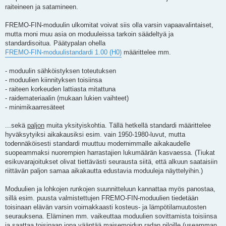
raiteineen ja satamineen.
FREMO-FIN-moduulin ulkomitat voivat siis olla varsin vapaavalintaiset,
mutta moni muu asia on moduuleissa tarkoin säädeltyä ja
standardisoitua. Päätypalan ohella
FREMO-FIN-moduulistandardi 1.00 (H0)
määrittelee mm.
- moduulin sähköistyksen toteutuksen
- moduulien kiinnityksen toisiinsa
- raiteen korkeuden lattiasta mitattuna
- raidemateriaalin (mukaan lukien vaihteet)
- minimikaarresäteet
...sekä
paljon
muita yksityiskohtia. Tällä hetkellä standardi määrittelee
hyväksytyiksi aikakausiksi esim. vain 1950-1980-luvut, mutta
todennäköisesti standardi muuttuu modernimmalle aikakaudelle
suopeammaksi nuorempien harrastajien lukumäärän kasvaessa. (Tiukat
esikuvarajoitukset olivat tiettävästi seurausta siitä, että alkuun saataisiin
riittävän paljon samaa aikakautta edustavia moduuleja näyttelyihin.)
Moduulien ja lohkojen runkojen suunnitteluun kannattaa myös panostaa,
sillä esim. puusta valmistettujen FREMO-FIN-moduulien tiedetään
toisinaan elävän varsin voimakkaasti kosteus- ja lämpötilamuutosten
seurauksena. Eläminen mm. vaikeuttaa moduulien sovittamista toisiinsa
ja saattaa toisinaan jopa vääntää maisemoidun radan piloille (useamman