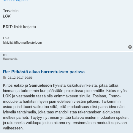
Terveisin,
LOK
EDIT:
linkit korjattu.
LOK
lakivija[ät]hotmail[piste]com
ttm
Ratavartija
Re: Pitkästä aikaa harrastuksen parissa
V
02.12.2017 20:55
i
e
Kiitos
ealab
ja
Samuelsson
hyvistä kiskotusvinkeistä, pitää tutkia
s
hieman ja tarkemmin kun päästään projektissa pidemmälle. Kiitos myös
t
i
LOK
ja vastaankin tässä siis enimmäkseen sinulle. Tosiaan, Fremo-
moduuleita harkitsin hyvin pian edellisen viestini jälkeen. Tarkemmin
asiaa pohdittuani vaikuttaa siltä, että moduulisuus olisi paras idea näin
lyhyellä tähtäimellä, joka taas mahdollistaa rakentamisen aloituksen
melkeinpä heti. Täytyy nyt ensin yrittää katsoa noiden moduulien speksit
ja rakennella vaikkapa joulun aikana nyt ensimmäinen moduuli sopivaan
vaiheeseen.