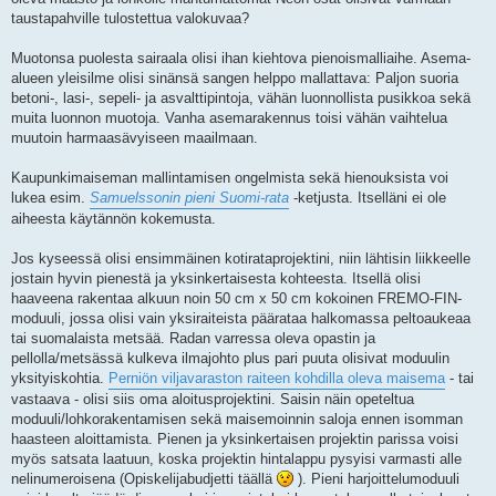
taustapahville tulostettua valokuvaa?
Muotonsa puolesta sairaala olisi ihan kiehtova pienoismalliaihe. Asema-
alueen yleisilme olisi sinänsä sangen helppo mallattava: Paljon suoria
betoni-, lasi-, sepeli- ja asvalttipintoja, vähän luonnollista pusikkoa sekä
muita luonnon muotoja. Vanha asemarakennus toisi vähän vaihtelua
muutoin harmaasävyiseen maailmaan.
Kaupunkimaiseman mallintamisen ongelmista sekä hienouksista voi
lukea esim.
Samuelssonin pieni Suomi-rata
-ketjusta. Itselläni ei ole
aiheesta käytännön kokemusta.
Jos kyseessä olisi ensimmäinen kotirataprojektini, niin lähtisin liikkeelle
jostain hyvin pienestä ja yksinkertaisesta kohteesta. Itsellä olisi
haaveena rakentaa alkuun noin 50 cm x 50 cm kokoinen FREMO-FIN-
moduuli, jossa olisi vain yksiraiteista päärataa halkomassa peltoaukeaa
tai suomalaista metsää. Radan varressa oleva opastin ja
pellolla/metsässä kulkeva ilmajohto plus pari puuta olisivat moduulin
yksityiskohtia.
Perniön viljavaraston raiteen kohdilla oleva maisema
- tai
vastaava - olisi siis oma aloitusprojektini. Saisin näin opeteltua
moduuli/lohkorakentamisen sekä maisemoinnin saloja ennen isomman
haasteen aloittamista. Pienen ja yksinkertaisen projektin parissa voisi
myös satsata laatuun, koska projektin hintalappu pysyisi varmasti alle
nelinumeroisena (Opiskelijabudjetti täällä
). Pieni harjoittelumoduuli