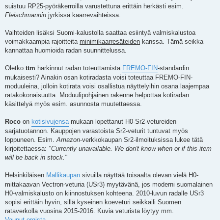
suistuu RP25-pyöräkerroilla varustettuna erittäin herkästi esim.
Fleischmannin
jyrkissä kaarrevaihteissa.
Vaihteiden lisäksi Suomi-kalustolla saattaa esiintyä valmiskalustoa
voimakkaampia rajoitteita
minimikaarresäteiden
kanssa. Tämä seikka
kannattaa huomioida radan suunnittelussa.
Oletko
ttm
harkinnut radan toteuttamista
FREMO-FIN
-standardin
mukaisesti? Ainakin osan kotiradasta voisi toteuttaa FREMO-FIN-
moduuleina, jolloin kotirata voisi osallistua näyttelyihin osana laajempaa
ratakokonaisuutta. Moduulipohjainen rakenne helpottaa kotiradan
käsittelyä myös esim. asunnosta muutettaessa.
Roco
on
kotisivujensa
mukaan lopettanut H0-Sr2-vetureiden
sarjatuotannon. Kauppojen varastoista Sr2-veturit tuntuvat myös
loppuneen. Esim.
Amazon
-verkkokaupan Sr2-ilmoituksissa lukee tätä
kirjoitettaessa:
"Currently unavailable. We don't know when or if this item
will be back in stock."
Helsinkiläisen
Mallikaupan
sivuilla näyttää toisaalta olevan vielä H0-
mittakaavan Vectron-veturia (USr3) myytävänä, jos moderni suomalainen
H0-valmiskalusto on kiinnostuksen kohteena. 2010-luvun radalle USr3
sopisi erittäin hyvin, sillä kyseinen koeveturi seikkaili Suomen
rataverkolla vuosina 2015-2016. Kuvia veturista löytyy mm.
Vaunut.orgista
.