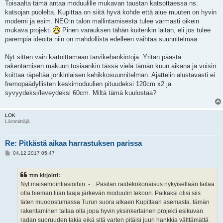
Toisaalta tämä antaa moduulille mukavan taustan katsottaessa ns.
katsojan puolelta. Kupittaa on siitä hyvä kohde että alue muuten on hyvin
moderni ja esim. NEO:n talon mallintamisesta tulee varmasti oikein
mukava projekti
Pinen varauksen tähän kuitenkin laitan, eli jos tulee
parempia ideoita niin on mahdollista edelleen vaihtaa suunnitelmaa.
Nyt sitten vain kartoittamaan tarvikehankintoja. Yritän päästä
rakentamisen makuun tosiaankin tässä vielä tämän kuun aikana ja voisin
koittaa räpeltää jonkinlaisen kehikkosuunnitelman. Ajattelin alustavasti ei
fremopäädyllisten keskimoduulien pituudeksi 120cm x2 ja
syvyydeksi/leveydeksi 60cm. Miltä tämä kuulostaa?
LOK
Lämmittäjä
Re: Pitkästä aikaa harrastuksen parissa
V
04.12.2017 05:47
i
e
s
ttm kirjoitti:
t
i
Nyt maisemointiasioihin. - ...Pasilan raidekokonaisus nykyisellään taitaa
olla hieman liian laaja järkevän moduulin tekoon. Paikaksi olisi siis
täten muodostumassa Turun suora alkaen Kupittaan asemasta. tämän
rakentaminen taitaa olla jopa hyvin yksinkertainen projekti esikuvan
radan suoruuden takia eikä sitä varten pitäisi juuri hankkia välttämättä