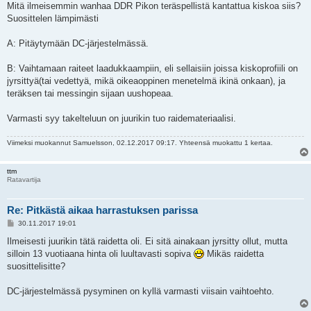
Mitä ilmeisemmin wanhaa DDR Pikon teräspellistä kantattua kiskoa siis?
Suosittelen lämpimästi
A: Pitäytymään DC-järjestelmässä.
B: Vaihtamaan raiteet laadukkaampiin, eli sellaisiin joissa kiskoprofiili on
jyrsittyä(tai vedettyä, mikä oikeaoppinen menetelmä ikinä onkaan), ja
teräksen tai messingin sijaan uushopeaa.
Varmasti syy takelteluun on juurikin tuo raidemateriaalisi.
Viimeksi muokannut
Samuelsson
, 02.12.2017 09:17. Yhteensä muokattu 1 kertaa.
ttm
Ratavartija
Re: Pitkästä aikaa harrastuksen parissa
V
30.11.2017 19:01
i
e
Ilmeisesti juurikin tätä raidetta oli. Ei sitä ainakaan jyrsitty ollut, mutta
s
silloin 13 vuotiaana hinta oli luultavasti sopiva
Mikäs raidetta
t
i
suosittelisitte?
DC-järjestelmässä pysyminen on kyllä varmasti viisain vaihtoehto.