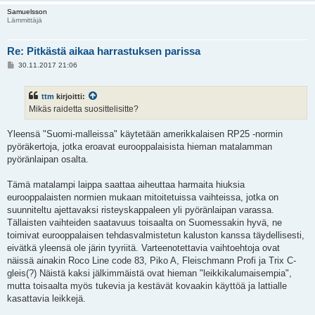
Samuelsson
Lämmittäjä
Re: Pitkästä aikaa harrastuksen parissa
V
30.11.2017 21:06
i
e
s
ttm
kirjoitti:
t
i
Mikäs raidetta suosittelisitte?
Yleensä "Suomi-malleissa" käytetään amerikkalaisen RP25 -normin
pyöräkertoja, jotka eroavat eurooppalaisista hieman matalamman
pyöränlaipan osalta.
Tämä matalampi laippa saattaa aiheuttaa harmaita hiuksia
eurooppalaisten normien mukaan mitoitetuissa vaihteissa, jotka on
suunniteltu ajettavaksi risteyskappaleen yli pyöränlaipan varassa.
Tällaisten vaihteiden saatavuus toisaalta on Suomessakin hyvä, ne
toimivat eurooppalaisen tehdasvalmistetun kaluston kanssa täydellisesti,
eivätkä yleensä ole järin tyyriitä. Varteenotettavia vaihtoehtoja ovat
näissä ainakin Roco Line code 83, Piko A, Fleischmann Profi ja Trix C-
gleis(?) Näistä kaksi jälkimmäistä ovat hieman "leikkikalumaisempia",
mutta toisaalta myös tukevia ja kestävät kovaakin käyttöä ja lattialle
kasattavia leikkejä.