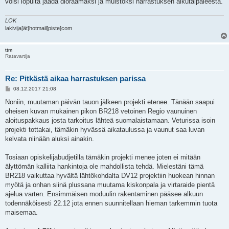
voisi lopulta jäädä dioraamaksi ja muistoksi harrastuksen alkutaipaleesta.
LOK
lakivija[ät]hotmail[piste]com
ttm
Ratavartija
Re: Pitkästä aikaa harrastuksen parissa
V
08.12.2017 21:08
i
e
Noniin, muutaman päivän tauon jälkeen projekti etenee. Tänään saapui
s
oheisen kuvan mukainen pikon BR218 vetoinen Regio vaunuinen
t
i
aloituspakkaus josta tarkoitus lähteä suomalaistamaan. Veturissa isoin
projekti tottakai, tämäkin hyvässä aikataulussa ja vaunut saa luvan
kelvata niinään aluksi ainakin.
Tosiaan opiskelijabudjetilla tämäkin projekti menee joten ei mitään
älyttömän kalliita hankintoja ole mahdollista tehdä. Mielestäni tämä
BR218 vaikuttaa hyvältä lähtökohdalta DV12 projektiin huokean hinnan
myötä ja onhan siinä plussana muutama kiskonpala ja virtaraide pientä
ajelua varten. Ensimmäisen moduulin rakentaminen pääsee alkuun
todennäköisesti 22.12 jota ennen suunnitellaan hieman tarkemmin tuota
maisemaa.