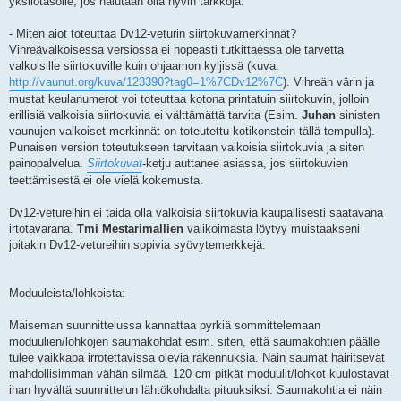
yksilötasolle, jos halutaan olla hyvin tarkkoja.
- Miten aiot toteuttaa Dv12-veturin siirtokuvamerkinnät?
Vihreävalkoisessa versiossa ei nopeasti tutkittaessa ole tarvetta
valkoisille siirtokuville kuin ohjaamon kyljissä (kuva:
http://vaunut.org/kuva/123390?tag0=1%7CDv12%7C
). Vihreän värin ja
mustat keulanumerot voi toteuttaa kotona printatuin siirtokuvin, jolloin
erillisiä valkoisia siirtokuvia ei välttämättä tarvita (Esim.
Juhan
sinisten
vaunujen valkoiset merkinnät on toteutettu kotikonstein tällä tempulla).
Punaisen version toteutukseen tarvitaan valkoisia siirtokuvia ja siten
painopalvelua.
Siirtokuvat
-ketju auttanee asiassa, jos siirtokuvien
teettämisestä ei ole vielä kokemusta.
Dv12-vetureihin ei taida olla valkoisia siirtokuvia kaupallisesti saatavana
irtotavarana.
Tmi Mestarimallien
valikoimasta löytyy muistaakseni
joitakin Dv12-vetureihin sopivia syövytemerkkejä.
Moduuleista/lohkoista:
Maiseman suunnittelussa kannattaa pyrkiä sommittelemaan
moduulien/lohkojen saumakohdat esim. siten, että saumakohtien päälle
tulee vaikkapa irrotettavissa olevia rakennuksia. Näin saumat häiritsevät
mahdollisimman vähän silmää. 120 cm pitkät moduulit/lohkot kuulostavat
ihan hyvältä suunnittelun lähtökohdalta pituuksiksi: Saumakohtia ei näin