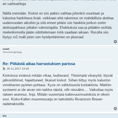
eri vaihtoehtoja
Näillä mennään. Kiskot on siis pakko vaihtaa johonkin suuntaan ja
kalustoa hankittava lisää. veikkaan että rakennus on mahdollista aloittaa
uudenvuoden aikoihin ja sitä ennen pitäisi siis hankkia jonkun sortin
aloituspakkaus joltakin valmistajalta. Ehdotuksia saa ja pitääkin esittää,
mielenkiinnolla jäään odottelemaan mitä saadaan aikaan. Rocolta siis
löytyy sr2 malli joten sen hyödyntäminen on plussaa!
ealab
Veturinkuljettaja
Re: Pitkästä aikaa harrastuksen parissa
V
30.11.2017 15:26
i
e
Kiskoissa sinänsä mitään vikaa, luultavasti. Yleisimpiä vikasyitä: löysät
s
jatkosliittimet, hapettuneet, likaiset kiskot. Siihen liittyy myös kaluston
t
i
virroittavien pyörien puhtaus. Kyse on sähköisestä kontaktista. Märklin-
systeemi ei ole aivan niin tarkka näistä, silti niissäkin.... Vaikuttaa myös
raiteen asennus, linja. Mitään suurempia kaltevuusmuutoksia ei oikein
sovi. Kisko-Kallen muunnossarja on tarkoitettu Rivarossin Breuer-
raidetraktorille.
ttm