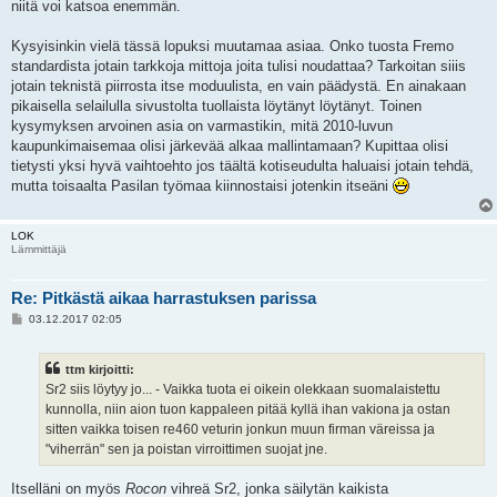
niitä voi katsoa enemmän.
Kysyisinkin vielä tässä lopuksi muutamaa asiaa. Onko tuosta Fremo
standardista jotain tarkkoja mittoja joita tulisi noudattaa? Tarkoitan siiis
jotain teknistä piirrosta itse moduulista, en vain päädystä. En ainakaan
pikaisella selailulla sivustolta tuollaista löytänyt löytänyt. Toinen
kysymyksen arvoinen asia on varmastikin, mitä 2010-luvun
kaupunkimaisemaa olisi järkevää alkaa mallintamaan? Kupittaa olisi
tietysti yksi hyvä vaihtoehto jos täältä kotiseudulta haluaisi jotain tehdä,
mutta toisaalta Pasilan työmaa kiinnostaisi jotenkin itseäni
LOK
Lämmittäjä
Re: Pitkästä aikaa harrastuksen parissa
V
03.12.2017 02:05
i
e
s
ttm kirjoitti:
t
i
Sr2 siis löytyy jo... - Vaikka tuota ei oikein olekkaan suomalaistettu
kunnolla, niin aion tuon kappaleen pitää kyllä ihan vakiona ja ostan
sitten vaikka toisen re460 veturin jonkun muun firman väreissa ja
"viherrän" sen ja poistan virroittimen suojat jne.
Itselläni on myös
Rocon
vihreä Sr2, jonka säilytän kaikista