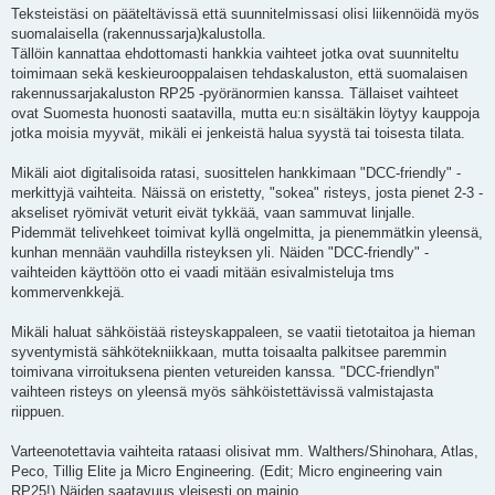
Teksteistäsi on pääteltävissä että suunnitelmissasi olisi liikennöidä myös
suomalaisella (rakennussarja)kalustolla.
Tällöin kannattaa ehdottomasti hankkia vaihteet jotka ovat suunniteltu
toimimaan sekä keskieurooppalaisen tehdaskaluston, että suomalaisen
rakennussarjakaluston RP25 -pyöränormien kanssa. Tällaiset vaihteet
ovat Suomesta huonosti saatavilla, mutta eu:n sisältäkin löytyy kauppoja
jotka moisia myyvät, mikäli ei jenkeistä halua syystä tai toisesta tilata.
Mikäli aiot digitalisoida ratasi, suosittelen hankkimaan "DCC-friendly" -
merkittyjä vaihteita. Näissä on eristetty, "sokea" risteys, josta pienet 2-3 -
akseliset ryömivät veturit eivät tykkää, vaan sammuvat linjalle.
Pidemmät telivehkeet toimivat kyllä ongelmitta, ja pienemmätkin yleensä,
kunhan mennään vauhdilla risteyksen yli. Näiden "DCC-friendly" -
vaihteiden käyttöön otto ei vaadi mitään esivalmisteluja tms
kommervenkkejä.
Mikäli haluat sähköistää risteyskappaleen, se vaatii tietotaitoa ja hieman
syventymistä sähkötekniikkaan, mutta toisaalta palkitsee paremmin
toimivana virroituksena pienten vetureiden kanssa. "DCC-friendlyn"
vaihteen risteys on yleensä myös sähköistettävissä valmistajasta
riippuen.
Varteenotettavia vaihteita rataasi olisivat mm. Walthers/Shinohara, Atlas,
Peco, Tillig Elite ja Micro Engineering. (Edit; Micro engineering vain
RP25!) Näiden saatavuus yleisesti on mainio.