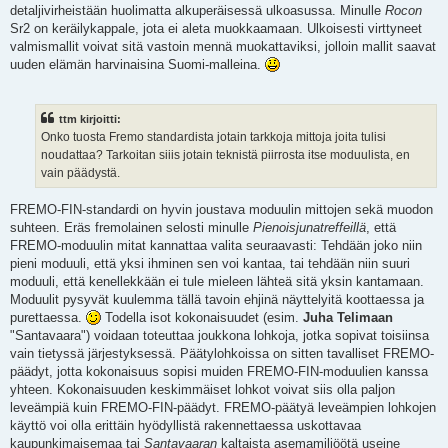
detaljivirheistään huolimatta alkuperäisessä ulkoasussa. Minulle
Rocon
Sr2 on keräilykappale, jota ei aleta muokkaamaan. Ulkoisesti virttyneet
valmismallit voivat sitä vastoin mennä muokattaviksi, jolloin mallit saavat
uuden elämän harvinaisina Suomi-malleina.
ttm kirjoitti:
Onko tuosta Fremo standardista jotain tarkkoja mittoja joita tulisi
noudattaa? Tarkoitan siiis jotain teknistä piirrosta itse moduulista, en
vain päädystä.
FREMO-FIN-standardi on hyvin joustava moduulin mittojen sekä muodon
suhteen. Eräs fremolainen selosti minulle
Pienoisjunatreffeillä
, että
FREMO-moduulin mitat kannattaa valita seuraavasti: Tehdään joko niin
pieni moduuli, että yksi ihminen sen voi kantaa, tai tehdään niin suuri
moduuli, että kenellekkään ei tule mieleen lähteä sitä yksin kantamaan.
Moduulit pysyvät kuulemma tällä tavoin ehjinä näyttelyitä koottaessa ja
purettaessa.
Todella isot kokonaisuudet (esim.
Juha Telimaan
"Santavaara") voidaan toteuttaa joukkona lohkoja, jotka sopivat toisiinsa
vain tietyssä järjestyksessä. Päätylohkoissa on sitten tavalliset FREMO-
päädyt, jotta kokonaisuus sopisi muiden FREMO-FIN-moduulien kanssa
yhteen. Kokonaisuuden keskimmäiset lohkot voivat siis olla paljon
leveämpiä kuin FREMO-FIN-päädyt. FREMO-päätyä leveämpien lohkojen
käyttö voi olla erittäin hyödyllistä rakennettaessa uskottavaa
kaupunkimaisemaa tai
Santavaaran
kaltaista asemamiljöötä useine