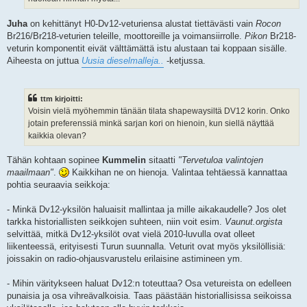
Juha
on kehittänyt H0-Dv12-veturiensa alustat tiettävästi vain
Rocon
Br216/Br218-veturien teleille, moottoreille ja voimansiirrolle.
Pikon
Br218-
veturin komponentit eivät välttämättä istu alustaan tai koppaan sisälle.
Aiheesta on juttua
Uusia dieselmalleja..
-ketjussa.
ttm kirjoitti:
Voisin vielä myöhemmin tänään tilata shapewaysiltä DV12 korin. Onko
jotain preferenssiä minkä sarjan kori on hienoin, kun siellä näyttää
kaikkia olevan?
Tähän kohtaan sopinee
Kummelin
sitaatti
"Tervetuloa valintojen
maailmaan"
.
Kaikkihan ne on hienoja. Valintaa tehtäessä kannattaa
pohtia seuraavia seikkoja:
- Minkä Dv12-yksilön haluaisit mallintaa ja mille aikakaudelle? Jos olet
tarkka historiallisten seikkojen suhteen, niin voit esim.
Vaunut.orgista
selvittää, mitkä Dv12-yksilöt ovat vielä 2010-luvulla ovat olleet
liikenteessä, erityisesti Turun suunnalla. Veturit ovat myös yksilöllisiä:
joissakin on radio-ohjausvarustelu erilaisine astimineen ym.
- Mihin väritykseen haluat Dv12:n toteuttaa? Osa vetureista on edelleen
punaisia ja osa vihreävalkoisia. Taas päästään historiallisissa seikoissa