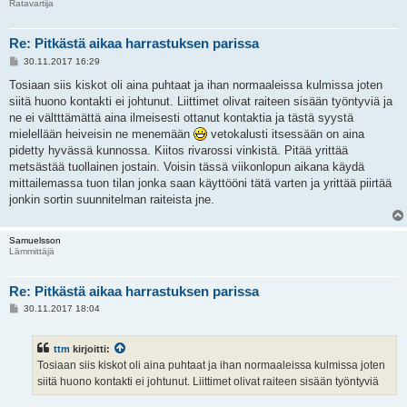
Ratavartija
Re: Pitkästä aikaa harrastuksen parissa
V
30.11.2017 16:29
i
e
Tosiaan siis kiskot oli aina puhtaat ja ihan normaaleissa kulmissa joten
s
siitä huono kontakti ei johtunut. Liittimet olivat raiteen sisään työntyviä ja
t
i
ne ei vältttämättä aina ilmeisesti ottanut kontaktia ja tästä syystä
mielellään heiveisin ne menemään
vetokalusti itsessään on aina
pidetty hyvässä kunnossa. Kiitos rivarossi vinkistä. Pitää yrittää
metsästää tuollainen jostain. Voisin tässä viikonlopun aikana käydä
mittailemassa tuon tilan jonka saan käyttööni tätä varten ja yrittää piirtää
jonkin sortin suunnitelman raiteista jne.
Samuelsson
Lämmittäjä
Re: Pitkästä aikaa harrastuksen parissa
V
30.11.2017 18:04
i
e
s
ttm
kirjoitti:
t
i
Tosiaan siis kiskot oli aina puhtaat ja ihan normaaleissa kulmissa joten
siitä huono kontakti ei johtunut. Liittimet olivat raiteen sisään työntyviä