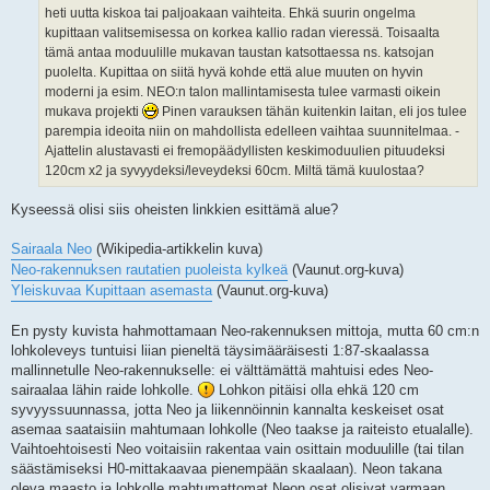
heti uutta kiskoa tai paljoakaan vaihteita. Ehkä suurin ongelma
kupittaan valitsemisessa on korkea kallio radan vieressä. Toisaalta
tämä antaa moduulille mukavan taustan katsottaessa ns. katsojan
puolelta. Kupittaa on siitä hyvä kohde että alue muuten on hyvin
moderni ja esim. NEO:n talon mallintamisesta tulee varmasti oikein
mukava projekti
Pinen varauksen tähän kuitenkin laitan, eli jos tulee
parempia ideoita niin on mahdollista edelleen vaihtaa suunnitelmaa. -
Ajattelin alustavasti ei fremopäädyllisten keskimoduulien pituudeksi
120cm x2 ja syvyydeksi/leveydeksi 60cm. Miltä tämä kuulostaa?
Kyseessä olisi siis oheisten linkkien esittämä alue?
Sairaala Neo
(Wikipedia-artikkelin kuva)
Neo-rakennuksen rautatien puoleista kylkeä
(Vaunut.org-kuva)
Yleiskuvaa Kupittaan asemasta
(Vaunut.org-kuva)
En pysty kuvista hahmottamaan Neo-rakennuksen mittoja, mutta 60 cm:n
lohkoleveys tuntuisi liian pieneltä täysimääräisesti 1:87-skaalassa
mallinnetulle Neo-rakennukselle: ei välttämättä mahtuisi edes Neo-
sairaalaa lähin raide lohkolle.
Lohkon pitäisi olla ehkä 120 cm
syvyyssuunnassa, jotta Neo ja liikennöinnin kannalta keskeiset osat
asemaa saataisiin mahtumaan lohkolle (Neo taakse ja raiteisto etualalle).
Vaihtoehtoisesti Neo voitaisiin rakentaa vain osittain moduulille (tai tilan
säästämiseksi H0-mittakaavaa pienempään skaalaan). Neon takana
oleva maasto ja lohkolle mahtumattomat Neon osat olisivat varmaan