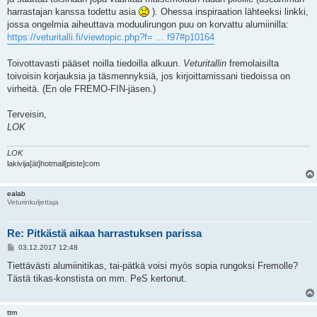
harrastajan kanssa todettu asia
). Ohessa inspiraation lähteeksi linkki,
jossa ongelmia aiheuttava moduulirungon puu on korvattu alumiinilla:
https://veturitalli.fi/viewtopic.php?f= ... f97#p10164
Toivottavasti pääset noilla tiedoilla alkuun.
Veturitallin
fremolaisilta
toivoisin korjauksia ja täsmennyksiä, jos kirjoittamissani tiedoissa on
virheitä. (En ole FREMO-FIN-jäsen.)
Terveisin,
LOK
LOK
lakivija[ät]hotmail[piste]com
ealab
Veturinkuljettaja
Re: Pitkästä aikaa harrastuksen parissa
V
03.12.2017 12:48
i
e
Tiettävästi alumiinitikas, tai-pätkä voisi myös sopia rungoksi Fremolle?
s
Tästä tikas-konstista on mm. PeS kertonut.
t
i
ttm