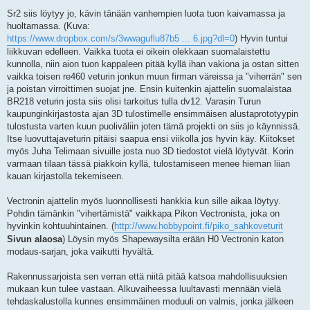
Sr2 siis löytyy jo, kävin tänään vanhempien luota tuon kaivamassa ja
huoltamassa. (Kuva:
https://www.dropbox.com/s/3wwaguflu87b5 ... 6.jpg?dl=0
) Hyvin tuntui
liikkuvan edelleen. Vaikka tuota ei oikein olekkaan suomalaistettu
kunnolla, niin aion tuon kappaleen pitää kyllä ihan vakiona ja ostan sitten
vaikka toisen re460 veturin jonkun muun firman väreissa ja "viherrän" sen
ja poistan virroittimen suojat jne. Ensin kuitenkin ajattelin suomalaistaa
BR218 veturin josta siis olisi tarkoitus tulla dv12. Varasin Turun
kaupunginkirjastosta ajan 3D tulostimelle ensimmäisen alustaprototyypin
tulostusta varten kuun puoliväliin joten tämä projekti on siis jo käynnissä.
Itse luovuttajaveturin pitäisi saapua ensi viikolla jos hyvin käy. Kiitokset
myös Juha Telimaan sivuille josta nuo 3D tiedostot vielä löytyvät. Korin
varmaan tilaan tässä piakkoin kyllä, tulostamiseen menee hieman liian
kauan kirjastolla tekemiseen.
Vectronin ajattelin myös luonnollisesti hankkia kun sille aikaa löytyy.
Pohdin tämänkin "vihertämistä" vaikkapa Pikon Vectronista, joka on
hyvinkin kohtuuhintainen. (
http://www.hobbypoint.fi/piko_sahkoveturit
Sivun alaosa
) Löysin myös Shapewaysilta erään H0 Vectronin katon
modaus-sarjan, joka vaikutti hyvältä.
Rakennussarjoista sen verran että niitä pitää katsoa mahdollisuuksien
mukaan kun tulee vastaan. Alkuvaiheessa luultavasti mennään vielä
tehdaskalustolla kunnes ensimmäinen moduuli on valmis, jonka jälkeen