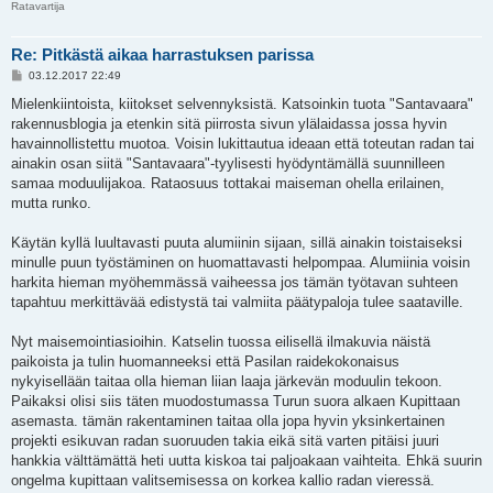
Ratavartija
Re: Pitkästä aikaa harrastuksen parissa
V
03.12.2017 22:49
i
e
Mielenkiintoista, kiitokset selvennyksistä. Katsoinkin tuota "Santavaara"
s
rakennusblogia ja etenkin sitä piirrosta sivun ylälaidassa jossa hyvin
t
i
havainnollistettu muotoa. Voisin lukittautua ideaan että toteutan radan tai
ainakin osan siitä "Santavaara"-tyylisesti hyödyntämällä suunnilleen
samaa moduulijakoa. Rataosuus tottakai maiseman ohella erilainen,
mutta runko.
Käytän kyllä luultavasti puuta alumiinin sijaan, sillä ainakin toistaiseksi
minulle puun työstäminen on huomattavasti helpompaa. Alumiinia voisin
harkita hieman myöhemmässä vaiheessa jos tämän työtavan suhteen
tapahtuu merkittävää edistystä tai valmiita päätypaloja tulee saataville.
Nyt maisemointiasioihin. Katselin tuossa eilisellä ilmakuvia näistä
paikoista ja tulin huomanneeksi että Pasilan raidekokonaisus
nykyisellään taitaa olla hieman liian laaja järkevän moduulin tekoon.
Paikaksi olisi siis täten muodostumassa Turun suora alkaen Kupittaan
asemasta. tämän rakentaminen taitaa olla jopa hyvin yksinkertainen
projekti esikuvan radan suoruuden takia eikä sitä varten pitäisi juuri
hankkia välttämättä heti uutta kiskoa tai paljoakaan vaihteita. Ehkä suurin
ongelma kupittaan valitsemisessa on korkea kallio radan vieressä.