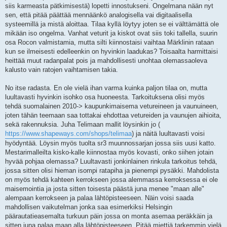
siis karmeasta pätkimisestä) lopetti innostukseni. Ongelmana nään nyt
sen, että pitää päättää mennäänkö analogisella vai digitaalisella
systeemillä ja mistä aloittaa. Tilaa kyllä löytyy joten se ei välttämättä ole
mikään iso ongelma. Vanhat veturit ja kiskot ovat siis toki tallella, suurin
osa Rocon valmistamia, mutta silti kiinnostaisi vaihtaa Märklinin rataan
kun se ilmeisesti edelleenkin on hyvinkin laadukas? Toisaalta harmittaisi
heittää muut radanpalat pois ja mahdollisesti unohtaa olemassaoleva
kalusto vain ratojen vaihtamisen takia.
No itse radasta. En ole vielä ihan varma kuinka paljon tilaa on, mutta
luultavasti hyvinkin isohko osa huoneesta. Tarkoituksena olisi myös
tehdä suomalainen 2010-> kaupunkimaisema vetureineen ja vaunuineen,
joten tähän teemaan saa tottakai ehdottaa vetureiden ja vaunujen aihioita,
sekä rakennuksia. Juha Telimaan mallit löysinkin jo (
https://www.shapeways.com/shops/telimaa
) ja näitä luultavasti voisi
hyödyntää. Löysin myös tuolta sr3 muunnossarjan jossa siis uusi katto.
Mestarimalleilta kisko-kalle kiinnostaa myös kovasti, onko siihen jotain
hyvää pohjaa olemassa? Luultavasti jonkinlainen rinkula tarkoitus tehdä,
jossa sitten olisi hieman isompi ratapiha ja pienempi pysäkki. Mahdolista
on myös tehdä kahteen kerrokseen jossa alemmassa kerroksessa ei ole
maisemointia ja josta sitten toisesta päästä juna menee "maan alle"
alempaan kerrokseen ja palaa lähtöpisteeseen. Näin voisi saada
mahdollisen vaikutelman jonka saa esimerkiksi Helsingin
päärautatieasemalta turkuun päin jossa on monta asemaa peräkkäin ja
sitten juna palaa maan alla lähtöpisteeseen. Pitää miettiä tarkemmin vielä