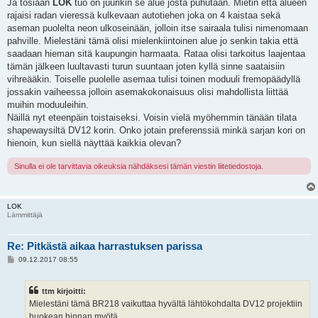
Ja tosiaan
LOK
tuo on juurikin se alue josta puhutaan. Mietin että alueen
rajaisi radan vieressä kulkevaan autotiehen joka on 4 kaistaa sekä
aseman puolelta neon ulkoseinään, jolloin itse sairaala tulisi nimenomaan
pahville. Mielestäni tämä olisi mielenkiintoinen alue jo senkin takia että
saadaan hieman sitä kaupungin harmaata. Rataa olisi tarkoitus laajentaa
tämän jälkeen luultavasti turun suuntaan joten kyllä sinne saataisiin
vihreääkin. Toiselle puolelle asemaa tulisi toinen moduuli fremopäädyllä
jossakin vaiheessa jolloin asemakokonaisuus olisi mahdollista liittää
muihin moduuleihin.
Näillä nyt eteenpäin toistaiseksi. Voisin vielä myöhemmin tänään tilata
shapewaysiltä DV12 korin. Onko jotain preferenssiä minkä sarjan kori on
hienoin, kun siellä näyttää kaikkia olevan?
Sinulla ei ole tarvittavia oikeuksia nähdäksesi tämän viestin liitetiedostoja.
LOK
Lämmittäjä
Re: Pitkästä aikaa harrastuksen parissa
V
09.12.2017 08:55
i
e
s
ttm kirjoitti:
t
i
Mielestäni tämä BR218 vaikuttaa hyvältä lähtökohdalta DV12 projektiin
huokean hinnan myötä...