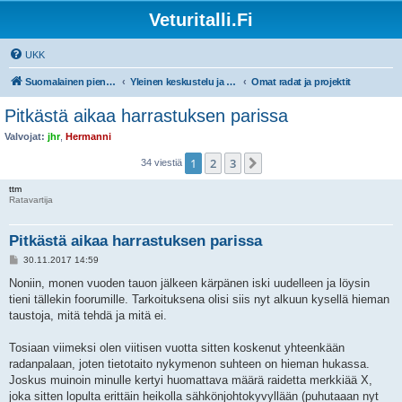
Veturitalli.Fi
UKK
Suomalainen pienoisrautatiefoorumi
Yleinen keskustelu ja muut mittakaavat
Omat radat ja projektit
Pitkästä aikaa harrastuksen parissa
Valvojat:
jhr
,
Hermanni
1
2
3
Seuraava
34 viestiä
ttm
Ratavartija
Pitkästä aikaa harrastuksen parissa
V
30.11.2017 14:59
i
e
Noniin, monen vuoden tauon jälkeen kärpänen iski uudelleen ja löysin
s
tieni tällekin foorumille. Tarkoituksena olisi siis nyt alkuun kysellä hieman
t
i
taustoja, mitä tehdä ja mitä ei.
Tosiaan viimeksi olen viitisen vuotta sitten koskenut yhteenkään
radanpalaan, joten tietotaito nykymenon suhteen on hieman hukassa.
Joskus muinoin minulle kertyi huomattava määrä raidetta merkkiää X,
joka sitten lopulta erittäin heikolla sähkönjohtokyvyllään (puhutaaan nyt