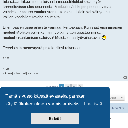
tule rataan liikaa, mutta toisaalta moduulit/lohkot ovat myös
kannettavissa ulos asunnosta. Moduulien/lohkojen pituudet voivat
vaihdella maaston vaatimusten mukaisesti, jolloin voi välttyä esim.
kallion kohdalle tulevalta saumalta.
Enempää en osaa aiheista varmaan kertoakaan. Kun saat ensimmäisen
moduulin/lohkon valmiiksi, niin voitkin sitten opastaa minua
moduulirakentamisen saloissa! Muista ottaa työvaihekuvia.
Terveisin ja menestystä projekteillesi toivottaen,
LOK
LOK
lakivija[ät]hotmail[piste]com
1
2
3
Seuraava
34 viestiä
Tämä sivusto käyttää evästeitä parhaan
Hyppää
käyttäjäkokemuksen varmistamiseksi.
Lue lisää
Suomalainen pienoisrautatiefoorumi
Kaikki ajat ovat
UTC+03:00
Selvä!
Keskustelufoorumin ohjelmisto
phpBB
® Forum Software © phpBB Limited
Käännös: phpBB Suomi (lurttinen, harritapio, Pettis)