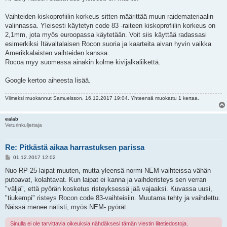
Vaihteiden kiskoprofiilin korkeus sitten määrittää muun raidemateriaalin
valinnassa. Yleisesti käytetyn code 83 -raiteen kiskoprofiilin korkeus on
2,1mm, jota myös euroopassa käytetään. Voit siis käyttää radassasi
esimerkiksi Itävaltalaisen Rocon suoria ja kaarteita aivan hyvin vaikka
Amerikkalaisten vaihteiden kanssa.
Rocoa myy suomessa ainakin kolme kivijalkaliikettä.
Google kertoo aiheesta lisää.
Viimeksi muokannut
Samuelsson
, 16.12.2017 19:04. Yhteensä muokattu 1 kertaa.
ealab
Veturinkuljettaja
Re: Pitkästä aikaa harrastuksen parissa
V
01.12.2017 12:02
i
e
Nuo RP-25-laipat muuten, mutta yleensä normi-NEM-vaihteissa vähän
s
putoavat, kolahtavat. Kun laipat ei kanna ja vaihderisteys sen verran
t
i
"väljä", että pyörän kosketus risteyksessä jää vajaaksi. Kuvassa uusi,
"tiukempi" risteys Rocon code 83-vaihteisiin. Muutama tehty ja vaihdettu.
Näissä menee nätisti, myös NEM- pyörät.
Sinulla ei ole tarvittavia oikeuksia nähdäksesi tämän viestin liitetiedostoja.