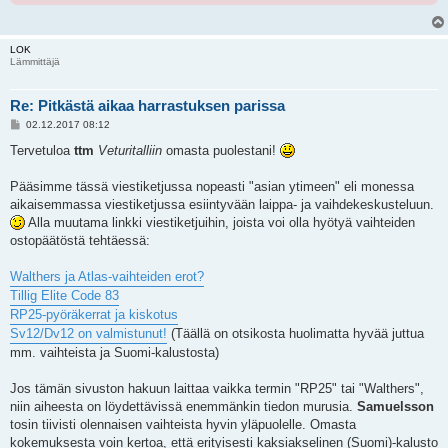
LOK
Lämmittäjä
Re: Pitkästä aikaa harrastuksen parissa
V
02.12.2017 08:12
i
e
Tervetuloa
ttm
Veturitalliin
omasta puolestani!
s
t
i
Pääsimme tässä viestiketjussa nopeasti "asian ytimeen" eli monessa
aikaisemmassa viestiketjussa esiintyvään laippa- ja vaihdekeskusteluun.
Alla muutama linkki viestiketjuihin, joista voi olla hyötyä vaihteiden
ostopäätöstä tehtäessä:
Walthers ja Atlas-vaihteiden erot?
Tillig Elite Code 83
RP25-pyöräkerrat ja kiskotus
Sv12/Dv12 on valmistunut!
(Täällä on otsikosta huolimatta hyvää juttua
mm. vaihteista ja Suomi-kalustosta)
Jos tämän sivuston hakuun laittaa vaikka termin "RP25" tai "Walthers",
niin aiheesta on löydettävissä enemmänkin tiedon murusia.
Samuelsson
tosin tiivisti olennaisen vaihteista hyvin yläpuolelle. Omasta
kokemuksesta voin kertoa, että erityisesti kaksiakselinen (Suomi)-kalusto