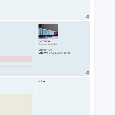
Y
l
ö
s
Hermanni
Asemapäällikkö
Viestit:
425
Liittynyt:
07.02.2006 18:05
Y
l
ö
jartsa
s