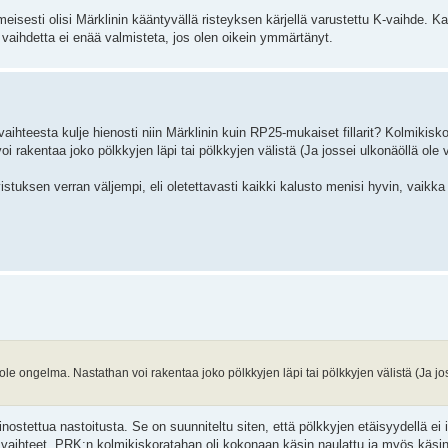
eisesti olisi Märklinin kääntyvällä risteyksen kärjellä varustettu K-vaihde. K
ä vaihdetta ei enää valmisteta, jos olen oikein ymmärtänyt.
ä vaihteesta kulje hienosti niin Märklinin kuin RP25-mukaiset fillarit? Kolmikisk
 rakentaa joko pölkkyjen läpi tai pölkkyjen välistä (Ja jossei ulkonäöllä ole v
avistuksen verran väljempi, eli oletettavasti kaikki kalusto menisi hyvin, vaikka
le ongelma. Nastathan voi rakentaa joko pölkkyjen läpi tai pölkkyjen välistä (Ja jo
nostettua nastoitusta. Se on suunniteltu siten, että pölkkyjen etäisyydellä ei i
vaihteet. PRK:n kolmikiskoratahan oli kokonaan käsin naulattu ja myös käsin 