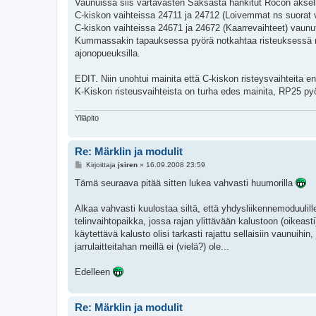
i
Vaunuissa siis vartavasten Saksasta hankitut Rocon akseli
C-kiskon vaihteissa 24711 ja 24712 (Loivemmat ns suorat va
C-kiskon vaihteissa 24671 ja 24672 (Kaarrevaihteet) vaunu
Kummassakin tapauksessa pyörä notkahtaa risteuksessä mutt
ajonopueuksilla.
EDIT. Niin unohtui mainita että C-kiskon risteysvaihteita en
K-Kiskon risteusvaihteista on turha edes mainita, RP25 pyör
Ylläpito
Re: Märklin ja modulit
V
Kirjoittaja
jsiren
»
16.09.2008 23:59
i
e
Tämä seuraava pitää sitten lukea vahvasti huumorilla
s
t
i
Alkaa vahvasti kuulostaa siltä, että yhdysliikennemoduulille
telinvaihtopaikka, jossa rajan ylittävään kalustoon (oikeasti)
käytettävä kalusto olisi tarkasti rajattu sellaisiin vaunuihi
jarrulaitteitahan meillä ei (vielä?) ole...
Edelleen
Re: Märklin ja modulit