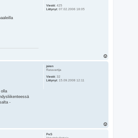
Viestit:
425
Liittynyt:
07.02.2006 18:05
aaleilla
Y
l
ö
jsiren
s
Ratavartija
Viestit:
32
Liittynyt:
15.09.2008 12:11
 olla
 yhdysliikenteessä
salta -
Y
l
ö
PeS
s
Veturinkuljettaja