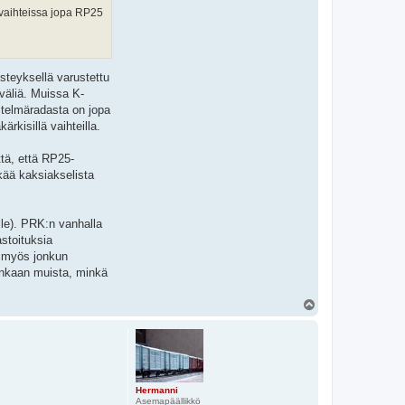
a vaihteissa jopa RP25
isteyksellä varustettu
 väliä. Muissa K-
istelmäradasta on jopa
rkisillä vaihteilla.
ttä, että RP25-
tkää kaksiakselista
lle). PRK:n vanhalla
astoituksia
in myös jonkun
enkaan muista, minkä
Y
l
ö
s
Hermanni
Asemapäällikkö