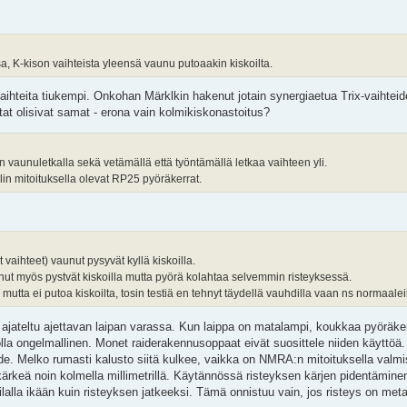
sa, K-kison vaihteista yleensä vaunu putoaakin kiskoilta.
-vaihteita tiukempi. Onkohan Märklkin hakenut jotain synergiaetua Trix-vaihtei
itat olisivat samat - erona vain kolmikiskonastoitus?
 vaunuletkalla sekä vetämällä että työntämällä letkaa vaihteen yli.
in mitoituksella olevat RP25 pyöräkerrat.
aihteet) vaunut pysyvät kyllä kiskoilla.
ut myös pystvät kiskoilla mutta pyörä kolahtaa selvemmin risteyksessä.
ta ei putoa kiskoilta, tosin testiä en tehnyt täydellä vauhdilla vaan ns normaalei
on ajateltu ajettavan laipan varassa. Kun laippa on matalampi, koukkaa pyöräke
lla ongelmallinen. Monet raiderakennusoppaat eivät suosittele niiden käyttöä
e. Melko rumasti kalusto siitä kulkee, vaikka on NMRA:n mitoituksella valmist
ärkeä noin kolmella millimetrillä. Käytännössä risteyksen kärjen pidentäminen 
viilalla ikään kuin risteyksen jatkeeksi. Tämä onnistuu vain, jos risteys on metal