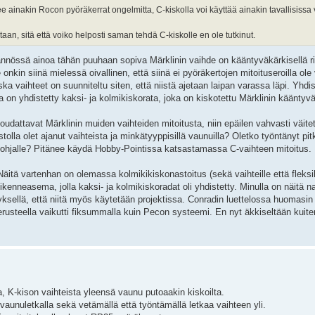
kee ainakin Rocon pyöräkerrat ongelmitta, C-kiskolla voi käyttää ainakin tavallisiss
aan, sitä että voiko helposti saman tehdä C-kiskolle en ole tutkinut.
äytännössä ainoa tähän puuhaan sopiva Märklinin vaihde on kääntyväkärkisellä r
onkin siinä mielessä oivallinen, että siinä ei pyöräkertojen mitoituseroilla ole
ka vaihteet on suunniteltu siten, että niistä ajetaan laipan varassa läpi. Yhd
 on yhdistetty kaksi- ja kolmikiskorata, joka on kiskotettu Märklinin kääntyväkä
oudattavat Märklinin muiden vaihteiden mitoitusta, niin epäilen vahvasti väite
olla olet ajanut vaihteista ja minkätyyppisillä vaunuilla? Oletko työntänyt pi
ohjalle? Pitänee käydä Hobby-Pointissa katsastamassa C-vaihteen mitoitus.
Näitä vartenhan on olemassa kolmikikiskonastoitus (sekä vaihteille että fleksi
ikenneasema, jolla kaksi- ja kolmikiskoradat oli yhdistetty. Minulla on näitä n
lytyksellä, että niitä myös käytetään projektissa. Conradin luettelossa huomas
rusteella vaikutti fiksummalla kuin Pecon systeemi. En nyt äkkiseltään kuit
a, K-kison vaihteista yleensä vaunu putoaakin kiskoilta.
vaunuletkalla sekä vetämällä että työntämällä letkaa vaihteen yli.