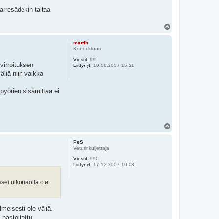
aarresädekin taitaa
Y
l
ö
mattih
s
Konduktööri
Viestit:
99
ovirroituksen
Liittynyt:
19.09.2007 15:21
äliä niin vaikka
 pyörien sisämittaa ei
Y
l
ö
PeS
s
Veturinkuljettaja
Viestit:
990
Liittynyt:
17.12.2007 10:03
ssei ulkonäöllä ole
lmeisesti ole väliä.
nastoitettu.