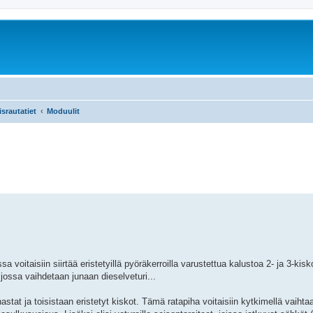
srautatiet
Moduulit
sa voitaisiin siirtää eristetyillä pyöräkerroilla varustettua kalustoa 2- ja 3-ki
jossa vaihdetaan junaan dieselveturi...
astat ja toisistaan eristetyt kiskot. Tämä ratapiha voitaisiin kytkimellä vaihtaa