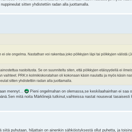
uppineulat sitten yhdistettiin radan alla juottamalla.
ei ole ongelma. Nastathan voi rakentaa joko pölkkyjen läpi tai pölkkyjen välistä (J
inostettua nastoitusta. Se on suunniteltu siten, että pölkkyjen etäisyydellä ei ilmeis
n vaihteet. PRK:n kolmikiskoratahan oli kokonaan käsin naulattu ja myös käsin nas
lat sitten yhdistettiin radan alla juottamalla.
maan mennyt...
Pieni ongelmahan on olemassa,se keskilaahainhan ei saa o
pänä.Sen mitä noita Märklinejä tutkinut,vaihteissa nastat nousevat tasaisesti 
ä siitä puhutaan, hiljattain on ainenkin sähköistyksestä ollut puhetta, ja toisi