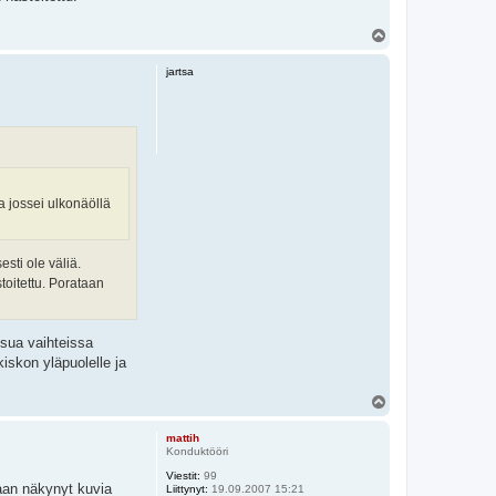
Y
l
ö
jartsa
s
a jossei ulkonäöllä
esti ole väliä.
toitettu. Porataan
sua vaihteissa
kiskon yläpuolelle ja
Y
l
ö
mattih
s
Konduktööri
Viestit:
99
naan näkynyt kuvia
Liittynyt:
19.09.2007 15:21