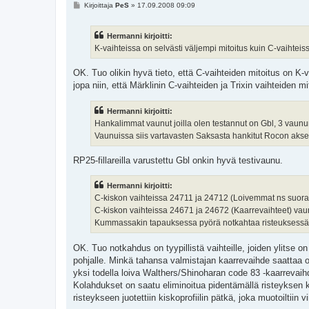
V
Kirjoittaja
PeS
»
17.09.2008 09:09
i
e
s
Hermanni kirjoitti:
t
i
K-vaihteissa on selvästi väljempi mitoitus kuin C-vaihteis
OK. Tuo olikin hyvä tieto, että C-vaihteiden mitoitus on K
jopa niin, että Märklinin C-vaihteiden ja Trixin vaihteiden m
Hermanni kirjoitti:
Hankalimmat vaunut joilla olen testannut on Gbl, 3 vaunun
Vaunuissa siis vartavasten Saksasta hankitut Rocon aksel
RP25-fillareilla varustettu Gbl onkin hyvä testivaunu.
Hermanni kirjoitti:
C-kiskon vaihteissa 24711 ja 24712 (Loivemmat ns suorat v
C-kiskon vaihteissa 24671 ja 24672 (Kaarrevaihteet) vaun
Kummassakin tapauksessa pyörä notkahtaa risteuksessä mut
OK. Tuo notkahdus on tyypillistä vaihteille, joiden ylitse 
pohjalle. Minkä tahansa valmistajan kaarrevaihde saattaa o
yksi todella loiva Walthers/Shinoharan code 83 -kaarrevaihd
Kolahdukset on saatu eliminoitua pidentämällä risteyksen k
risteykseen juotettiin kiskoprofiilin pätkä, joka muotoiltiin 