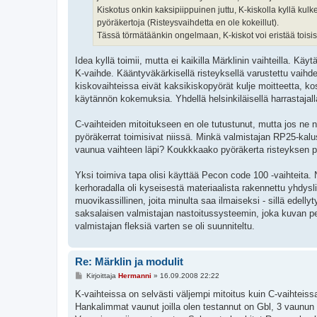
Kiskotus onkin kaksipiippuinen juttu, K-kiskolla kyllä kul
pyöräkertoja (Risteysvaihdetta en ole kokeillut).
Tässä törmätäänkin ongelmaan, K-kiskot voi eristää toisist
Idea kyllä toimii, mutta ei kaikilla Märklinin vaihteilla. K
K-vaihde. Kääntyväkärkisellä risteyksellä varustettu vaihde 
kiskovaihteissa eivät kaksikiskopyörät kulje moitteetta, kos
käytännön kokemuksia. Yhdellä helsinkiläisellä harrastajalla
C-vaihteiden mitoitukseen en ole tutustunut, mutta jos ne n
pyöräkerrat toimisivat niissä. Minkä valmistajan RP25-kalust
vaunua vaihteen läpi? Koukkkaako pyöräkerta risteyksen p
Yksi toimiva tapa olisi käyttää Pecon code 100 -vaihteita. 
kerhoradalla oli kyseisestä materiaalista rakennettu yhdysli
muovikassillinen, joita minulta saa ilmaiseksi - sillä edel
saksalaisen valmistajan nastoitussysteemin, joka kuvan pe
valmistajan fleksiä varten se oli suunniteltu.
Re: Märklin ja modulit
V
Kirjoittaja
Hermanni
»
16.09.2008 22:22
i
e
K-vaihteissa on selvästi väljempi mitoitus kuin C-vaihteiss
s
Hankalimmat vaunut joilla olen testannut on Gbl, 3 vaunun 
t