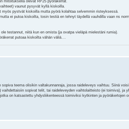
n mitoituksella olevat RP25 pyöräkerrat.
ihteet) vaunut pysyvät kyllä kiskoilla.
t myös pystvät kiskoilla mutta pyörä kolahtaa selvemmin risteyksessä.
a ei putoa kiskoilta, tosin testiä en tehnyt täydellä vauhdilla vaan ns norm
 ole testannut, niitä kun en omista (ja ovatpa vieläpä mielestäni rumia).
äkerrat putoaa kiskoilta vähän väliä....
 sopiva teema olisikin valtakunnanraja, jossa raideleveys vaihtuu. Siinä voisi
 vaihdettaisiin sopivat telit, tai raideleveyden vaihtolaitteisto (ei toimiva), ja
n, jotka on katsastettu yhdysliikenteessä toimiviksi kytkinten ja pyöräkertojen o