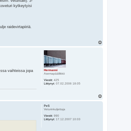
sim. veturitalli). 3-
koveturi kytkeytyisi
je raidevirtapiiriä.
Y
l
ö
s
issa vaihteissa jopa
Hermanni
Asemapäällikkö
Viestit:
425
Liittynyt:
07.02.2006 18:05
Y
l
ö
PeS
s
Veturinkuljettaja
Viestit:
990
Liittynyt:
17.12.2007 10:03