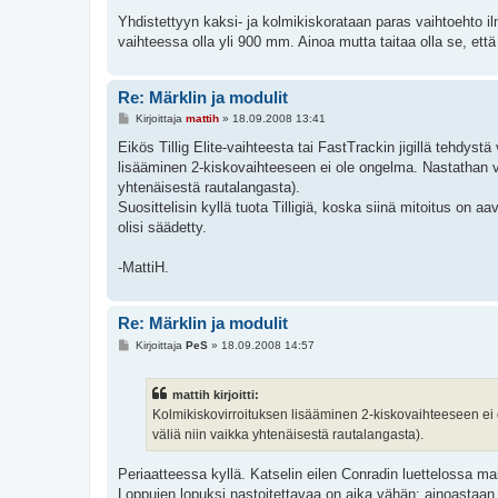
Yhdistettyyn kaksi- ja kolmikiskorataan paras vaihtoehto ilm
vaihteessa olla yli 900 mm. Ainoa mutta taitaa olla se, ett
Re: Märklin ja modulit
V
Kirjoittaja
mattih
»
18.09.2008 13:41
i
e
Eikös Tillig Elite-vaihteesta tai FastTrackin jigillä tehdyst
s
lisääminen 2-kiskovaihteeseen ei ole ongelma. Nastathan voi
t
i
yhtenäisestä rautalangasta).
Suosittelisin kyllä tuota Tilligiä, koska siinä mitoitus on a
olisi säädetty.
-MattiH.
Re: Märklin ja modulit
V
Kirjoittaja
PeS
»
18.09.2008 14:57
i
e
s
mattih kirjoitti:
t
i
Kolmikiskovirroituksen lisääminen 2-kiskovaihteeseen ei o
väliä niin vaikka yhtenäisestä rautalangasta).
Periaatteessa kyllä. Katselin eilen Conradin luettelossa mai
Loppujen lopuksi nastoitettavaa on aika vähän: ainoastaan 