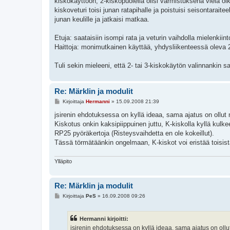
kiskokäyttöön; 2-kiskopuolella olisi varmistuksena vielä oiko
kiskoveturi toisi junan ratapihalle ja poistuisi seisontarait
junan keulille ja jatkaisi matkaa.
Etuja: saataisiin isompi rata ja veturin vaihdolla mielenkiin
Haittoja: monimutkainen käyttää, yhdysliikenteessä oleva 2-k
Tuli sekin mieleeni, että 2- tai 3-kiskokäytön valinnankin sa
Re: Märklin ja modulit
V
Kirjoittaja
Hermanni
»
15.09.2008 21:39
i
e
jsirenin ehdotuksessa on kyllä ideaa, sama ajatus on ollut
s
Kiskotus onkin kaksipiippuinen juttu, K-kiskolla kyllä kulke
t
i
RP25 pyöräkertoja (Risteysvaihdetta en ole kokeillut).
Tässä törmätäänkin ongelmaan, K-kiskot voi eristää toisista
Ylläpito
Re: Märklin ja modulit
V
Kirjoittaja
PeS
»
16.09.2008 09:26
i
e
s
Hermanni kirjoitti:
t
i
jsirenin ehdotuksessa on kyllä ideaa, sama ajatus on oll