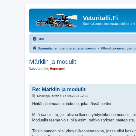
Veturitalli.Fi
Suomalainen pienoisrautatiefoorumi
UKK
Suomalainen pienoisrautatiefoorumi
H0-mittakaavan pienoi
Märklin ja modulit
Valvojat:
jhr
,
Hermanni
Re: Märklin ja modulit
V
Kirjoittaja
jsiren
»
15.09.2008 12:32
i
e
Heitänpä ilmaan ajatuksen, joka tässä heräsi.
s
t
i
Mitä sanoisitte, jos olisi sellainen yhdysliikennemoduuli, jos
Moduulin teema voisi olla esim. sähköistyksen päätepiste, 
Toisin sanoen olisi yhdysliikenneratapiha, jossa olisi keskin