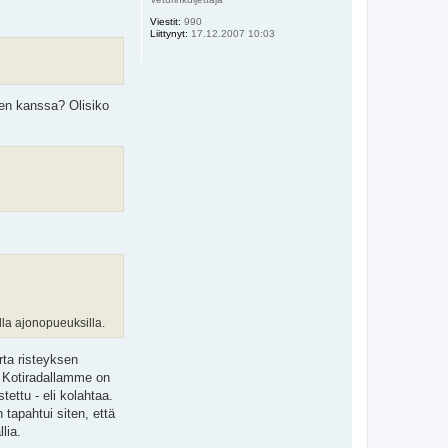
Viestit:
990
Liittynyt:
17.12.2007 10:03
den kanssa? Olisiko
lla ajonopueuksilla.
rta risteyksen
. Kotiradallamme on
ettu - eli kolahtaa.
tapahtui siten, että
lia.