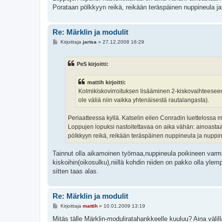
Porataan pölkkyyn reikä, reikään teräspäinen nuppineula ja n
Re: Märklin ja modulit
V
Kirjoittaja
jartsa
»
27.12.2008 16:29
i
e
s
PeS kirjoitti:
t
i
mattih kirjoitti:
Kolmikiskovirroituksen lisääminen 2-kiskovaihteeseen 
ole väliä niin vaikka yhtenäisestä rautalangasta).
Periaatteessa kyllä. Katselin eilen Conradin luettelossa ma
Loppujen lopuksi nastoitettavaa on aika vähän: ainoastaa
pölkkyyn reikä, reikään teräspäinen nuppineula ja nuppineu
Tainnut olla aikamoinen työmaa,nuppineula poikineen var
kiskoihin(oikosulku),niillä kohdin niiden on pakko olla ylem
sitten taas alas.
Re: Märklin ja modulit
V
Kirjoittaja
mattih
»
10.01.2009 13:19
i
e
Mitäs tälle Märklin-moduliratahankkeelle kuuluu? Aina välill