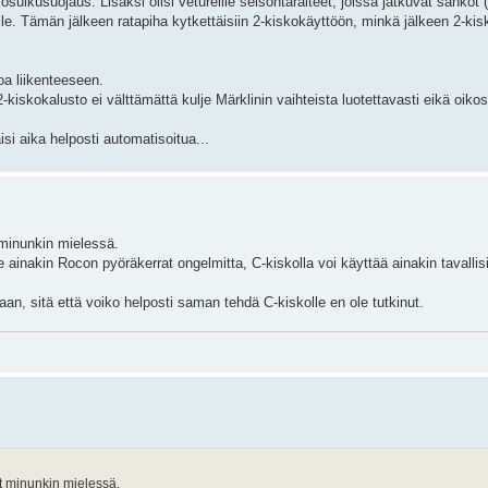
sulkusuojaus. Lisäksi olisi vetureille seisontaraiteet, joissa jatkuvat sähköt (e
eelle. Tämän jälkeen ratapiha kytkettäisiin 2-kiskokäyttöön, minkä jälkeen 2-kis
toa liikenteeseen.
iskokalusto ei välttämättä kulje Märklinin vaihteista luotettavasti eikä oikosul
isi aika helposti automatisoitua...
 minunkin mielessä.
e ainakin Rocon pyöräkerrat ongelmitta, C-kiskolla voi käyttää ainakin tavallis
an, sitä että voiko helposti saman tehdä C-kiskolle en ole tutkinut.
ut minunkin mielessä.