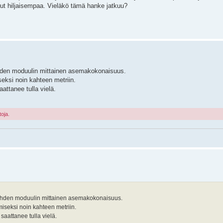
lut hiljaisempaa. Vieläkö tämä hanke jatkuu?
ahden moduulin mittainen asemakokonaisuus.
seksi noin kahteen metriin.
attanee tulla vielä.
toja.
 kahden moduulin mittainen asemakokonaisuus.
miseksi noin kahteen metriin.
saattanee tulla vielä.