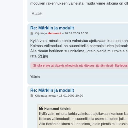
s
modulien rakennuksen vaiheista, mutta viime aikoina on ol
t
i
-MattiH.
Re: Märklin ja modulit
V
Kirjoittaja
Hermanni
»
10.01.2009 16:38
i
e
Kyllä vain, minulla kohta valmistuu ajettavaan kuntoon k
s
Kolmas välimoduuli on suunnitteilla asemalaiturien jatkami
t
i
Alla tämän hetkinen suunnitelma, jotain pieniä muutoksia sa
rata (2).jpg
Sinulla ei ole tarvittavia oikeuksia nähdäksesi tämän viestin liitetiedos
Ylläpito
Re: Märklin ja modulit
V
Kirjoittaja
jartsa
»
18.01.2009 20:50
i
e
s
Hermanni kirjoitti:
t
i
Kyllä vain, minulla kohta valmistuu ajettavaan kuntoon
Kolmas välimoduuli on suunnitteilla asemalaiturien jatka
Alla tämän hetkinen suunnitelma, jotain pieniä muutoksia 