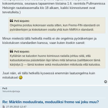
kokoontumisia, seuraava tapaaminen tiistaina 1.6. ravintola Pullmannissa
Helsingin rautatieasemalla klo 18 alkaen, kaikki kiinnostuneet ovat
tervetulleita.)
PeS kirjoitti:
Ongelma poistuu kokonaan vasta sitten, kun Fremo-FIN-standardi on
pyöräkertojen ja kiskotuksen osalta yhtä kuin NMRA:n standardi.
Minun mielestä tällä hetkellä meillä ei ole ongelmia pyöräkertojen ja
kiskotuksen standardien kanssa, vaan kuten itsekin sanoit:
PeS kirjoitti:
Kyllähän se kaluston huono toimivuus radalla johtuu siitä, että
katsastuksessa päästetään läpi lähes mitä tahansa (sallittakoon tämä
kärjistys:)) — tämä koskee sekä moduuleiden mitoitusta että kalustoa.
Juuri näin, eli tällä hetkellä kyseessä enemmän laatuongelma kuin
mitoitukset
PeS
Veturinkuljettaja
Re: Märklin moduulirata, moduuliksi fremo vai joku muu?
V
27.05.2010 12:47