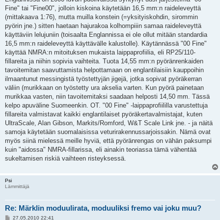
Fine" tai "Fine00", jolloin kiskoina käytetään 16,5 mm:n raideleveyttä
(mittakaava 1:76), mutta muilla konstein (=yksityiskohdin, sirommin
pyörin jne.) sitten haetaan hajurakoa kolhompiiin samaa raideleveyttä
käyttäviin lelujuniin (toisaalta Englannissa ei ole ollut mitään standardia
16,5 mm:n raideleveyttä käyttävälle kalustolle). Käytännässä "00 Fine"
käyttää NMRA:n mitoituksen mukaista laippaprofiilia, eli RP25/110-
fillareita ja niihin sopivia vaihteita. Tuota 14,55 mm:n pyöränrenkaiden
tavoitemitan saavuttamista helpottamaan on englantilaisiin kauppoihin
ilmaantunut messingistä työstettyjän jigejä, jotka sopivat pyöräkerran
väliin (murikkaan on työstetty ura akselia varten. Kun pyörä painetaan
murikkaa vasten, niin tavoitemitaksi saadaan helposti 14,50 mm. Tässä
kelpo apuväline Suomeenkin. OT. "00 Fine" -laippaprofiililla varustettuja
fillareita valmistavat kaikki englantilaiset pyöräkertavalmistajat, kuten
UltraScale, Alan Gibson, Markits/Romford, W&T Scale Link jne. - ja näitä
samoja käytetään suomalaisissa veturirakennussarjoissakin. Nämä ovat
myös siinä mielessä meille hyviä, että pyöränrengas on vähän paksumpi
kuin "aidossa" NMRA-fillarissa, eli ainakin teoriassa tämä vähentää
sukeltamisen riskiä vaihteen risteyksessä.
Psi
Lämmittäjä
Re: Märklin moduulirata, moduuliksi fremo vai joku muu?
V
27.05.2010 22:41