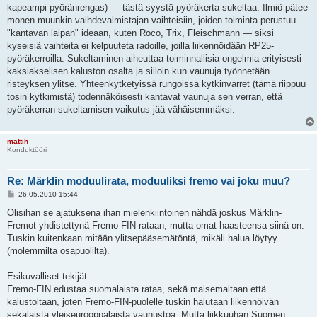
kapeampi pyöränrengas) — tästä syystä pyöräkerta sukeltaa. Ilmiö pätee
monen muunkin vaihdevalmistajan vaihteisiin, joiden toiminta perustuu
"kantavan laipan" ideaan, kuten Roco, Trix, Fleischmann — siksi
kyseisiä vaihteita ei kelpuuteta radoille, joilla liikennöidään RP25-
pyöräkerroilla. Sukeltaminen aiheuttaa toiminnallisia ongelmia erityisesti
kaksiakselisen kaluston osalta ja silloin kun vaunuja työnnetään
risteyksen ylitse. Yhteenkytketyissä rungoissa kytkinvarret (tämä riippuu
tosin kytkimistä) todennäköisesti kantavat vaunuja sen verran, että
pyöräkerran sukeltamisen vaikutus jää vähäisemmäksi.
mattih
Konduktööri
Re: Märklin moduulirata, moduuliksi fremo vai joku muu?
V
26.05.2010 15:44
i
e
Olisihan se ajatuksena ihan mielenkiintoinen nähdä joskus Märklin-
s
Fremot yhdistettynä Fremo-FIN-rataan, mutta omat haasteensa siinä on.
t
i
Tuskin kuitenkaan mitään ylitsepääsemätöntä, mikäli halua löytyy
(molemmilta osapuolilta).
Esikuvalliset tekijät:
Fremo-FIN edustaa suomalaista rataa, sekä maisemaltaan että
kalustoltaan, joten Fremo-FIN-puolelle tuskin halutaan liikennöivän
sekalaista yleiseurooppalaista vaunustoa. Mutta liikkuuhan Suomen