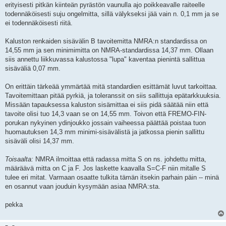
erityisesti pitkän kiinteän pyrästön vaunulla ajo poikkeavalle raiteelle
todennäköisesti suju ongelmitta, sillä välykseksi jää vain n. 0,1 mm ja se
ei todennäköisesti riitä.
Kaluston renkaiden sisävälin B tavoitemitta NMRA:n standardissa on
14,55 mm ja sen minimimitta on NMRA-standardissa 14,37 mm. Ollaan
siis annettu liikkuvassa kalustossa "lupa" kaventaa pienintä sallittua
sisäväliä 0,07 mm.
On erittäin tärkeää ymmärtää mitä standardien esittämät luvut tarkoittaa.
Tavoitemittaan pitää pyrkiä, ja toleranssit on siis sallittuja epätarkkuuksia.
Missään tapauksessa kaluston sisämittaa ei siis pidä säätää niin että
tavoite olisi tuo 14,3 vaan se on 14,55 mm. Toivon että FREMO-FIN-
porukan nykyinen ydinjoukko jossain vaiheessa päättää poistaa tuon
huomautuksen 14,3 mm minimi-sisävälistä ja jatkossa pienin sallittu
sisäväli olisi 14,37 mm.
Toisaalta:
NMRA ilmoittaa että radassa mitta S on ns. johdettu mitta,
määräävä mitta on C ja F. Jos laskette kaavalla S=C-F niin mitalle S
tulee eri mitat. Varmaan osaatte tulkita tämän itsekin parhain päin -- minä
en osannut vaan jouduin kysymään asiaa NMRA:sta.
pekka