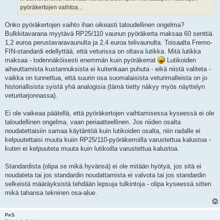
pyöräkertojen vaihtoa...
Onko pyöräkertojen vaihto ihan oikeasti taloudellinen ongelma?
Bulkkitavarana myytävä RP25/110 vaunun pyöräkerta maksaa 60 senttiä.
1,2 euroa perustavaravaunulta ja 2,4 euroa telivaunulta. Toisaalta Fremo-
FIN-standardi edellyttää, että veturissa on oltava lutikka. Mitä lutikka
maksaa - todennäköisesti enemmän kuin pyöräkerrat
Lutikoiden
aiheuttamista kustannuksista ei kuitenkaan puhuta - eikä niistä valiteta -
vaikka on tunnettua, että suurin osa suomalaisista veturimalleista on jo
historiallisista syistä yhä analogisia (tämä tietty näkyy myös näyttelyn
veturitarjonnassa).
Ei ole vaikeaa päätellä, että pyöräkertojen vaihtamisessa kyseessä ei ole
taloudellinen ongelma, vaan periaatteellinen. Jos niiden osalta
noudatettaisiin samaa käytäntöä kuin lutikoiden osalta, niin radalle ei
kelpuutettaisi muuta kuiin RP25/110-pyöräkerroilla varustettua kalustoa -
kuten ei kelpuuteta muuta kuin lutikoilla varustettua kalustoa.
Standardista (olipa se mikä hyvänsä) ei ole mitään hyötyä, jos sitä ei
noudateta tai jos standardin noudattamista ei valvota tai jos standardin
selkeistä määräyksistä tehdään lepsuja tulkintoja - olipa kyseessä sitten
mikä tahansa tekninen osa-alue.
PeS