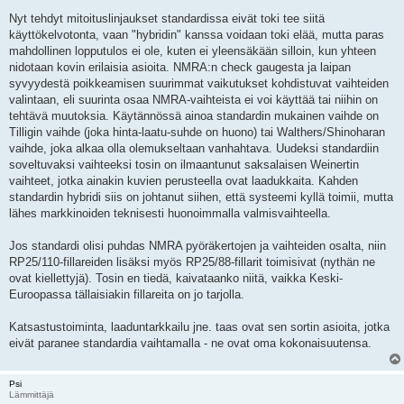
i
e
Nyt tehdyt mitoituslinjaukset standardissa eivät toki tee siitä
s
käyttökelvotonta, vaan "hybridin" kanssa voidaan toki elää, mutta paras
t
i
mahdollinen lopputulos ei ole, kuten ei yleensäkään silloin, kun yhteen
nidotaan kovin erilaisia asioita. NMRA:n check gaugesta ja laipan
syvyydestä poikkeamisen suurimmat vaikutukset kohdistuvat vaihteiden
valintaan, eli suurinta osaa NMRA-vaihteista ei voi käyttää tai niihin on
tehtävä muutoksia. Käytännössä ainoa standardin mukainen vaihde on
Tilligin vaihde (joka hinta-laatu-suhde on huono) tai Walthers/Shinoharan
vaihde, joka alkaa olla olemukseltaan vanhahtava. Uudeksi standardiin
soveltuvaksi vaihteeksi tosin on ilmaantunut saksalaisen Weinertin
vaihteet, jotka ainakin kuvien perusteella ovat laadukkaita. Kahden
standardin hybridi siis on johtanut siihen, että systeemi kyllä toimii, mutta
lähes markkinoiden teknisesti huonoimmalla valmisvaihteella.
Jos standardi olisi puhdas NMRA pyöräkertojen ja vaihteiden osalta, niin
RP25/110-fillareiden lisäksi myös RP25/88-fillarit toimisivat (nythän ne
ovat kiellettyjä). Tosin en tiedä, kaivataanko niitä, vaikka Keski-
Euroopassa tällaisiakin fillareita on jo tarjolla.
Katsastustoiminta, laaduntarkkailu jne. taas ovat sen sortin asioita, jotka
eivät paranee standardia vaihtamalla - ne ovat oma kokonaisuutensa.
Psi
Lämmittäjä