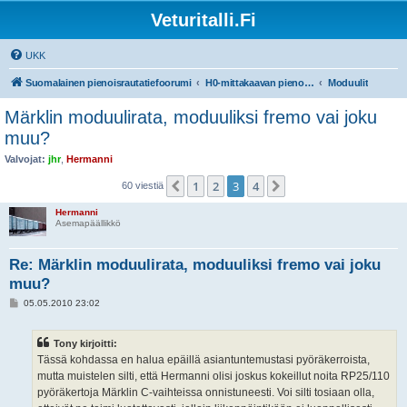
Veturitalli.Fi
UKK
Suomalainen pienoisrautatiefoorumi
H0-mittakaavan pienoisrautatiet
Moduulit
Märklin moduulirata, moduuliksi fremo vai joku
muu?
Valvojat:
jhr
,
Hermanni
1
2
3
4
Edellinen
Seuraava
60 viestiä
Hermanni
Asemapäällikkö
Re: Märklin moduulirata, moduuliksi fremo vai joku
muu?
V
05.05.2010 23:02
i
e
s
Tony kirjoitti:
t
i
Tässä kohdassa en halua epäillä asiantuntemustasi pyöräkerroista,
mutta muistelen silti, että Hermanni olisi joskus kokeillut noita RP25/110
pyöräkertoja Märklin C-vaihteissa onnistuneesti. Voi silti tosiaan olla,