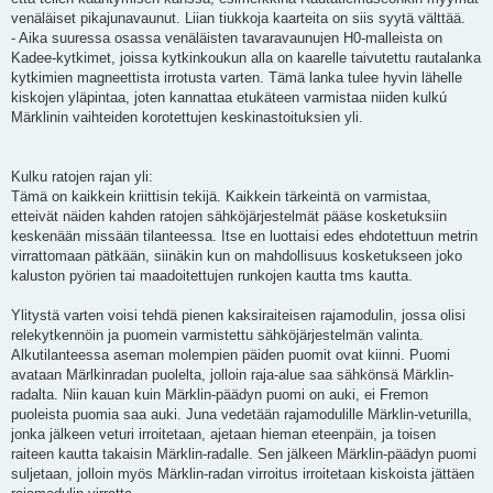
venäläiset pikajunavaunut. Liian tiukkoja kaarteita on siis syytä välttää.
- Aika suuressa osassa venäläisten tavaravaunujen H0-malleista on
Kadee-kytkimet, joissa kytkinkoukun alla on kaarelle taivutettu rautalanka
kytkimien magneettista irrotusta varten. Tämä lanka tulee hyvin lähelle
kiskojen yläpintaa, joten kannattaa etukäteen varmistaa niiden kulkú
Märklinin vaihteiden korotettujen keskinastoituksien yli.
Kulku ratojen rajan yli:
Tämä on kaikkein kriittisin tekijä. Kaikkein tärkeintä on varmistaa,
etteivät näiden kahden ratojen sähköjärjestelmät pääse kosketuksiin
keskenään missään tilanteessa. Itse en luottaisi edes ehdotettuun metrin
virrattomaan pätkään, siinäkin kun on mahdollisuus kosketukseen joko
kaluston pyörien tai maadoitettujen runkojen kautta tms kautta.
Ylitystä varten voisi tehdä pienen kaksiraiteisen rajamodulin, jossa olisi
relekytkennöin ja puomein varmistettu sähköjärjestelmän valinta.
Alkutilanteessa aseman molempien päiden puomit ovat kiinni. Puomi
avataan Märlkinradan puolelta, jolloin raja-alue saa sähkönsä Märklin-
radalta. Niin kauan kuin Märklin-päädyn puomi on auki, ei Fremon
puoleista puomia saa auki. Juna vedetään rajamodulille Märklin-veturilla,
jonka jälkeen veturi irroitetaan, ajetaan hieman eteenpäin, ja toisen
raiteen kautta takaisin Märklin-radalle. Sen jälkeen Märklin-päädyn puomi
suljetaan, jolloin myös Märklin-radan virroitus irroitetaan kiskoista jättäen