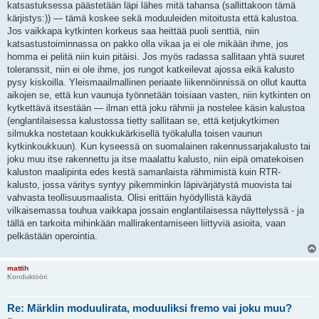
katsastuksessa päästetään läpi lähes mitä tahansa (sallittakoon tämä
kärjistys:)) — tämä koskee sekä moduuleiden mitoitusta että kalustoa.
Jos vaikkapa kytkinten korkeus saa heittää puoli senttiä, niin
katsastustoiminnassa on pakko olla vikaa ja ei ole mikään ihme, jos
homma ei pelitä niin kuin pitäisi. Jos myös radassa sallitaan yhtä suuret
toleranssit, niin ei ole ihme, jos rungot katkeilevat ajossa eikä kalusto
pysy kiskoilla. Yleismaailmallinen periaate liikennöinnissä on ollut kautta
aikojen se, että kun vaunuja työnnetään toisiaan vasten, niin kytkinten on
kytkettävä itsestään — ilman että joku rähmii ja nostelee käsin kalustoa
(englantilaisessa kalustossa tietty sallitaan se, että ketjukytkimen
silmukka nostetaan koukkukärkisellä työkalulla toisen vaunun
kytkinkoukkuun). Kun kyseessä on suomalainen rakennussarjakalusto tai
joku muu itse rakennettu ja itse maalattu kalusto, niin eipä omatekoisen
kaluston maalipinta edes kestä samanlaista rähmimistä kuin RTR-
kalusto, jossa väritys syntyy pikemminkin läpivärjätystä muovista tai
vahvasta teollisuusmaalista. Olisi erittäin hyödyllistä käydä
vilkaisemassa touhua vaikkapa jossain englantilaisessa näyttelyssä - ja
tällä en tarkoita mihinkään mallirakentamiseen liittyviä asioita, vaan
pelkästään operointia.
mattih
Konduktööri
Re: Märklin moduulirata, moduuliksi fremo vai joku muu?