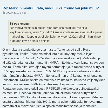
Re: Märklin moduulirata, moduuliksi fremo vai joku muu?
V
27.05.2010 14:10
i
e
s
PeS kirjoitti:
t
i
Nyt tehdyt mitoituslinjaukset standardissa eivät toki tee siitä
käyttökelvotonta, vaan "hybridin" kanssa voidaan toki elää, mutta paras
mahdollinen lopputulos ei ole, kuten ei yleensäkään silloin, kun yhteen
nidotaan kovin erilaisia asioita.
Olin mukana standardia sorvaamassa. Tarkoitus oli sallia Roco-
pyöräkerrat, koska Rocon valmisalustoja oli käytetty melko lajasti
(tavaravaunut, "plootut", Sr2-veturit ja venäläiset veturit). Vaihteiden ja
ylipäänsä radan osalta muutettiin NMRA-mitoitústa vain laipan syvyyden
osalta. Tämä siksi että ajan myötä harrastajat joka tapauksessa siirtyvät
RP25-pyöräkertoihin, ja näin FREMO-FIN voi jossain vaiheessa siirtyä
käyttämään puhdasta NMRA-mitoitusta ilman että kukaan olisi joutunut
"pilaamaan" NMRA-speksien mukaisia vaihteita tai kalustoa väljennyksen
vuoksi täysveriseen NMRA-mitoitukseen kelpaamattomaksi.
Rautatiemuseo myy edullisesti RP25/110-pyöräkertoja vaihdettavaksi
esimerkiksi Roco-vaunuihin, joten vaunukaluston osalta siirtyminen
puhtaaseen NMRA-mitoitukseen ei pitäisi olla mikään ongelma. Veturien
osalta vaaditaan hieman käsityötä, mutta uskon että asiantuntevammat
harrastajat auttavat veturien laippojen madaltamisessa ja renkaiden