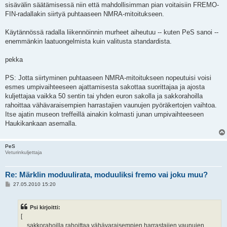
sisävälin säätämisessä niin että mahdollisimman pian voitaisiin FREMO-
FIN-radallakin siirtyä puhtaaseen NMRA-mitoitukseen.
Käytännössä radalla liikennöinnin murheet aiheutuu -- kuten PeS sanoi --
enemmänkin laatuongelmista kuin valitusta standardista.
pekka
PS: Jotta siirtyminen puhtaaseen NMRA-mitoitukseen nopeutuisi voisi
esmes umpivaihteeseen ajattamisesta sakottaa suorittajaa ja ajosta
kuljettajaa vaikka 50 sentin tai yhden euron sakolla ja sakkorahoilla
rahoittaa vähävaraisempien harrastajien vaunujen pyöräkertojen vaihtoa.
Itse ajatin museon treffeillä ainakin kolmasti junan umpivaihteeseen
Haukikankaan asemalla.
PeS
Veturinkuljettaja
Re: Märklin moduulirata, moduuliksi fremo vai joku muu?
V
27.05.2010 15:20
i
e
s
Psi kirjoitti:
t
i
[
... sakkorahoilla rahoittaa vähävaraisempien harrastajien vaunujen