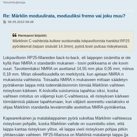
Veturinkuljettaja
Re: Märklin moduulirata, moduuliksi fremo vai joku muu?
V
06.05.2010 08:48
i
e
s
Hermanni kirjoitti:
t
i
Märklinin C-vaihteista kulkee suistumatta lokpavillonista hankitut RP25
pyöräkerrat (laipan sisäväli 14.3mm), pyörä tosin putoaa risteyksessä.
Lokpavillonin RP25-fillareiden back-to-back, eli laippojen sisämitta ei ole
kyllä ihan NMRA:n standardin mukainen - tosin poikkeama ei ole kovin
suuri. Tavoitemitaksi NMRA on asettanut 14,55 mm plus 0,05 mm, miinus
0,18 mm. Mitan oikeellisuudella on merkitystä, kun ajetaan NMRA:n
mukaisista vaihteista. Toisaalta NMRA:n mukaiseen mittaan säädetyn
pyöräkerran laippa mitä todennäköisimmin törmää Märklinin vaihteen
risteyksen kärkeen. K-kiskoilla suistumisia tapahtuu siksi, koska
vaihteen mitoitus on väljempi kuin C-vaihteessa, eli risteyksen kärkeen
törmäämisiä pääsee tapahtumaan, kun väljästi asennettu vastakisko ei
ohjaa Märklinin standardia leveämmälle asetettua NMRA-pyöräkertaa.
Kapearenkainen ja matalalaippainen pyörä sukeltaa Märklinin vaihteessa
risteyksen pohjalle, koska Märklinin vaihde on suunniteltu siten, että
laippa kantaa risteyksen ylitse, eli laippa vierii risteyksen pohjaa pitkin
ylittäessään vaihteen. RP25-fillarissa on Märkliniä matalampi laippa (ja