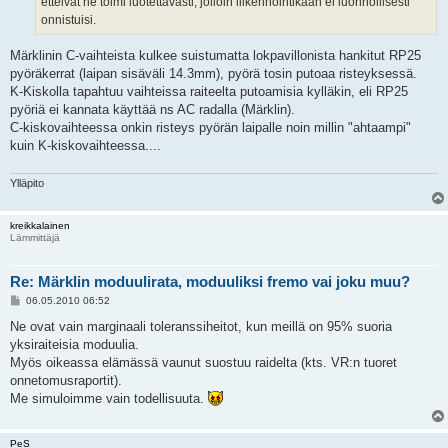
etteivät ne toimi luotettavasti, jolloin liikennöintikään ei luonnollisesti
onnistuisi.
Märklinin C-vaihteista kulkee suistumatta lokpavillonista hankitut RP25
pyöräkerrat (laipan sisäväli 14.3mm), pyörä tosin putoaa risteyksessä.
K-Kiskolla tapahtuu vaihteissa raiteelta putoamisia kylläkin, eli RP25
pyöriä ei kannata käyttää ns AC radalla (Märklin).
C-kiskovaihteessa onkin risteys pyörän laipalle noin millin "ahtaampi"
kuin K-kiskovaihteessa....
Ylläpito
kreikkalainen
Lämmittäjä
Re: Märklin moduulirata, moduuliksi fremo vai joku muu?
V
06.05.2010 06:52
i
e
Ne ovat vain marginaali toleranssiheitot, kun meillä on 95% suoria
s
yksiraiteisia moduulia.
t
i
Myös oikeassa elämässä vaunut suostuu raidelta (kts. VR:n tuoret
onnetomusraportit).
Me simuloimme vain todellisuuta.
PeS