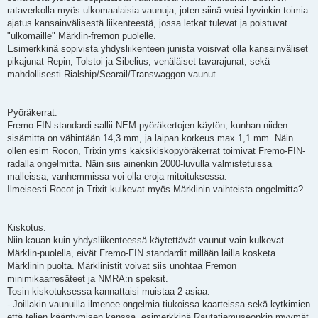
rataverkolla myös ulkomaalaisia vaunuja, joten siinä voisi hyvinkin toimia
ajatus kansainvälisestä liikenteestä, jossa letkat tulevat ja poistuvat
"ulkomaille" Märklin-fremon puolelle.
Esimerkkinä sopivista yhdysliikenteen junista voisivat olla kansainväliset
pikajunat Repin, Tolstoi ja Sibelius, venäläiset tavarajunat, sekä
mahdollisesti Rialship/Searail/Transwaggon vaunut.
Pyöräkerrat:
Fremo-FIN-standardi sallii NEM-pyöräkertojen käytön, kunhan niiden
sisämitta on vähintään 14,3 mm, ja laipan korkeus max 1,1 mm. Näin
ollen esim Rocon, Trixin yms kaksikiskopyöräkerrat toimivat Fremo-FIN-
radalla ongelmitta. Näin siis ainenkin 2000-luvulla valmistetuissa
malleissa, vanhemmissa voi olla eroja mitoituksessa.
Ilmeisesti Rocot ja Trixit kulkevat myös Märklinin vaihteista ongelmitta?
Kiskotus:
Niin kauan kuin yhdysliikenteessä käytettävät vaunut vain kulkevat
Märklin-puolella, eivät Fremo-FIN standardit millään lailla kosketa
Märklinin puolta. Märklinistit voivat siis unohtaa Fremon
minimikaarresäteet ja NMRA:n speksit.
Tosin kiskotuksessa kannattaisi muistaa 2 asiaa:
- Joillakin vaunuilla ilmenee ongelmia tiukoissa kaarteissa sekä kytkimien
että telien kääntymisen kanssa, esimerkkinä Rautatiemuseonkin myymät