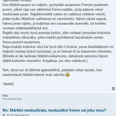
rajamodulin virratta.
Kun Märklin-puomi on suljettu, pystytään avaamaan Fremon puoleinen
puomi, jolloin raja saa sähkönsä Fremo-radalta, josta pääsee veturi
noutamaan junan. Rajaliikennettä varten on valittava sellaiset veturit,
joiden kulku Märklinin vaihteissa on varmistettu. Nämä veturit saavat
hakea junan rajalta, ja kuljettaa sen seuraavalle asemalle, tai kenties
suoraan määränpäähänsä asti.
Rajalle olisi myös hyvä asentaa kytkin, jolla voidaan tunnistaa kiskoista
mahdollinen oikosulku, jotta märklin-pyöräkerrat havaittaisiin ennen
fremo-puomin avaamista.
Raja-modulin kiskotus olisi kai hyvä olla C-kiskoa, jossa käsittääkseni voi
helposti erottaa kiskot toisistaan, ja on hieman K:ta tiukemmin mitoitettu.
(Minulla ei ole lainkaan Märklin-kokemusta, oletukseni perustuu täysin
täältä luettuihin viesteihin. Korjatkaa, jos olen väärässä.)
Noh, tämä nyt oli lähinnä ajatusleikkiä, palataan sitten asiaan, kun
ensimmäiset Märklin-fremot ovat valmiita
-MattiH.
PeS
Veturinkuljettaja
Re: Märklin moduulirata, moduuliksi fremo vai joku muu?
V
27.05.2010 09:14