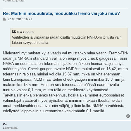
Veturinkuljettaja
Re: Märklin moduulirata, moduuliksi fremo vai joku muu?
V
27.05.2010 16:21
i
e
s
Psi kirjoitti:
t
i
Vaihteiden ja ylipäänsä radan osalta muutettiin NMRA-mitoitústa vain
laipan syvyyden osalta.
Mielestäni nyt muistat kyllä väärin vai muistanko minä väärin. Fremo-FIN-
radan ja NMRA:n standardin välillä on eroja myös check gaugessa. Tosin
NMRA on suomalaisten tekemän linjauksen jälkeen hieman väljentänyt
määrittelyään. Check gaugen tavoite NMRA:n mukaisesti on 15,42, mutta
toleranssin rajoissa minimi voi olla 15,37 mm, mikä on yhä enemmän
kuin Euroopassa. NEM määrittelee check gaugen minimiksi 15,3 mm ja
maksimiksi 15,5 mm. Eroa on siis toisessa ääripäässä naurettavalta
tuntuva vajaat 0,1 mm, mutta tällä on merkitystä käytännössä.
Tarvittaisiin ehkä pienehkö tarkennus, koska aika monet eurooppalaiset
valmistajat säätävät myös pyöräkerrat minimin mukaan (koska heidän
omat merkkivaihteensa ovat niin väljiä), jolloin kulku NMRA.n vaihteista
edellyttää laippavälin suurentamista keskimäärin 0,1 mm:llä.
Psi
Lämmittäjä