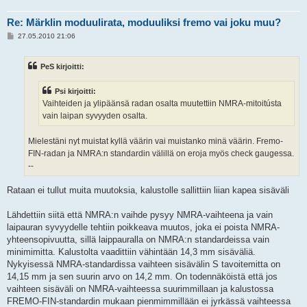
Re: Märklin moduulirata, moduuliksi fremo vai joku muu?
V
27.05.2010 21:06
i
e
s
PeS kirjoitti:
t
i
Psi kirjoitti:
Vaihteiden ja ylipäänsä radan osalta muutettiin NMRA-mitoitústa
vain laipan syvyyden osalta.
Mielestäni nyt muistat kyllä väärin vai muistanko minä väärin. Fremo-
FIN-radan ja NMRA:n standardin välillä on eroja myös check gaugessa.
--
Rataan ei tullut muita muutoksia, kalustolle sallittiin liian kapea sisäväli
Lähdettiin siitä että NMRA:n vaihde pysyy NMRA-vaihteena ja vain
laipauran syvyydelle tehtiin poikkeava muutos, joka ei poista NMRA-
yhteensopivuutta, sillä laippauralla on NMRA:n standardeissa vain
minimimitta. Kalustolta vaadittiin vähintään 14,3 mm sisäväliä.
Nykyisessä NMRA-standardissa vaihteen sisävälin S tavoitemitta on
14,15 mm ja sen suurin arvo on 14,2 mm. On todennäköistä että jos
vaihteen sisäväli on NMRA-vaihteessa suurimmillaan ja kalustossa
FREMO-FIN-standardin mukaan pienmimmillään ei jyrkässä vaihteessa