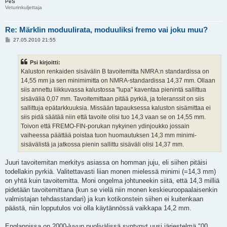
PeS
Veturinkuljettaja
Re: Märklin moduulirata, moduuliksi fremo vai joku muu?
V
27.05.2010 21:55
i
e
s
Psi kirjoitti:
t
i
Kaluston renkaiden sisävälin B tavoitemitta NMRA:n standardissa on
14,55 mm ja sen minimimitta on NMRA-standardissa 14,37 mm. Ollaan
siis annettu liikkuvassa kalustossa "lupa" kaventaa pienintä sallittua
sisäväliä 0,07 mm. Tavoitemittaan pitää pyrkiä, ja toleranssit on siis
sallittuja epätarkkuuksia. Missään tapauksessa kaluston sisämittaa ei
siis pidä säätää niin että tavoite olisi tuo 14,3 vaan se on 14,55 mm.
Toivon että FREMO-FIN-porukan nykyinen ydinjoukko jossain
vaiheessa päättää poistaa tuon huomautuksen 14,3 mm minimi-
sisävälistä ja jatkossa pienin sallittu sisäväli olisi 14,37 mm.
Juuri tavoitemitan merkitys asiassa on homman juju, eli siihen pitäisi
todellakin pyrkiä. Valitettavasti liian monen mielessä minimi (=14,3 mm)
on yhtä kuin tavoitemitta. Moni ongelma johtuneekin siitä, että 14,3 milliä
pidetään tavoitemittana (kun se vielä niin monen keskieuroopaalaisenkin
valmistajan tehdasstandari) ja kun kotikonstein siihen ei kuitenkaan
päästä, niin lopputulos voi olla käytännössä vaikkapa 14,2 mm.
Englannissa on 2000-luvun puolivälissä syntynyt uusi järjestelmä "00