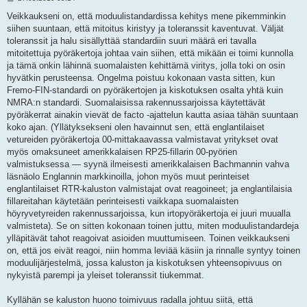
i
e
Veikkaukseni on, että moduulistandardissa kehitys mene pikemminkin
s
siihen suuntaan, että mitoitus kiristyy ja toleranssit kaventuvat. Väljät
t
i
toleranssit ja halu sisällyttää standardiin suuri määrä eri tavalla
mitoitettuja pyöräkertoja johtaa vain siihen, että mikään ei toimi kunnolla
ja tämä onkin lähinnä suomalaisten kehittämä viritys, jolla toki on osin
hyvätkin perusteensa. Ongelma poistuu kokonaan vasta sitten, kun
Fremo-FIN-standardi on pyöräkertojen ja kiskotuksen osalta yhtä kuin
NMRA:n standardi. Suomalaisissa rakennussarjoissa käytettävät
pyöräkerrat ainakin vievät de facto -ajattelun kautta asiaa tähän suuntaan
koko ajan. (Yllätyksekseni olen havainnut sen, että englantilaiset
vetureiden pyöräkertoja 00-mittakaavassa valmistavat yritykset ovat
myös omaksuneet amerikkalaisen RP25-fillarin 00-pyörien
valmistuksessa — syynä ilmeisesti amerikkalaisen Bachmannin vahva
läsnäolo Englannin markkinoilla, johon myös muut perinteiset
englantilaiset RTR-kaluston valmistajat ovat reagoineet; ja englantilaisia
fillareitahan käytetään perinteisesti vaikkapa suomalaisten
höyryvetyreiden rakennussarjoissa, kun irtopyöräkertoja ei juuri muualla
valmisteta). Se on sitten kokonaan toinen juttu, miten moduulistandardeja
ylläpitävät tahot reagoivat asioiden muuttumiseen. Toinen veikkaukseni
on, että jos eivät reagoi, niin homma leviää käsiin ja rinnalle syntyy toinen
moduulijärjestelmä, jossa kaluston ja kiskotuksen yhteensopivuus on
nykyistä parempi ja yleiset toleranssit tiukemmat.
Kyllähän se kaluston huono toimivuus radalla johtuu siitä, että