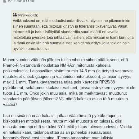
V
27.05.2010 11:28
i
e
s
PeS kirjoitti:
t
i
Veikkaukseni on, että moduulistandardissa kehitys mene pikemminkin
siihen suuntaan, että mitoitus kiristyy ja toleranssit kaventuvat. Väljät
toleranssit ja halu sisällyttää standardiin suuri määrä eri tavalla
mitoitettuja pyöräkertoja johtaa vain siihen, että mikään ei toimi kunnolla
ja tämä onkin lähinnä suomalaisten kehittämä viritys, jolla toki on osin
hyvätkin perusteensa.
Monen vuoden väännön jälkeen tultiin vihdoin siihen päätökseen, että
Fremo-FIN-standardi noudattaa NMRA:n mitoitusta kahdella
poikkeuksella: Laippavälien sisämitta min 14,3 mm (ja tietysti vastaavat
muutokset check gaugeen ja vaihteiden mitoitukseen), ja laipan syvyys
max 1,1 mm. Tämä käytännössä rajaa pois käytöstä RP25/88
pyöräkerrat, sekä amerikkalaiset vaihteet, joissa risteyksen syvyys ei ole
tuota 1,1 mm. Onko jokin muu asia, mikä on merkittävästi muuttunut
standardin päätöksen jälkeen? Vai nämä kaksiko asiaa tätä muutosta
vaatisi?
Itse en sinänsä enää haluaisi jatkaa vääntämistä pyöräkertojen ja
kiskotuksen mitoituksesta, mutta mikäli muutosta on tulossa, olisi
minusta parempi että se tulisi NYT eikä joskus tulevaisuudessa. Vaikka
en haluaisikaan, taidanpa ottaa asian puheeksi seuraavassa
kantapöydässä ensi tiistaina. (Fremo-tapaamiset ovat julkisia