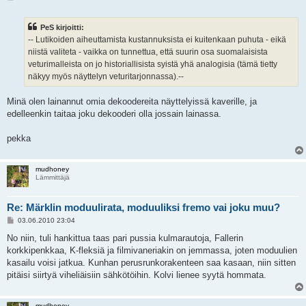
i
e
s
PeS kirjoitti:
t
i
-- Lutikoiden aiheuttamista kustannuksista ei kuitenkaan puhuta - eikä
niistä valiteta - vaikka on tunnettua, että suurin osa suomalaisista
veturimalleista on jo historiallisista syistä yhä analogisia (tämä tietty
näkyy myös näyttelyn veturitarjonnassa).--
Minä olen lainannut omia dekoodereita näyttelyissä kaverille, ja
edelleenkin taitaa joku dekooderi olla jossain lainassa.
pekka
mudhoney
Lämmittäjä
Re: Märklin moduulirata, moduuliksi fremo vai joku muu?
V
03.06.2010 23:04
i
e
No niin, tuli hankittua taas pari pussia kulmarautoja, Fallerin
s
korkkipenkkaa, K-fleksiä ja filmivaneriakin on jemmassa, joten moduulien
t
i
kasailu voisi jatkua. Kunhan perusrunkorakenteen saa kasaan, niin sitten
pitäisi siirtyä viheliäisiin sähkötöihin. Kolvi lienee syytä hommata.
mudhoney