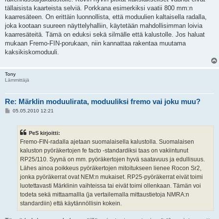
tällaisista kaarteista selviä. Porkkana esimerkiksi vaatii 800 mm:n
kaarresäteen. On erittäin luonnollista, että moduulien kaltaisella radalla,
joka kootaan suureen näyttelyhalliin, käytetään mahdollisimman loivia
kaarresäteitä. Tämä on eduksi sekä silmälle että kalustolle. Jos haluat
mukaan Fremo-FIN-porukaan, niin kannattaa rakentaa muutama
kaksikiskomoduuli.
Tony
Lämmittäjä
Re: Märklin moduulirata, moduuliksi fremo vai joku muu?
V
05.05.2010 12:21
i
e
s
PeS kirjoitti:
t
i
Fremo-FIN-radalla ajetaan suomalaisella kalustolla. Suomalaisen
kaluston pyöräkertojen fe facto -standardiksi taas on vakiintunut
RP25/110. Syynä on mm. pyöräkertojen hyvä saatavuus ja edullisuus.
Lähes ainoa poikkeus pyöräkertojen mitoitukseen lienee Rocon Sr2,
jonka pyöräkerrat ovat NEM:n mukaiset. RP25-pyöräkerrat eivät toimi
luotettavasti Märklinin vaihteissa tai eivät toimi ollenkaan. Tämän voi
todeta sekä mittaamallla (ja vertailemalla mittaustietoja NMRA:n
standardiin) että käytännöllisin kokein.