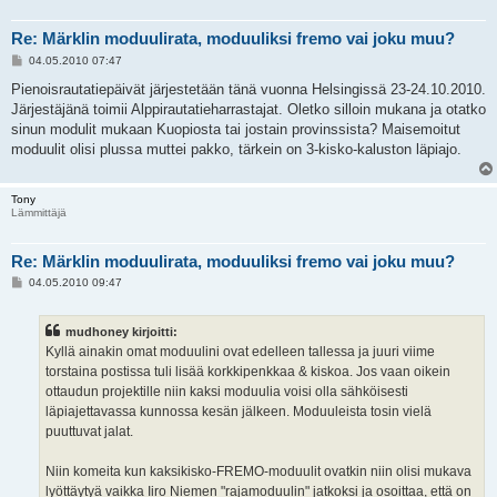
Re: Märklin moduulirata, moduuliksi fremo vai joku muu?
V
04.05.2010 07:47
i
e
Pienoisrautatiepäivät järjestetään tänä vuonna Helsingissä 23-24.10.2010.
s
Järjestäjänä toimii Alppirautatieharrastajat. Oletko silloin mukana ja otatko
t
i
sinun modulit mukaan Kuopiosta tai jostain provinssista? Maisemoitut
moduulit olisi plussa muttei pakko, tärkein on 3-kisko-kaluston läpiajo.
Tony
Lämmittäjä
Re: Märklin moduulirata, moduuliksi fremo vai joku muu?
V
04.05.2010 09:47
i
e
s
mudhoney kirjoitti:
t
i
Kyllä ainakin omat moduulini ovat edelleen tallessa ja juuri viime
torstaina postissa tuli lisää korkkipenkkaa & kiskoa. Jos vaan oikein
ottaudun projektille niin kaksi moduulia voisi olla sähköisesti
läpiajettavassa kunnossa kesän jälkeen. Moduuleista tosin vielä
puuttuvat jalat.
Niin komeita kun kaksikisko-FREMO-moduulit ovatkin niin olisi mukava
lyöttäytyä vaikka Iiro Niemen "rajamoduulin" jatkoksi ja osoittaa, että on