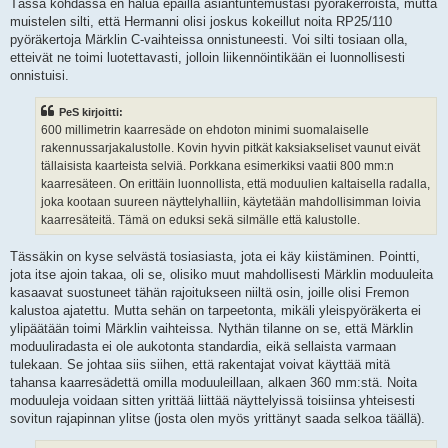
Tässä kohdassa en halua epäillä asiantuntemustasi pyöräkerroista, mutta
muistelen silti, että Hermanni olisi joskus kokeillut noita RP25/110
pyöräkertoja Märklin C-vaihteissa onnistuneesti. Voi silti tosiaan olla,
etteivät ne toimi luotettavasti, jolloin liikennöintikään ei luonnollisesti
onnistuisi.
PeS kirjoitti:
600 millimetrin kaarresäde on ehdoton minimi suomalaiselle
rakennussarjakalustolle. Kovin hyvin pitkät kaksiakseliset vaunut eivät
tällaisista kaarteista selviä. Porkkana esimerkiksi vaatii 800 mm:n
kaarresäteen. On erittäin luonnollista, että moduulien kaltaisella radalla,
joka kootaan suureen näyttelyhalliin, käytetään mahdollisimman loivia
kaarresäteitä. Tämä on eduksi sekä silmälle että kalustolle.
Tässäkin on kyse selvästä tosiasiasta, jota ei käy kiistäminen. Pointti,
jota itse ajoin takaa, oli se, olisiko muut mahdollisesti Märklin moduuleita
kasaavat suostuneet tähän rajoitukseen niiltä osin, joille olisi Fremon
kalustoa ajatettu. Mutta sehän on tarpeetonta, mikäli yleispyöräkerta ei
ylipäätään toimi Märklin vaihteissa. Nythän tilanne on se, että Märklin
moduuliradasta ei ole aukotonta standardia, eikä sellaista varmaan
tulekaan. Se johtaa siis siihen, että rakentajat voivat käyttää mitä
tahansa kaarresädettä omilla moduuleillaan, alkaen 360 mm:stä. Noita
moduuleja voidaan sitten yrittää liittää näyttelyissä toisiinsa yhteisesti
sovitun rajapinnan ylitse (josta olen myös yrittänyt saada selkoa täällä).