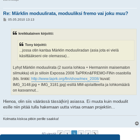
Re: Märklin moduulirata, moduuliksi fremo vai joku muu?
V
05.05.2010 13:13
i
e
s
kreikkalainen kirjoitti:
t
i
Tony kirjoitti:
...jossa otin kantaa Märklin moduuliradan (asia jota ei vielä
käsittääkseni ole olemassa)...
Lyhyt Märklin moduulirata (2 suoria lohkoa + Hermannin maisematon
silmukka) oli jo silloin Expossa 2008 TaPRKn&FREMO-FINn osastolla
(kts. linkki:
http://www.taprk.org/fin/show/mex_2008/
kuvat:
IMG_3148.jpg + IMG_3181.jpg) esillä MM-ajolaitteella ja lohkomäärä
on kasvannut...
Hienoa, olin siis väärässä tässä(kin) asiassa. Ei muuta kuin moduulit
esille niin pitää tulla hakemaan uutta virtaa omaan projektiin...
Kolmatta kiskoa pitkin perille saakka!
1
2
3
4
Edellinen
Seuraava
60 viestiä