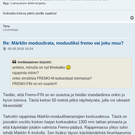
Syy:
Lainauksen linkki korjattu.
Kolmatta kiskoa pitkin perille saakka!
Tony
Lämmittäjä
Re: Märklin moduulirata, moduuliksi fremo vai joku muu?
V
05.05.2010 10:24
i
e
s
kreikkalainen kirjoitti:
t
i
anteksi, minulla on nyt filmikatko
rajapinta mihin?
onko virrallisia FREMO-M-katsastajat olemassa?
FREMO-FIN on eri osasto!!!
Tiedän, että Fremo-FIN on eri osastoa ja heidän standardinsa onkin jo
hyvin toimiva. Tästä kertoo 50 metriä pitkä näyttelyrata, jolla voi oikeasti
liikennöidä!
Tarkoitin rajapintaa Märklin-moduuliharrastajien keskuudessa. Tästä on
jossakin sovittu kiskon harjan korkeudeksi 1300 mm lattian pinnasta ja
että käytetään jotakin valmista Fremo-päätyä. Rajapinnassa ylitys tulisi
tehdä Märklin K-kiskolla. Sen lisäksi täysin käsittämätöntä liirumlaarumia