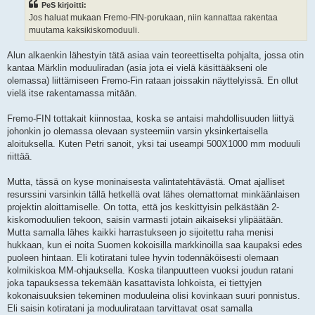
PeS kirjoitti:
Jos haluat mukaan Fremo-FIN-porukaan, niin kannattaa rakentaa
muutama kaksikiskomoduuli.
Alun alkaenkin lähestyin tätä asiaa vain teoreettiselta pohjalta, jossa otin
kantaa Märklin moduuliradan (asia jota ei vielä käsittääkseni ole
olemassa) liittämiseen Fremo-Fin rataan joissakin näyttelyissä. En ollut
vielä itse rakentamassa mitään.
Fremo-FIN tottakait kiinnostaa, koska se antaisi mahdollisuuden liittyä
johonkin jo olemassa olevaan systeemiin varsin yksinkertaisella
aloituksella. Kuten Petri sanoit, yksi tai useampi 500X1000 mm moduuli
riittää.
Mutta, tässä on kyse moninaisesta valintatehtävästä. Omat ajalliset
resurssini varsinkin tällä hetkellä ovat lähes olemattomat minkäänlaisen
projektin aloittamiselle. On totta, että jos keskittyisin pelkästään 2-
kiskomoduulien tekoon, saisin varmasti jotain aikaiseksi ylipäätään.
Mutta samalla lähes kaikki harrastukseen jo sijoitettu raha menisi
hukkaan, kun ei noita Suomen kokoisilla markkinoilla saa kaupaksi edes
puoleen hintaan. Eli kotiratani tulee hyvin todennäköisesti olemaan
kolmikiskoa MM-ohjauksella. Koska tilanpuutteen vuoksi joudun ratani
joka tapauksessa tekemään kasattavista lohkoista, ei tiettyjen
kokonaisuuksien tekeminen moduuleina olisi kovinkaan suuri ponnistus.
Eli saisin kotiratani ja moduulirataan tarvittavat osat samalla