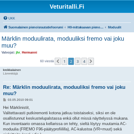
Veturitalli.Fi
UKK
Suomalainen pienoisrautatiefoorumi
H0-mittakaavan pienoisrautatiet
Moduulit
Märklin moduulirata, moduuliksi fremo vai joku
muu?
Valvojat:
jhr
,
Hermanni
1
2
3
4
Edellinen
Seuraava
60 viestiä
kreikkalainen
Lämmittäjä
Re: Märklin moduulirata, moduuliksi fremo vai joku
muu?
V
03.05.2010 09:01
i
e
Hei Märklinistit,
s
Valitettavasti putkiremonti kotona jatkuu toistaiseksi, siksi en ole
t
i
osallistunnut keskustelupalstassa enkä ollut missä näyttelyssä mukana.
Kun inventaario omassa kellarissa on tehty, sieltä löytyy muutamia AC-
moduulia (FREMO F96-päätyprofiililla), AC-kalustoa (VR+muut) sekä