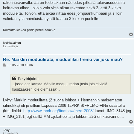
rakennusvaivalla. Ja en todellakaan näe edes pitkällä tulevaisuudessa
koittavan aikaa, jolloin voin yhtä aikaa rakentaa sekä 2- että 3-kisko
moduuleita. Toivon, että aikaa riittää edes jompaankumpaan ja silloin
valintani yllämainituista syistä kaatuu 3-kiskon puolelle.
Kolmatta kiskoa pitkin perille saakka!
kreikkalainen
Lämmittäjä
Re: Märklin moduulirata, moduuliksi fremo vai joku muu?
V
05.05.2010 13:06
i
e
s
Tony kirjoitti:
t
i
...jossa otin kantaa Märklin moduuliradan (asia jota ei vielä
käsittääkseni ole olemassa)...
Lyhyt Märklin moduulirata (2 suoria lohkoa + Hermannin maisematon
silmukka) oli jo silloin Expossa 2008 TaPRKn&FREMO-FINn osastolla
(kts. linkki:
http://www.taprk.org/fin/show/mex_2008/
kuvat: IMG_3148.jpg
+ IMG_3181.jpg) esillä MM-ajolaitteella ja lohkomäärä on kasvannut...
Tony
Lämmittäjä