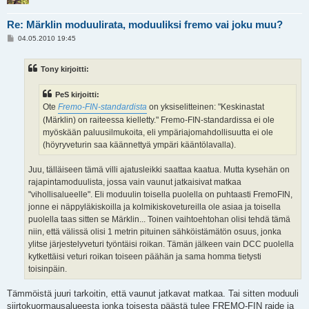
Re: Märklin moduulirata, moduuliksi fremo vai joku muu?
V
04.05.2010 19:45
i
e
s
Tony kirjoitti:
t
i
PeS kirjoitti:
Ote
Fremo-FIN-standardista
on yksiselitteinen: "Keskinastat
(Märklin) on raiteessa kielletty." Fremo-FIN-standardissa ei ole
myöskään paluusilmukoita, eli ympäriajomahdollisuutta ei ole
(höyryveturin saa käännettyä ympäri kääntölavalla).
Juu, tälläiseen tämä villi ajatusleikki saattaa kaatua. Mutta kysehän on
rajapintamoduulista, jossa vain vaunut jatkaisivat matkaa
"vihollisalueelle". Eli moduulin toisella puolella on puhtaasti FremoFIN,
jonne ei näppyläkiskoilla ja kolmikiskovetureilla ole asiaa ja toisella
puolella taas sitten se Märklin... Toinen vaihtoehtohan olisi tehdä tämä
niin, että välissä olisi 1 metrin pituinen sähköistämätön osuus, jonka
ylitse järjestelyveturi työntäisi roikan. Tämän jälkeen vain DCC puolella
kytkettäisi veturi roikan toiseen päähän ja sama homma tietysti
toisinpäin.
Tämmöistä juuri tarkoitin, että vaunut jatkavat matkaa. Tai sitten moduuli
siirtokuormausalueesta jonka toisesta päästä tulee FREMO-FIN raide ja