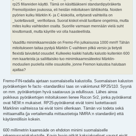
rp25 fillareiden käyttö. Tämä on käsittääkseni standardipyöräkerta
Fremoilijoiden joukossa, eli heidän mitoituksen lähtökohta. Noiden
pyörien kulku Märklin K- ja C-kiskoilla, erityisesti vaihteilla on
_luotettavasti_ verifioitava. Suorat kiskot eivät tuottane ongelmia, mutta
mites kulku vaihteiden osalta. Suorille varmaan mennään vielä suht
kivuttomasti, mutta käyrille voi olla haasteellista.
Vaadittu minimikaarresäde on Fremo-Fin julkaisussa 1000 mm!!! Tähän
mitoitukseen taitaa pystyä Märklin C-vaihteen pitkä versio ja tietysti
flexistä taivutetut osuudet. Kulkeeko kaikki haluttu kalusto kuitenkin 600
mm kaarteista ja sallittaisiko tuo minimikaarresäteeksi Märklin-
moduulien puolella niille osuuksille, jonne Fremon kalustoa halutaan
ajattaa?
Fremo-FIN-radalla ajetaan suomalaisella kalustolla. Suomalaisen kaluston
pyöräkertojen fe facto -standardiksi taas on vakiintunut RP25/110. Syynä
on mm. pyöräkertojen hyvä saatavuus ja edullisuus. Lähes ainoa
poikkeus pyöräkertojen mitoitukseen lienee Rocon Sr2, jonka pyöräkerrat
ovat NEM:n mukaiset. RP25-pyöräkerrat eivät toimi luotettavasti
Märklinin vaihteissa tai eivät toimi ollenkaan. Tämän voi todeta sekä
mittaamallla (ja vertailemalla mittaustietoja NMRA:n standardiin) että
käytännöllisin kokein.
600 millimetrin kaarresäde on ehdoton minimi suomalaiselle
rakennussarjakalustolle. Kovin hyvin pitkät kaksiakseliset vaunut eivät