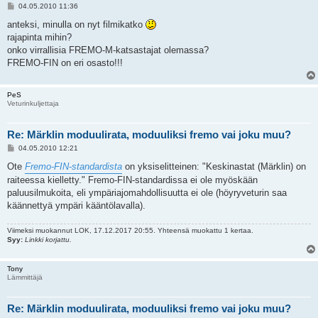
V
04.05.2010 11:36
i
e
anteksi, minulla on nyt filmikatko
s
rajapinta mihin?
t
i
onko virrallisia FREMO-M-katsastajat olemassa?
FREMO-FIN on eri osasto!!!
PeS
Veturinkuljettaja
Re: Märklin moduulirata, moduuliksi fremo vai joku muu?
V
04.05.2010 12:21
i
e
Ote
Fremo-FIN-standardista
on yksiselitteinen: "Keskinastat (Märklin) on
s
raiteessa kielletty." Fremo-FIN-standardissa ei ole myöskään
t
i
paluusilmukoita, eli ympäriajomahdollisuutta ei ole (höyryveturin saa
käännettyä ympäri kääntölavalla).
Viimeksi muokannut
LOK
, 17.12.2017 20:55. Yhteensä muokattu 1 kertaa.
Syy:
Linkki korjattu.
Tony
Lämmittäjä
Re: Märklin moduulirata, moduuliksi fremo vai joku muu?