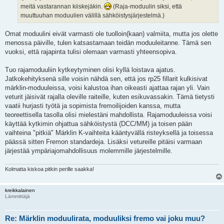
meitä vastarannan kiiskejäkin.
(Raja-moduulin siksi, että
muuttuuhan moduulien välillä sähköistysjärjestelmä.)
Omat moduulini eivät varmasti ole tuolloin(kaan) valmiita, mutta jos olette
menossa päiville, tulen katsastamaan teidän moduuleitanne. Tämä sen
vuoksi, että rajapinta tulisi olemaan varmasti yhteensopiva.
Tuo rajamoduuliin kytkeytyminen olisi kyllä loistava ajatus.
Jatkokehityksenä sille voisin nähdä sen, että jos rp25 fillarit kulkisivat
märklin-moduuleissa, voisi kalustoa ihan oikeasti ajattaa rajan yli. Vain
veturit jäisivät rajalla oleville raiteille, kuten esikuvassakin. Tämä tietysti
vaatii hurjasti työtä ja sopimista fremoilijoiden kanssa, mutta
teoreettisella tasolla olisi mielestäni mahdollista. Rajamoduuleissa voisi
käyttää kytkimin ohjattua sähköistystä (DCC/MM) ja toisen pään
vaihteina "pitkiä" Märklin K-vaihteita kääntyvällä risteyksellä ja toisessa
päässä sitten Fremon standardeja. Lisäksi vetureille pitäisi varmaan
järjestää ympäriajomahdollisuus molemmille järjestelmille.
Kolmatta kiskoa pitkin perille saakka!
kreikkalainen
Lämmittäjä
Re: Märklin moduulirata, moduuliksi fremo vai joku muu?