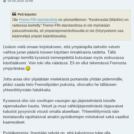
V
05.05.2010 10:09
i
e
s
PeS kirjoitti:
t
i
Ote
Fremo-FIN-standardista
on yksiselitteinen: "Keskinastat (Märklin) on
raiteessa kielletty." Fremo-FIN-standardissa ei ole myöskään
paluusilmukoita, eli ympäriajomahdollisuutta ei ole (höyryveturin saa
käännettyä ympäri kääntölavalla).
Lisäisin vielä omaan kirjoitukseen, että ympäriajolla tarkoitin veturin
vaihtoa junan päästä toiseen käyttäen rinnakkaista raidetta. Tällä
ympäriajo termillä kyseistä toimenpidettä kutsutaan myös esikuvassa
käsittääkseni. Voin toki olla väärässä. Eli en ollut tekemässä Fremosta
ympyrärataa
Jotta asiaa olisi ylipäätään mielekästä puntaroida yhtään pidemmälle,
pitäisi saada tieto Fremoilijoiden joukosta, olisivatko he tälläiseen
yhteenliittymään halukkaita.
Kyseessä olisi siis sovittujen vaunujen ajo järjestelmästä toiselle
rajamoduulien kautta. Veturit ja muut sähköjärjestelmästä riippuvaiset
kalustot pysyisivät visusti omalla alueellaan. Yhteenliittymistä näin
teoriatasolla rajoittaisivat ainakin pyöräkertojen mitoitukset sekä vaaditut
kaarresäteet.
Pyöräkerroista: Itsestään selvää on, että kalustossa tulee olla