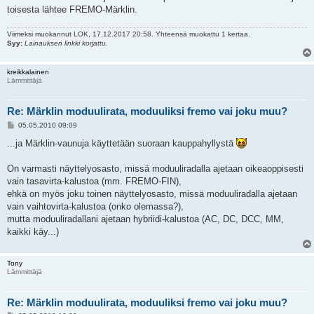
toisesta lähtee FREMO-Märklin.
Viimeksi muokannut
LOK
, 17.12.2017 20:58. Yhteensä muokattu 1 kertaa.
Syy:
Lainauksen linkki korjattu.
kreikkalainen
Lämmittäjä
Re: Märklin moduulirata, moduuliksi fremo vai joku muu?
V
05.05.2010 09:09
i
e
...ja Märklin-vaunuja käyttetään suoraan kauppahyllystä
s
t
i
On varmasti näyttelyosasto, missä moduuliradalla ajetaan oikeaoppisesti
vain tasavirta-kalustoa (mm. FREMO-FIN),
ehkä on myös joku toinen näyttelyosasto, missä moduuliradalla ajetaan
vain vaihtovirta-kalustoa (onko olemassa?),
mutta moduuliradallani ajetaan hybriidi-kalustoa (AC, DC, DCC, MM,
kaikki käy...)
Tony
Lämmittäjä
Re: Märklin moduulirata, moduuliksi fremo vai joku muu?