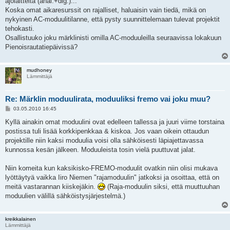
ajolaitteita (anal.+dig.)...
Koska omat aikaresurssit on rajalliset, haluaisin vain tiedä, mikä on
nykyinen AC-moduulitilanne, että pysty suunnittelemaan tulevat projektit
tehokasti.
Osallistuuko joku märklinisti omilla AC-moduuleilla seuraavissa lokakuun
Pienoisrautatiepäivissä?
mudhoney
Lämmittäjä
Re: Märklin moduulirata, moduuliksi fremo vai joku muu?
V
03.05.2010 16:45
i
e
Kyllä ainakin omat moduulini ovat edelleen tallessa ja juuri viime torstaina
s
postissa tuli lisää korkkipenkkaa & kiskoa. Jos vaan oikein ottaudun
t
i
projektille niin kaksi moduulia voisi olla sähköisesti läpiajettavassa
kunnossa kesän jälkeen. Moduuleista tosin vielä puuttuvat jalat.
Niin komeita kun kaksikisko-FREMO-moduulit ovatkin niin olisi mukava
lyöttäytyä vaikka Iiro Niemen "rajamoduulin" jatkoksi ja osoittaa, että on
meitä vastarannan kiiskejäkin.
(Raja-moduulin siksi, että muuttuuhan
moduulien välillä sähköistysjärjestelmä.)
kreikkalainen
Lämmittäjä