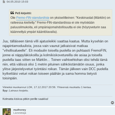
V
04.05.2010 15:03
i
e
s
PeS kirjoitti:
t
i
Ote
Fremo-FIN-standardista
on yksiselitteinen: "Keskinastat (Märklin) on
raiteessa kielletty." Fremo-FIN-standardissa ei ole myöskään
paluusilmukoita, eli ympäriajomahdollisuutta ei ole (höyryveturin saa
käännettyä ympäri kääntölavalla).
Juu, tälläiseen tämä villi ajatusleikki saattaa kaatua. Mutta kysehän on
rajapintamoduulista, jossa vain vaunut jatkaisivat matkaa
"vihollisalueelle". Eli moduulin toisella puolella on puhtaasti FremoFIN,
jonne ei näppyläkiskoilla ja kolmikiskovetureilla ole asiaa ja toisella
puolella taas sitten se Märklin... Toinen vaihtoehtohan olisi tehdä tämä
niin, että välissä olisi 1 metrin pituinen sähköistämätön osuus, jonka
ylitse järjestelyveturi työntäisi roikan. Tämän jälkeen vain DCC puolella
kytkettäisi veturi roikan toiseen päähän ja sama homma tietysti
toisinpäin.
Viimeksi muokannut
LOK
, 17.12.2017 20:56. Yhteensä muokattu 1 kertaa.
Syy:
Lainaus korjattu.
Kolmatta kiskoa pitkin perille saakka!
mudhoney
Lämmittäjä