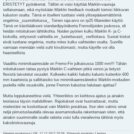
ERISTETYT pyöräkerrat. Tällöin ei voisi käyttää Märklin-vaunuja
sellaisenaan, eikä myöskään Märklin feedback moduulit toimisi liikkuvan
kaluston osalta. Tämä ei itselleni tuottaisi vielä ylitsepääsemättömiä
ongelmia _suunnittelussa_. Toinen raja-arvo on rp25 fillareiden käyttö.
Tämä on käsittääkseni standardipyöräkerta Fremoilijoiden joukossa, eli
heidän mitoituksen lähtökohta. Noiden pyörien kulku Märklin K- ja C-
kiskoilla, erityisesti vaihteilla on _luotettavasti_ verifioitava. Suorat kiskot
eivät tuottane ongelmia, mutta mites kulku vaihteiden osalta. Suorille
varmaan mennään vielä suht kivuttomasti, mutta käyrille voi olla
haasteellista.
Vaadittu minimikaarresäde on Fremo-Fin julkaisussa 1000 mm!!! Tähän
mitoitukseen taitaa pystyä Märklin C-vaihteen pitkä versio ja tietysti
flexistä taivutetut osuudet. Kulkeeko kaikki haluttu kalusto kuitenkin 600
mm kaarteista ja sallittaisiko tuo minimikaarresäteeksi Märklin-moduulien
puolella niille osuuksille, jonne Fremon kalustoa halutaan ajattaa?
Mutta loppukaneettina vielä. Yhteenliitos on kiehtova ajatus ja ainakin
teoriassa täysin mahdollinen. Rajoitukset ovat huomattavat, mutta
mielestäni ne koskettavat vain Märklin porukkaa. Itse olen valmis omat
neljä piirrustuslaudalla olevaa asemamoduulia rakentamaan siten, että
ainakin suurimmalle osalle raiteita voisi tulla vierailevina tähtinä myös
kaksikiskovaunuja.
Viimeksi muokannut
LOK
, 17.12.2017 20:59. Yhteensä muokattu 1 kertaa.