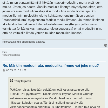
siitä, miten banaaniliittimillä liitytään naapurimoduuliin, mutta eipä juuri
muuta. Joten jos saatte Märklin moduulit liitettyä näyttelyssä siten, että
junan voi ajaa moduuliomistaja A:n moduulilta moduuliomistaja B:n
moduulille, niin mielestäni olette kehittäneet ensimmäisen version
"standardoidusta" rajapinnasta Märklin-moduulirataan. Ja tämän liitoksen
yksityiskohtia haluaisin tulla tarkastelemaan näyttelyyn, jotta osaisin
valmistaa (ehkä joskus hamassa tulevaisuudessa) omat moduulini niin,
että ne voitaisiin liittää yhteen muiden moduulien kanssa.
Kolmatta kiskoa pitkin perille saakka!
PeS
Veturinkuljettaja
Re: Märklin moduulirata, moduuliksi fremo vai joku muu?
V
05.05.2010 11:07
i
e
s
Tony kirjoitti:
t
i
[
Pyöräkerroista: Itsestään selvää on, että kalustossa tulee olla
ERISTETYT pyöräkerrat. Tällöin ei voisi käyttää Märklin-vaunuja
sellaisenaan, eikä myöskään Märklin feedback moduulit toimisi
liikkuvan kaluston osalta. Tämä ei itselleni tuottaisi vielä
ylitsepääsemättömiä ongelmia _suunnittelussa_. Toinen raja-arvo on