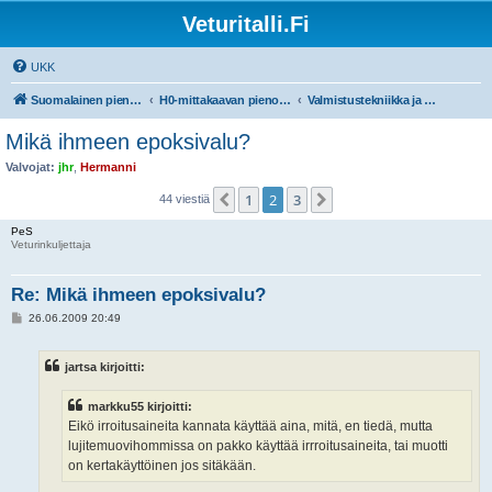
Veturitalli.Fi
UKK
Suomalainen pienoisrautatiefoorumi
H0-mittakaavan pienoisrautatiet
Valmistustekniikka ja työvälineet
Mikä ihmeen epoksivalu?
Valvojat:
jhr
,
Hermanni
1
2
3
Edellinen
Seuraava
44 viestiä
PeS
Veturinkuljettaja
Re: Mikä ihmeen epoksivalu?
V
26.06.2009 20:49
i
e
s
jartsa kirjoitti:
t
i
markku55 kirjoitti:
Eikö irroitusaineita kannata käyttää aina, mitä, en tiedä, mutta
lujitemuovihommissa on pakko käyttää irrroitusaineita, tai muotti
on kertakäyttöinen jos sitäkään.