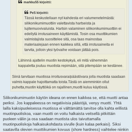
markku55 kirjoitti:
PeS kirjoitti:
Tässä keskustellaan nyt kahdesta eri valumenetelmästä:
silikonikumimuottiin valettavista hartseista ja
lujitemuovivaluista. Hartsin valaminen silikonikumimuottiin ei
edellytä irrotusaineen käyttämistä. Tosin osa muottikumien
valmistajista suosittelee sitä, osa taas mainostaa
materiaalejaan ennen kaikkea sillä, että irrotusaineita ei
tarvita, jolloin yksi työvaihe voidaan jättää pois.
Lähinnä ajattelin muotin kestokykyä, eli mitä vähemmän
kappaletta joutuu muotista repimään, sitä pitempään se kestänee.
Siinä tarvitaan muotissa irroitusvara/päästövara jolla muotista saadaan
valmis kappale hajoittamatta toista.Tästä on aiemminkin ollut
puhetta,muotin käyttöikä on rajallinen,muotti kuluu käytössä.
Silikonikumimuotin käytön ideana on ennen kaikkea se, että muotti antaa
periksi. Jos kappaleessa on negatiivisia päästöjä, venyy muotti. Yhtä
lailla kaksipuoleisessa muotissa ei välttämättä tarvitse olla kahta erillistä
muotinpuoliskoa, vaan muotti on voitu halkaista veitsellä pitkittäin
puoleen väliin ja osa saadaan muotista ulos taivuttamalla
muotinpuoliskoja halkaisukohdasta sivulle (kuin kalaa perkaisi). Siksi
saatavilla olevien muottikumien kovuus (shore hardness) vaihtelee niinkin