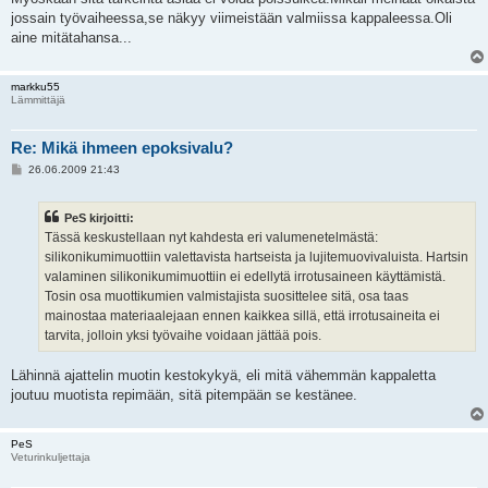
s
jossain työvaiheessa,se näkyy viimeistään valmiissa kappaleessa.Oli
t
i
aine mitätahansa...
markku55
Lämmittäjä
Re: Mikä ihmeen epoksivalu?
V
26.06.2009 21:43
i
e
s
PeS kirjoitti:
t
i
Tässä keskustellaan nyt kahdesta eri valumenetelmästä:
silikonikumimuottiin valettavista hartseista ja lujitemuovivaluista. Hartsin
valaminen silikonikumimuottiin ei edellytä irrotusaineen käyttämistä.
Tosin osa muottikumien valmistajista suosittelee sitä, osa taas
mainostaa materiaalejaan ennen kaikkea sillä, että irrotusaineita ei
tarvita, jolloin yksi työvaihe voidaan jättää pois.
Lähinnä ajattelin muotin kestokykyä, eli mitä vähemmän kappaletta
joutuu muotista repimään, sitä pitempään se kestänee.
PeS
Veturinkuljettaja