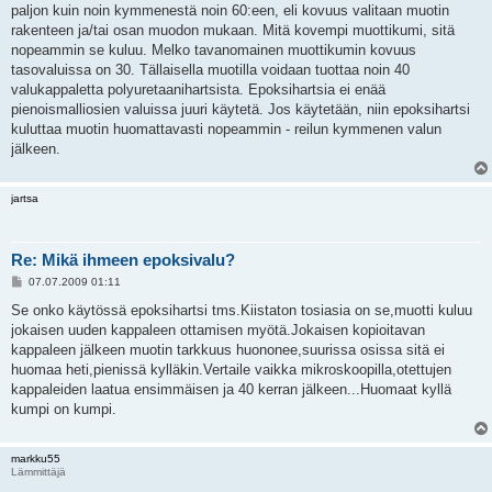
paljon kuin noin kymmenestä noin 60:een, eli kovuus valitaan muotin
rakenteen ja/tai osan muodon mukaan. Mitä kovempi muottikumi, sitä
nopeammin se kuluu. Melko tavanomainen muottikumin kovuus
tasovaluissa on 30. Tällaisella muotilla voidaan tuottaa noin 40
valukappaletta polyuretaanihartsista. Epoksihartsia ei enää
pienoismalliosien valuissa juuri käytetä. Jos käytetään, niin epoksihartsi
kuluttaa muotin huomattavasti nopeammin - reilun kymmenen valun
jälkeen.
jartsa
Re: Mikä ihmeen epoksivalu?
V
07.07.2009 01:11
i
e
Se onko käytössä epoksihartsi tms.Kiistaton tosiasia on se,muotti kuluu
s
jokaisen uuden kappaleen ottamisen myötä.Jokaisen kopioitavan
t
i
kappaleen jälkeen muotin tarkkuus huononee,suurissa osissa sitä ei
huomaa heti,pienissä kylläkin.Vertaile vaikka mikroskoopilla,otettujen
kappaleiden laatua ensimmäisen ja 40 kerran jälkeen...Huomaat kyllä
kumpi on kumpi.
markku55
Lämmittäjä