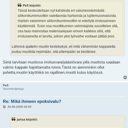
PeS kirjoitti:
Tässä keskustellaan nyt kahdesta eri valumenetelmästä:
silikonikumimuottiin valettavista hartseista ja lujitemuovivaluista.
Hartsin valaminen silikonikumimuottiin ei edellytä irrotusaineen
käyttämistä. Tosin osa muottikumien valmistajista suosittelee sitä,
osa taas mainostaa materiaalejaan ennen kaikkea sillä, että
irrotusaineita ei tarvita, jolloin yksi työvaihe voidaan jättää pois.
Lähinnä ajattelin muotin kestokykyä, eli mitä vähemmän kappaletta
joutuu muotista repimään, sitä pitempään se kestänee.
Siinä tarvitaan muotissa irroitusvara/päästövara jolla muotista saadaan
valmis kappale hajoittamatta toista.Tästä on aiemminkin ollut
puhetta,muotin käyttöikä on rajallinen,muotti kuluu käytössä.
PeS
Veturinkuljettaja
Re: Mikä ihmeen epoksivalu?
V
30.06.2009 09:55
i
e
s
jartsa kirjoitti:
t
i