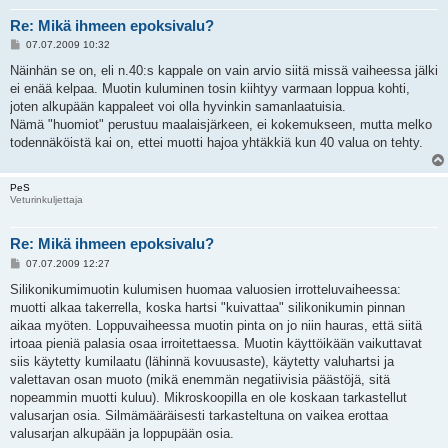
Re: Mikä ihmeen epoksivalu?
V
07.07.2009 10:32
i
e
Näinhän se on, eli n.40:s kappale on vain arvio siitä missä vaiheessa jälki
s
ei enää kelpaa. Muotin kuluminen tosin kiihtyy varmaan loppua kohti,
t
i
joten alkupään kappaleet voi olla hyvinkin samanlaatuisia.
Nämä "huomiot" perustuu maalaisjärkeen, ei kokemukseen, mutta melko
todennäköistä kai on, ettei muotti hajoa yhtäkkiä kun 40 valua on tehty.
PeS
Veturinkuljettaja
Re: Mikä ihmeen epoksivalu?
V
07.07.2009 12:27
i
e
Silikonikumimuotin kulumisen huomaa valuosien irrotteluvaiheessa:
s
muotti alkaa takerrella, koska hartsi "kuivattaa" silikonikumin pinnan
t
i
aikaa myöten. Loppuvaiheessa muotin pinta on jo niin hauras, että siitä
irtoaa pieniä palasia osaa irroitettaessa. Muotin käyttöikään vaikuttavat
siis käytetty kumilaatu (lähinnä kovuusaste), käytetty valuhartsi ja
valettavan osan muoto (mikä enemmän negatiivisia päästöjä, sitä
nopeammin muotti kuluu). Mikroskoopilla en ole koskaan tarkastellut
valusarjan osia. Silmämääräisesti tarkasteltuna on vaikea erottaa
valusarjan alkupään ja loppupään osia.