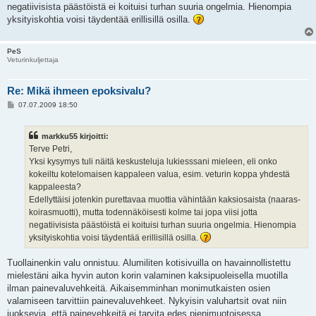
negatiivisista päästöistä ei koituisi turhan suuria ongelmia. Hienompia
yksityiskohtia voisi täydentää erillisillä osilla.
PeS
Veturinkuljettaja
Re: Mikä ihmeen epoksivalu?
V
07.07.2009 18:50
i
e
s
markku55 kirjoitti:
t
i
Terve Petri,
Yksi kysymys tuli näitä keskusteluja lukiesssani mieleen, eli onko
kokeiltu kotelomaisen kappaleen valua, esim. veturin koppa yhdestä
kappaleesta?
Edellyttäisi jotenkin purettavaa muottia vähintään kaksiosaista (naaras-
koirasmuotti), mutta todennäköisesti kolme tai jopa viisi jotta
negatiivisista päästöistä ei koituisi turhan suuria ongelmia. Hienompia
yksityiskohtia voisi täydentää erillisillä osilla.
Tuollainenkin valu onnistuu. Alumiliten kotisivuilla on havainnollistettu
mielestäni aika hyvin auton korin valaminen kaksipuoleisella muotilla
ilman painevaluvehkeitä. Aikaisemminhan monimutkaisten osien
valamiseen tarvittiin painevaluvehkeet. Nykyisin valuhartsit ovat niin
juoksevia, että painevehkeitä ei tarvita edes pienimuotoisessa