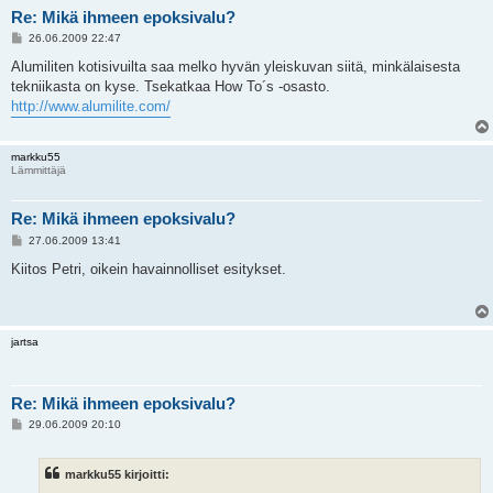
Re: Mikä ihmeen epoksivalu?
V
26.06.2009 22:47
i
e
Alumiliten kotisivuilta saa melko hyvän yleiskuvan siitä, minkälaisesta
s
tekniikasta on kyse. Tsekatkaa How To´s -osasto.
t
i
http://www.alumilite.com/
markku55
Lämmittäjä
Re: Mikä ihmeen epoksivalu?
V
27.06.2009 13:41
i
e
Kiitos Petri, oikein havainnolliset esitykset.
s
t
i
jartsa
Re: Mikä ihmeen epoksivalu?
V
29.06.2009 20:10
i
e
s
markku55 kirjoitti:
t
i