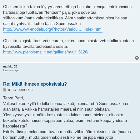
Oheisen linkin takaa löytyy arvostettu ja helkutin hienoja lentokoneiden
hartsisarjoja tuottavan "tehtaan" paja, joka soveltaa
silikonikumi/hartsivalu-tekniikkaa. Aika vaatimattomissa olosuheissa
sarjat syntyvät - kuten täällä Suomessakin
http://www.wwi-models.org/Photos/Variou ... index.html
Oheista blogista taas voi seurata, miten suomalaista veturitallia kootaan
kyseisellä tavalla tuotetuista osista.
http://www.pienoismallit.net/galleria/malli_6126/
markku55
Lämmittäjä
Re: Mikä ihmeen epoksivalu?
V
07.07.2009 15:29
i
e
Terve Petri,
s
Veljesi tekee kyllä todella hienoa jälkeä, hienoa, että Suomessakin on
t
i
alan taitajia vaikka harrastajien määrä ei niin suuri olekaan.
Yksi kysymys tuli näitä keskusteluja lukiesssani mieleen, eli onko
kokeiltu kotelomaisen kappaleen valua, esim. veturin koppa yhdestä
kappaleesta?
Edellyttäisi jotenkin purettavaa muottia vähintään kaksiosaista (naaras-
koirasmuotti), mutta todennäköisesti kolme tai jopa viisi jotta