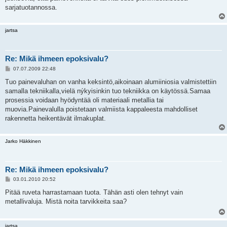
sarjatuotannossa.
jartsa
Re: Mikä ihmeen epoksivalu?
V
07.07.2009 22:48
i
e
Tuo painevaluhan on vanha keksintö,aikoinaan alumiiniosia valmistettiin
s
samalla tekniikalla,vielä nýkyisinkin tuo tekniikka on käytössä.Samaa
t
i
prosessia voidaan hyödyntää oli materiaali metallia tai
muovia.Painevalulla poistetaan valmiista kappaleesta mahdolliset
rakennetta heikentävät ilmakuplat.
Jarko Häkkinen
Re: Mikä ihmeen epoksivalu?
V
03.01.2010 20:52
i
e
Pitää ruveta harrastamaan tuota. Tähän asti olen tehnyt vain
s
metallivaluja. Mistä noita tarvikkeita saa?
t
i
jartsa