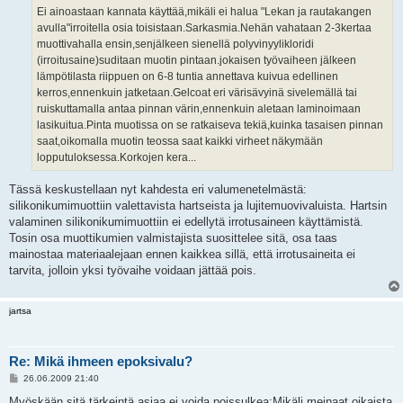
Ei ainoastaan kannata käyttää,mikäli ei halua "Lekan ja rautakangen
avulla"irroitella osia toisistaan.Sarkasmia.Nehän vahataan 2-3kertaa
muottivahalla ensin,senjälkeen sienellä polyvinyylikloridi
(irroitusaine)suditaan muotin pintaan.jokaisen työvaiheen jälkeen
lämpötilasta riippuen on 6-8 tuntia annettava kuivua edellinen
kerros,ennenkuin jatketaan.Gelcoat eri värisävyinä sivelemällä tai
ruiskuttamalla antaa pinnan värin,ennenkuin aletaan laminoimaan
lasikuitua.Pinta muotissa on se ratkaiseva tekiä,kuinka tasaisen pinnan
saat,oikomalla muotin teossa saat kaikki virheet näkymään
lopputuloksessa.Korkojen kera...
Tässä keskustellaan nyt kahdesta eri valumenetelmästä:
silikonikumimuottiin valettavista hartseista ja lujitemuovivaluista. Hartsin
valaminen silikonikumimuottiin ei edellytä irrotusaineen käyttämistä.
Tosin osa muottikumien valmistajista suosittelee sitä, osa taas
mainostaa materiaalejaan ennen kaikkea sillä, että irrotusaineita ei
tarvita, jolloin yksi työvaihe voidaan jättää pois.
jartsa
Re: Mikä ihmeen epoksivalu?
V
26.06.2009 21:40
i
e
Myöskään sitä tärkeintä asiaa ei voida poissulkea:Mikäli meinaat oikaista