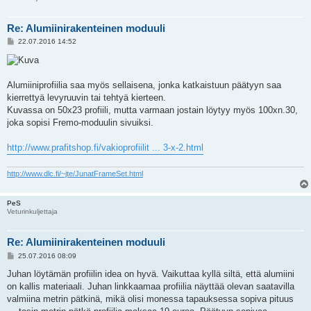
Re: Alumiinirakenteinen moduuli
V
22.07.2016 14:52
i
e
s
t
i
Alumiiniprofiilia saa myös sellaisena, jonka katkaistuun päätyyn saa
kierrettyä levyruuvin tai tehtyä kierteen.
Kuvassa on 50x23 profiili, mutta varmaan jostain löytyy myös 100xn.30,
joka sopisi Fremo-moduulin sivuiksi.
http://www.prafitshop.fi/vakioprofiilit ... 3-x-2.html
http://www.dlc.fi/~jte/JunatFrameSet.html
PeS
Veturinkuljettaja
Re: Alumiinirakenteinen moduuli
V
25.07.2016 08:09
i
e
Juhan löytämän profiilin idea on hyvä. Vaikuttaa kyllä siltä, että alumiini
s
on kallis materiaali. Juhan linkkaamaa profiilia näyttää olevan saatavilla
t
i
valmiina metrin pätkinä, mikä olisi monessa tapauksessa sopiva pituus