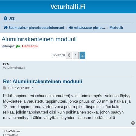
Veturitalli.Fi
UKK
Suomalainen pienoisrautatiefoorumi
H0-mittakaavan pienoisrautatiet
Moduulit
Alumiinirakenteinen moduuli
Valvojat:
jhr
,
Hermanni
1
2
Edellinen
18 viestiä
PeS
Veturinkuljettaja
Re: Alumiinirakenteinen moduuli
V
19.07.2016 09:35
i
e
Pitkä tappimutteri (=huonekalumutteri) voisi toimia myös. Vakiona löytyy
s
M8-kierteellä varustettu tappimutteri, jonka pituus on 50 mm ja halkaisija
t
i
12 mm. Tappimutteria varten voisi porata pitkittäisprofiilin läpi kaksi
reikää, jolloin tappimutteri olisi kuin poikittainen sokka, johon päädyn
ruuvi kiinnittyy. Tällöin vältyttäisiin yhden lisäosan teettämiseltä.
JuhaTelimaa
Lämmittäjä