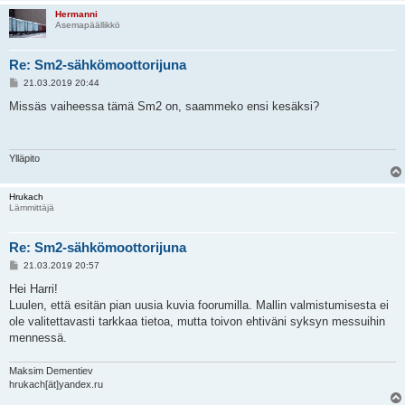
Hermanni
Asemapäällikkö
Re: Sm2-sähkömoottorijuna
V
21.03.2019 20:44
i
e
Missäs vaiheessa tämä Sm2 on, saammeko ensi kesäksi?
s
t
i
Ylläpito
Hrukach
Lämmittäjä
Re: Sm2-sähkömoottorijuna
V
21.03.2019 20:57
i
e
Hei Harri!
s
Luulen, että esitän pian uusia kuvia foorumilla. Mallin valmistumisesta ei
t
i
ole valitettavasti tarkkaa tietoa, mutta toivon ehtiväni syksyn messuihin
mennessä.
Maksim Dementiev
hrukach[ät]yandex.ru