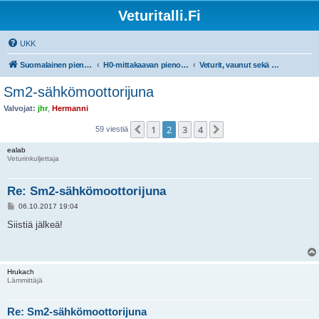
Veturitalli.Fi
UKK
Suomalainen pienoisrautatiefoorumi
H0-mittakaavan pienoisrautatiet
Veturit, vaunut sekä muu liikkuva kalusto
Sm2-sähkömoottorijuna
Valvojat:
jhr
,
Hermanni
1
2
3
4
Edellinen
Seuraava
59 viestiä
ealab
Veturinkuljettaja
Re: Sm2-sähkömoottorijuna
V
06.10.2017 19:04
i
e
Siistiä jälkeä!
s
t
i
Hrukach
Lämmittäjä
Re: Sm2-sähkömoottorijuna