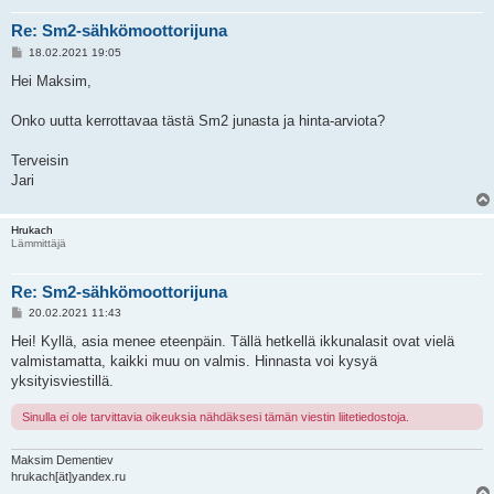
Re: Sm2-sähkömoottorijuna
V
18.02.2021 19:05
i
e
Hei Maksim,
s
t
i
Onko uutta kerrottavaa tästä Sm2 junasta ja hinta-arviota?
Terveisin
Jari
Hrukach
Lämmittäjä
Re: Sm2-sähkömoottorijuna
V
20.02.2021 11:43
i
e
Hei! Kyllä, asia menee eteenpäin. Tällä hetkellä ikkunalasit ovat vielä
s
valmistamatta, kaikki muu on valmis. Hinnasta voi kysyä
t
i
yksityisviestillä.
Sinulla ei ole tarvittavia oikeuksia nähdäksesi tämän viestin liitetiedostoja.
Maksim Dementiev
hrukach[ät]yandex.ru