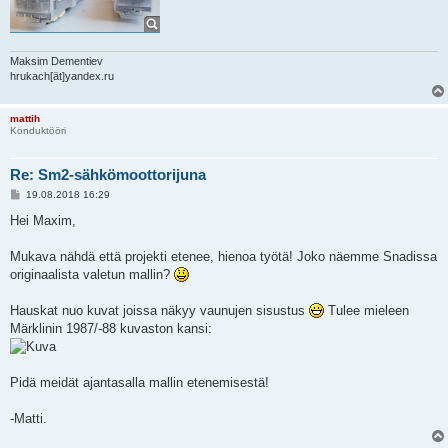
Maksim Dementiev
hrukach[ät]yandex.ru
mattih
Konduktööri
Re: Sm2-sähkömoottorijuna
V
19.08.2018 16:29
i
e
Hei Maxim,
s
t
i
Mukava nähdä että projekti etenee, hienoa työtä! Joko näemme Snadissa
originaalista valetun mallin?
Hauskat nuo kuvat joissa näkyy vaunujen sisustus
Tulee mieleen
Märklinin 1987/-88 kuvaston kansi:
Pidä meidät ajantasalla mallin etenemisestä!
-Matti.