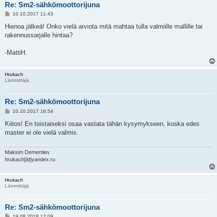
Re: Sm2-sähkömoottorijuna
V
10.10.2017 11:43
i
e
Hienoa jälkeä! Onko vielä arviota mitä mahtaa tulla valmiille mallille tai
s
rakennussarjalle hintaa?
t
i
-MattiH.
Hrukach
Lämmittäjä
Re: Sm2-sähkömoottorijuna
V
10.10.2017 16:54
i
e
Kiitos! En toistaiseksi osaa vastata tähän kysymykseen, koska edes
s
master ei ole vielä valmis.
t
i
Maksim Dementiev
hrukach[ät]yandex.ru
Hrukach
Lämmittäjä
Re: Sm2-sähkömoottorijuna
V
19.08.2018 12:09