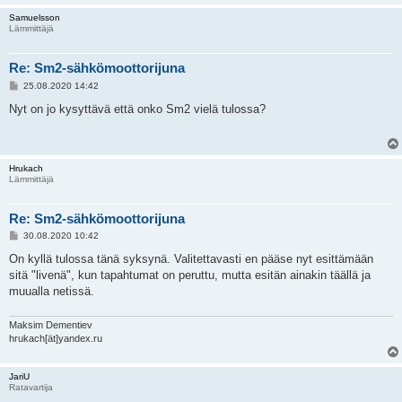
Samuelsson
Lämmittäjä
Re: Sm2-sähkömoottorijuna
V
25.08.2020 14:42
i
e
Nyt on jo kysyttävä että onko Sm2 vielä tulossa?
s
t
i
Hrukach
Lämmittäjä
Re: Sm2-sähkömoottorijuna
V
30.08.2020 10:42
i
e
On kyllä tulossa tänä syksynä. Valitettavasti en pääse nyt esittämään
s
sitä "livenä", kun tapahtumat on peruttu, mutta esitän ainakin täällä ja
t
i
muualla netissä.
Maksim Dementiev
hrukach[ät]yandex.ru
JariU
Ratavartija