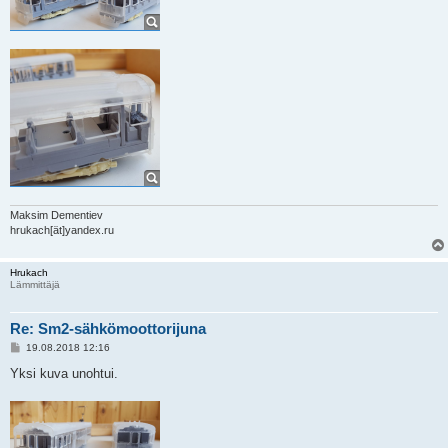
Maksim Dementiev
hrukach[ät]yandex.ru
Hrukach
Lämmittäjä
Re: Sm2-sähkömoottorijuna
V
19.08.2018 12:16
i
e
Yksi kuva unohtui.
s
t
i