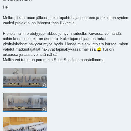
i
e
Hei!
s
t
i
Melko pitkän tauon jälkeen, joka tapahtui ajanpuutteen ja teknisten syiden
vuoksi projektini on lähtenyt taas liikkeelle.
Pienoismallin prototyyppi liikkuu jo hyvin raiteella. Kuvassa voi nähdä,
mihin korin osiin telit on asetettu. Kuljettajan ohjaamon tarkat
yksityiskohdat näkyvät myös hyvin. Lienee mielenkiintoista katsoa, miten
valetut matkustajatilat näkyvät läpinäkyvässä mallissa
Tuskin
oikeassa junassa voi sitä nähdä.
Malliin voi tutustua paremmin Suuri Snadissa osastollamme.