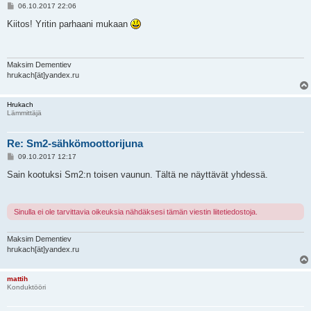
V
06.10.2017 22:06
i
e
Kiitos! Yritin parhaani mukaan
s
t
i
Maksim Dementiev
hrukach[ät]yandex.ru
Hrukach
Lämmittäjä
Re: Sm2-sähkömoottorijuna
V
09.10.2017 12:17
i
e
Sain kootuksi Sm2:n toisen vaunun. Tältä ne näyttävät yhdessä.
s
t
i
Sinulla ei ole tarvittavia oikeuksia nähdäksesi tämän viestin liitetiedostoja.
Maksim Dementiev
hrukach[ät]yandex.ru
mattih
Konduktööri