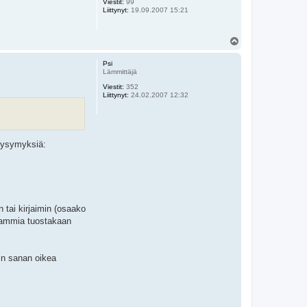
Viestit:
99
Liittynyt:
19.09.2007 15:21
Y
l
ö
Psi
s
Lämmittäjä
Viestit:
352
Liittynyt:
24.02.2007 12:32
 kysymyksiä:
 tai kirjaimin (osaako
spammia tuostakaan
oin sanan oikea