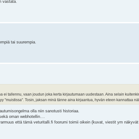
n vastata.
nempiä tai suurempia.
a ei tallennu, vaan joudun joka kerta kirjautumaan uudestaan. Aina selain kuitenki
syy "muistissa". Tosin, jaksan minä tänne aina kirjaantua, hyvän eteen kannattaa n
autumisongelma olla niin sanotusti historiaa.
i sekä oman webhotellin....
armuus että tämä veturitalli.fi foorumi toimii oikein (kuvat, viestit ym näkyvät 