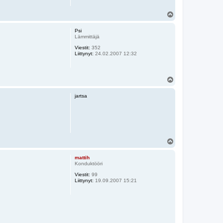
Y
l
ö
Psi
s
Lämmittäjä
Viestit:
352
Liittynyt:
24.02.2007 12:32
Y
l
ö
jartsa
s
Y
l
ö
mattih
s
Konduktööri
Viestit:
99
Liittynyt:
19.09.2007 15:21