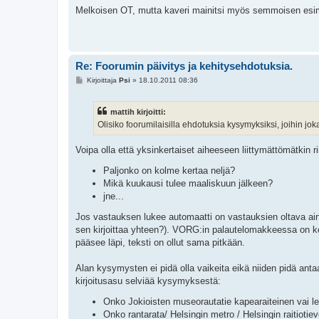
e
Melkoisen OT, mutta kaveri mainitsi myös semmoisen esime
s
t
i
Re: Foorumin päivitys ja kehitysehdotuksia.
V
Kirjoittaja
Psi
»
18.10.2011 08:36
i
e
s
mattih kirjoitti:
t
i
Olisiko foorumilaisilla ehdotuksia kysymyksiksi, joihin jo
Voipa olla että yksinkertaiset aiheeseen liittymättömätki
Paljonko on kolme kertaa neljä?
Mikä kuukausi tulee maaliskuun jälkeen?
jne...
Jos vastauksen lukee automaatti on vastauksien oltava aina
sen kirjoittaa yhteen?). VORG:in palautelomakkeessa on ken
pääsee läpi, teksti on ollut sama pitkään.
Alan kysymysten ei pidä olla vaikeita eikä niiden pidä anta
kirjoitusasu selviää kysymyksestä:
Onko Jokioisten museorautatie kapearaiteinen vai le
Onko rantarata/ Helsingin metro / Helsingin raitioti