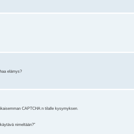
 ahaa elämys?
in aikaisemman CAPTCHA:n tilalle kysymyksen.
 käytävä nimeltään?"