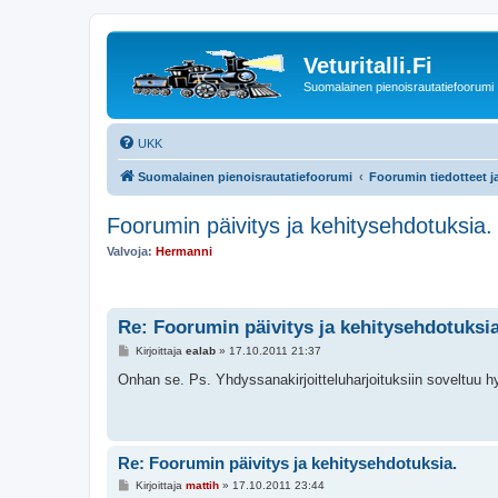
Veturitalli.Fi
Suomalainen pienoisrautatiefoorumi
UKK
Suomalainen pienoisrautatiefoorumi
Foorumin tiedotteet j
Foorumin päivitys ja kehitysehdotuksia.
Valvoja:
Hermanni
Re: Foorumin päivitys ja kehitysehdotuksia
V
Kirjoittaja
ealab
»
17.10.2011 21:37
i
e
Onhan se. Ps. Yhdyssanakirjoitteluharjoituksiin soveltuu 
s
t
i
Re: Foorumin päivitys ja kehitysehdotuksia.
V
Kirjoittaja
mattih
»
17.10.2011 23:44
i