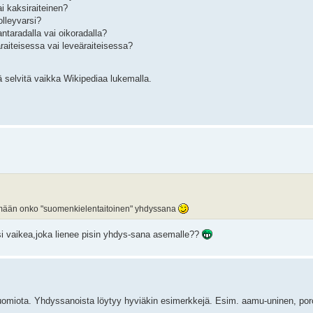
i kaksiraiteinen?
olleyvarsi?
aradalla vai oikoradalla?
iteisessa vai leveäraiteisessa?
 selvitä vaikka Wikipediaa lukemalla.
ttimään onko "suomenkielentaitoinen" yhdyssana
si vaikea,joka lienee pisin yhdys-sana asemalle??
uomiota. Yhdyssanoista löytyy hyviäkin esimerkkejä. Esim. aamu-uninen, poro