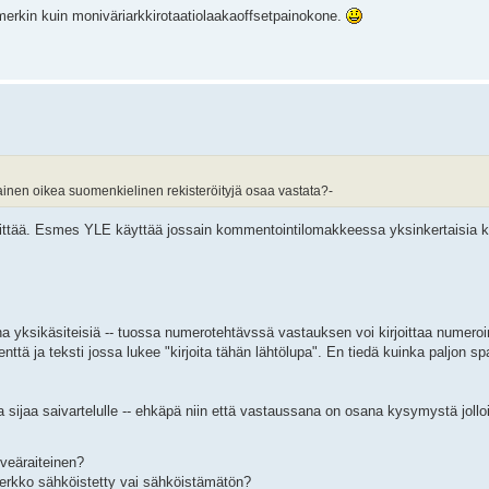
rkin kuin moniväriarkkirotaatiolaakaoffsetpainokone.
kainen oikea suomenkielinen rekisteröityjä osaa vastata?-
n riittää. Esmes YLE käyttää jossain kommentointilomakkeessa yksinkertaisia
 yksikäsiteisiä -- tuossa numerotehtävssä vastauksen voi kirjoittaa numeroin
ttä ja teksti jossa lukee "kirjoita tähän lähtölupa". En tiedä kuinka paljon 
a sijaa saivartelulle -- ehkäpä niin että vastaussana on osana kysymystä joll
veäraiteinen?
everkko sähköistetty vai sähköistämätön?