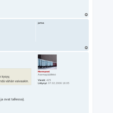
Y
l
ö
jartsa
s
Y
l
ö
s
Hermanni
Asemapäällikkö
n kysyy,
Viestit:
425
ähdä vähän vaivaakin.
Liittynyt:
07.02.2006 18:05
ja ovat tallessa).