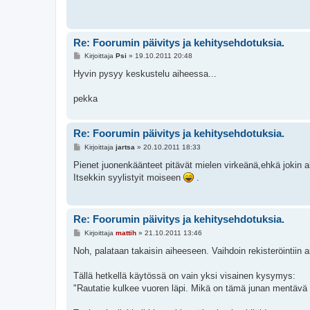
t
i
Re: Foorumin päivitys ja kehitysehdotuksia.
V
Kirjoittaja
Psi
»
19.10.2011 20:48
i
e
Hyvin pysyy keskustelu aiheessa...
s
t
i
pekka
Re: Foorumin päivitys ja kehitysehdotuksia.
V
Kirjoittaja
jartsa
»
20.10.2011 18:33
i
e
Pienet juonenkäänteet pitävät mielen virkeänä,ehkä jokin
s
Itsekkin syylistyit moiseen
.
t
i
Re: Foorumin päivitys ja kehitysehdotuksia.
V
Kirjoittaja
mattih
»
21.10.2011 13:46
i
e
Noh, palataan takaisin aiheeseen. Vaihdoin rekisteröinti
s
t
i
Tällä hetkellä käytössä on vain yksi visainen kysymys:
"Rautatie kulkee vuoren läpi. Mikä on tämä junan mentävä