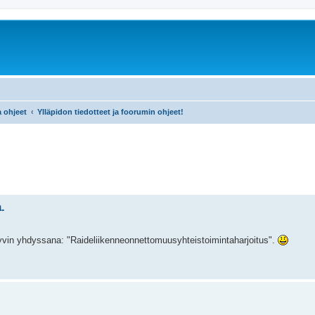
a ohjeet
Ylläpidon tiedotteet ja foorumin ohjeet!
.
hyvin yhdyssana: "Raideliikenneonnettomuusyhteistoimintaharjoitus".