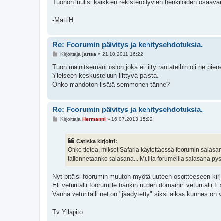
Tuohon luulisi kaikkien rekisteröityvien henkilöiden osaava
-MattiH.
Re: Foorumin päivitys ja kehitysehdotuksia.
V
Kirjoittaja
jartsa
»
21.10.2011 16:22
i
e
Tuon mainitsemani osion,joka ei liity rautateihin oli ne pie
s
Yleiseen keskusteluun liittyvä palsta.
t
i
Onko mahdoton lisätä semmonen tänne?
Re: Foorumin päivitys ja kehitysehdotuksia.
V
Kirjoittaja
Hermanni
»
16.07.2013 15:02
i
e
s
Catiska kirjoitti:
t
i
Onko tietoa, mikset Safaria käytettäessä foorumin salasan
tallennetaanko salasana... Muilla forumeilla salasana py
Nyt pitäisi foorumin muuton myötä uuteen osoitteeseen kirj
Eli veturitalli foorumille hankin uuden domainin veturitalli.f
Vanha veturitalli.net on "jäädytetty" siksi aikaa kunnes on v
Tv Ylläpito