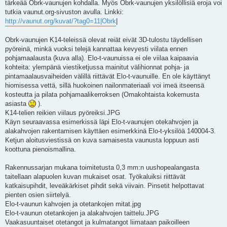
tärkeää Obrk-vaunujen kohdalla. Myös Obrk-vaunujen yksilöllisiä eroja voi
tutkia vaunut.org-sivuston avulla. Linkki:
http://vaunut.org/kuvat/?tag0=11|Obrk
|
Obrk-vaunujen K14-teleissä olevat reiät eivät 3D-tulostu täydellisen
pyöreinä, minkä vuoksi telejä kannattaa kevyesti viilata ennen
pohjamaalausta (kuva alla). Elo-t-vaunuissa ei ole viilaa kaipaavia
kohteita: ylempänä viestiketjussa mainitut välihionnat pohja- ja
pintamaalausvaiheiden välillä riittävät Elo-t-vaunuille. En ole käyttänyt
hiomisessa vettä, sillä huokoinen nailonmateriaali voi imeä itseensä
kosteutta ja pilata pohjamaalikerroksen (Omakohtaista kokemusta
asiasta
).
K14-telien reikien viilaus pyöreiksi.JPG
Käyn seuraavassa esimerkissä läpi Elo-t-vaunujen otekahvojen ja
alakahvojen rakentamisen käyttäen esimerkkinä Elo-t-yksilöä 140004-3.
Ketjun aloitusviestissä on kuva samaisesta vaunusta loppuun asti
koottuna pienoismallina.
Rakennussarjan mukana toimitetusta 0,3 mm:n uushopealangasta
taitellaan alapuolen kuvan mukaiset osat. Työkaluiksi riittävät
katkaisupihdit, leveäkärkiset pihdit sekä viivain. Pinsetit helpottavat
pienten osien siirtelyä.
Elo-t-vaunun kahvojen ja otetankojen mitat.jpg
Elo-t-vaunun otetankojen ja alakahvojen taittelu.JPG
Vaakasuuntaiset otetangot ja kulmatangot liimataan paikoilleen