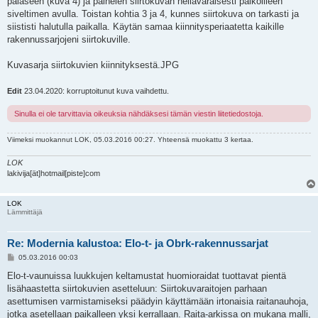
palaseen (kuva 4) ja painelen siirtokuvan hellävaraisesti paikoilleen
siveltimen avulla. Toistan kohtia 3 ja 4, kunnes siirtokuva on tarkasti ja
siististi halutulla paikalla. Käytän samaa kiinnitysperiaatetta kaikille
rakennussarjojeni siirtokuville.
Kuvasarja siirtokuvien kiinnityksestä.JPG
Edit
23.04.2020: korruptoitunut kuva vaihdettu.
Sinulla ei ole tarvittavia oikeuksia nähdäksesi tämän viestin liitetiedostoja.
Viimeksi muokannut
LOK
, 05.03.2016 00:27. Yhteensä muokattu 3 kertaa.
LOK
lakivija[ät]hotmail[piste]com
LOK
Lämmittäjä
Re: Modernia kalustoa: Elo-t- ja Obrk-rakennussarjat
V
05.03.2016 00:03
i
e
Elo-t-vaunuissa luukkujen keltamustat huomioraidat tuottavat pientä
s
lisähaastetta siirtokuvien asetteluun: Siirtokuvaraitojen parhaan
t
i
asettumisen varmistamiseksi päädyin käyttämään irtonaisia raitanauhoja,
jotka asetellaan paikalleen yksi kerrallaan. Raita-arkissa on mukana malli,