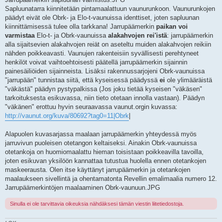
Sapluunatarra kiinnitetään pintamaalattuun vaunurunkoon. Vaunurunkojen
päädyt eivät ole Obrk- ja Elo-t-vaunuissa identtiset, joten sapluunan
kiinnittämisessä tulee olla tarkkana! Jarrupäämerkin
paikan voi
varmistaa
Elo-t- ja Obrk-vaunuissa
alakahvojen rei'istä
: jarrupäämerkin
alla sijaitsevien alakahvojen reiät on aseteltu muiden alakahvojen reikiin
nähden poikkeavasti. Vaunujen rakenteisiin syvällisesti perehtyneet
henkilöt voivat vaihtoehtoisesti päätellä jarrupäämerkin sijainnin
painesäiliöiden sijainneista. Lisäksi rakennussarjojeni Obrk-vaunuissa
"jarrupään" tunnistaa siitä, että kyseisessä päädyssä
ei
ole ylimääräistä
"väkästä" päädyn pystypalkissa (Jos joku tietää kyseisen "väkäsen"
tarkoituksesta esikuvassa, niin tieto otetaan innolla vastaan). Päädyn
"väkänen" erottuu hyvin seuraavassa vaunut.orgin kuvassa:
http://vaunut.org/kuva/80692?tag0=11|Obrk
|
Alapuolen kuvasarjassa maalaan jarrupäämerkin yhteydessä myös
jarruvivun puoleisen otetangon keltaiseksi. Ainakin Obrk-vaunuissa
otetankoja on huomiomaalattu hieman toisistaan poikkeavilla tavoilla,
joten esikuvan yksilöön kannattaa tutustua huolella ennen otetankojen
maskeerausta. Olen itse käyttänyt jarrupäämerkin ja otetankojen
maalaukseen sivellintä ja ohentamatonta Revellin emalimaalia numero 12.
Jarrupäämerkintöjen maalaaminen Obrk-vaunuun.JPG
Sinulla ei ole tarvittavia oikeuksia nähdäksesi tämän viestin liitetiedostoja.