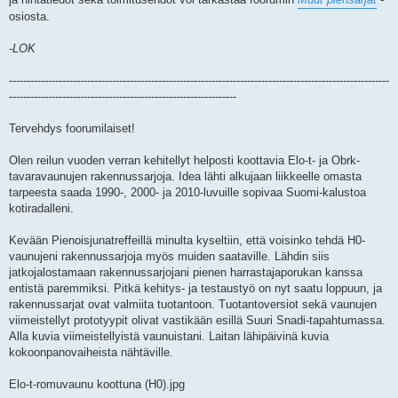
osiosta.
-LOK
-----------------------------------------------------------------------------------------------------------
----------------------------------------------------------------
Tervehdys foorumilaiset!
Olen reilun vuoden verran kehitellyt helposti koottavia Elo-t- ja Obrk-
tavaravaunujen rakennussarjoja. Idea lähti alkujaan liikkeelle omasta
tarpeesta saada 1990-, 2000- ja 2010-luvuille sopivaa Suomi-kalustoa
kotiradalleni.
Kevään Pienoisjunatreffeillä minulta kyseltiin, että voisinko tehdä H0-
vaunujeni rakennussarjoja myös muiden saataville. Lähdin siis
jatkojalostamaan rakennussarjojani pienen harrastajaporukan kanssa
entistä paremmiksi. Pitkä kehitys- ja testaustyö on nyt saatu loppuun, ja
rakennussarjat ovat valmiita tuotantoon. Tuotantoversiot sekä vaunujen
viimeistellyt prototyypit olivat vastikään esillä Suuri Snadi-tapahtumassa.
Alla kuvia viimeistellyistä vaunuistani. Laitan lähipäivinä kuvia
kokoonpanovaiheista nähtäville.
Elo-t-romuvaunu koottuna (H0).jpg