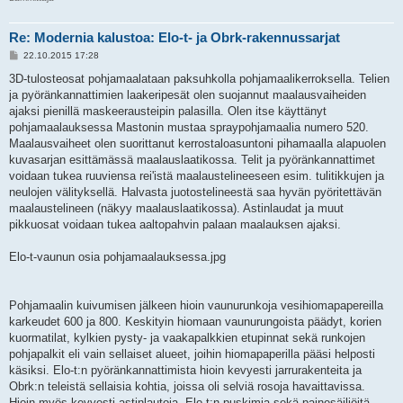
Re: Modernia kalustoa: Elo-t- ja Obrk-rakennussarjat
V
22.10.2015 17:28
i
e
3D-tulosteosat pohjamaalataan paksuhkolla pohjamaalikerroksella. Telien
s
ja pyöränkannattimien laakeripesät olen suojannut maalausvaiheiden
t
i
ajaksi pienillä maskeerausteipin palasilla. Olen itse käyttänyt
pohjamaalauksessa Mastonin mustaa spraypohjamaalia numero 520.
Maalausvaiheet olen suorittanut kerrostaloasuntoni pihamaalla alapuolen
kuvasarjan esittämässä maalauslaatikossa. Telit ja pyöränkannattimet
voidaan tukea ruuviensa rei'istä maalaustelineeseen esim. tulitikkujen ja
neulojen välityksellä. Halvasta juotostelineestä saa hyvän pyöritettävän
maalaustelineen (näkyy maalauslaatikossa). Astinlaudat ja muut
pikkuosat voidaan tukea aaltopahvin palaan maalauksen ajaksi.
Elo-t-vaunun osia pohjamaalauksessa.jpg
Pohjamaalin kuivumisen jälkeen hioin vaunurunkoja vesihiomapapereilla
karkeudet 600 ja 800. Keskityin hiomaan vaunurungoista päädyt, korien
kuormatilat, kylkien pysty- ja vaakapalkkien etupinnat sekä runkojen
pohjapalkit eli vain sellaiset alueet, joihin hiomapaperilla pääsi helposti
käsiksi. Elo-t:n pyöränkannattimista hioin kevyesti jarrurakenteita ja
Obrk:n teleistä sellaisia kohtia, joissa oli selviä rosoja havaittavissa.
Hioin myös kevyesti astinlautoja, Elo-t:n puskimia sekä painesäiliöitä.