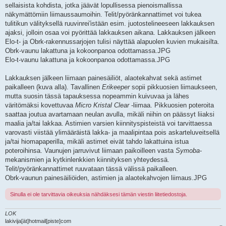
sellaisista kohdista, jotka jäävät lopullisessa pienoismallissa
näkymättömiin liimaussaumoihin. Telit/pyöränkannattimet voi tukea
tulitikun välityksellä ruuvinrei'istään esim. juotostelineeseen lakkauksen
ajaksi, jolloin osaa voi pyörittää lakkauksen aikana. Lakkauksen jälkeen
Elo-t- ja Obrk-rakennussarjojen tulisi näyttää alapuolen kuvien mukaisilta.
Obrk-vaunu lakattuna ja kokoonpanoa odottamassa.JPG
Elo-t-vaunu lakattuna ja kokoonpanoa odottamassa.JPG
Lakkauksen jälkeen liimaan painesäiliöt, alaotekahvat sekä astimet
paikalleen (kuva alla). Tavallinen
Erikeeper
sopii pikkuosien liimaukseen,
mutta suosin tässä tapauksessa nopeammin kuivuvaa ja lähes
väritömäksi kovettuvaa
Micro Kristal Clear
-liimaa. Pikkuosien poteroita
saattaa joutua avartamaan neulan avulla, mikäli niihin on päässyt liiaksi
maalia ja/tai lakkaa. Astimien varsien kiinnityspisteistä voi tarvittaessa
varovasti viistää ylimääräistä lakka- ja maalipintaa pois askarteluveitsellä
ja/tai hiomapaperilla, mikäli astimet eivät tahdo lakattuina istua
poteroihinsa. Vaunujen jarruvivut liimaan paikoilleen vasta
Symoba
-
mekanismien ja kytkinlenkkien kiinnityksen yhteydessä.
Telit/pyöränkannattimet ruuvataan tässä välissä paikalleen.
Obrk-vaunun painesäiliöiden, astimien ja alaotekahvojen liimaus.JPG
Sinulla ei ole tarvittavia oikeuksia nähdäksesi tämän viestin liitetiedostoja.
LOK
lakivija[ät]hotmail[piste]com