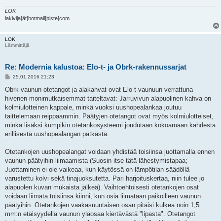
LOK
lakivija[ät]hotmail[piste]com
LOK
Lämmittäjä
Re: Modernia kalustoa: Elo-t- ja Obrk-rakennussarjat
V
25.01.2016 21:23
i
e
Obrk-vaunun otetangot ja alakahvat ovat Elo-t-vaunuun verrattuna
s
hivenen monimutkaisemmat taiteltavat: Jarruvivun alapuolinen kahva on
t
i
kolmiulotteinen kappale, minkä vuoksi uushopealankaa joutuu
taittelemaan reippaammin. Päätyjen otetangot ovat myös kolmiulotteiset,
minkä lisäksi kumpikin otetankosysteemi joudutaan kokoamaan kahdesta
erillisestä uushopealangan pätkästä.
Otetankojen uushopealangat voidaan yhdistää toisiinsa juottamalla ennen
vaunun päätyihin liimaamista (Suosin itse tätä lähestymistapaa;
Juottaminen ei ole vaikeaa, kun käytössä on lämpötilan säädöllä
varustettu kolvi sekä tinajuoksutetta. Pari harjoituskertaa, niin tulee jo
alapuolen kuvan mukaista jälkeä). Vaihtoehtoisesti otetankojen osat
voidaan liimata toisiinsa kiinni, kun osia liimataan paikoilleen vaunun
päätyihin. Otetankojen vaakasuuntaisen osan pitäisi kulkea noin 1,5
mm:n etäisyydellä vaunun yläosaa kiertävästä "lipasta". Otetangot