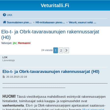
Veturitalli.Fi
UKK
Suomalainen pienoisrautatiefoorumi
H0-mittakaavan pienoisrautatiet
Veturit, vaunut sekä muu liikkuva kalusto
Elo-t- ja Obrk-tavaravaunujen rakennussarjat
(H0)
Valvojat:
jhr
,
Hermanni
1
2
Seuraava
24 viestiä
LOK
Lämmittäjä
Elo-t- ja Obrk-tavaravaunujen rakennussarjat (H0)
V
20.10.2015 22:16
i
e
-----------------------------------------------------------------------------------------------------------
s
----------------------------------------------------------------
t
i
HUOM!
Tässä viestiketjussa mahdollisesti esiintyvät rakennussarjojen
hintatiedot, toimitusajat sekä kauppa- ja sopimusehdot ovat
vanhentuneita
. Elo-t- ja Obrk-rakennussarjojeni ajantasaiset saatavuus-
ja hintatiedot sekä toimitusehdot voi tarkastaa foorumin
Muut piensarjat
-