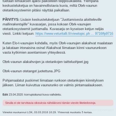
tuetaan liimauksen ajaksi paikoilleen teippisuikaleilla. Ylempänä
keskusteluketjua on havainnollistavia kuvia, miltä Obrk-vaunun
otetankosysteemin pitäisi näyttää paikallaan.
PÄIVITYS:
Lisäsin keskusteluketjuun
"Juottamisesta aloitteleville
mallinrakentajille"
kuvasarjan, jossa kokoan Obrk-vaunujen
otetankosysteemit juottamalla. Kuvasarja on kyseisen ketjun neljäs
viesti. Linkki ketjuun:
https://www.veturitalli.fi/viewtopic.ph ... 9716#p9716
Kuten Elo-t-vaunujen kohdalla, myös Obrk-vaunujen alakahvat maalataan
ja lakataan irtonaisina osina! Alakahvat liimataan kiinni vaunurunkoon
vasta kytkimien asentamisen yhteydessä.
Obrk-vaunun alakahvojen ja otetankojen taitteluohjeet.jpg
Obrk-vaunun otetangot juotettuna.JPG
Pohjamaalatut puskimet liimataan runkoon otetankojen kiinnityksen
jälkeen. Liiman kuivuttua vaunurunko on valmis pintamaalaukseen.
Edit
23.04.2020: korruptoitunut kuva vaihdettu.
Sinulla ei ole tarvittavia oikeuksia nähdäksesi tämän viestin liitetiedostoja.
Viimeksi muokannut
LOK
, 03.03.2016 16:29. Yhteensä muokattu 5 kertaa.