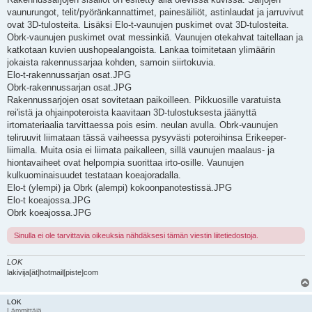
vaunurungot, telit/pyöränkannattimet, painesäiliöt, astinlaudat ja jarruvivut
ovat 3D-tulosteita. Lisäksi Elo-t-vaunujen puskimet ovat 3D-tulosteita.
Obrk-vaunujen puskimet ovat messinkiä. Vaunujen otekahvat taitellaan ja
katkotaan kuvien uushopealangoista. Lankaa toimitetaan ylimäärin
jokaista rakennussarjaa kohden, samoin siirtokuvia.
Elo-t-rakennussarjan osat.JPG
Obrk-rakennussarjan osat.JPG
Rakennussarjojen osat sovitetaan paikoilleen. Pikkuosille varatuista
rei'istä ja ohjainpoteroista kaavitaan 3D-tulostuksesta jäänyttä
irtomateriaalia tarvittaessa pois esim. neulan avulla. Obrk-vaunujen
teliruuvit liimataan tässä vaiheessa pysyvästi poteroihinsa Erikeeper-
liimalla. Muita osia ei liimata paikalleen, sillä vaunujen maalaus- ja
hiontavaiheet ovat helpompia suorittaa irto-osille. Vaunujen
kulkuominaisuudet testataan koeajoradalla.
Elo-t (ylempi) ja Obrk (alempi) kokoonpanotestissä.JPG
Elo-t koeajossa.JPG
Obrk koeajossa.JPG
Sinulla ei ole tarvittavia oikeuksia nähdäksesi tämän viestin liitetiedostoja.
LOK
lakivija[ät]hotmail[piste]com
LOK
Lämmittäjä