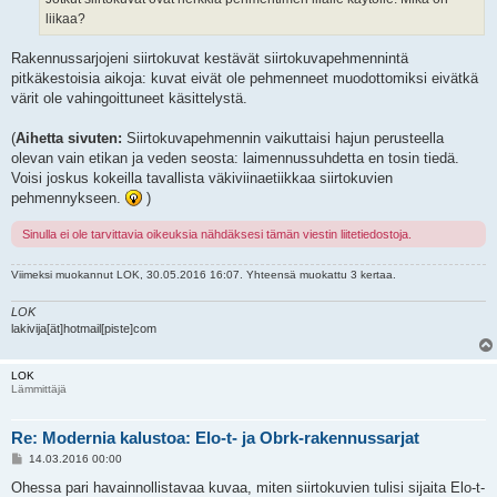
liikaa?
Rakennussarjojeni siirtokuvat kestävät siirtokuvapehmennintä
pitkäkestoisia aikoja: kuvat eivät ole pehmenneet muodottomiksi eivätkä
värit ole vahingoittuneet käsittelystä.
(
Aihetta sivuten:
Siirtokuvapehmennin vaikuttaisi hajun perusteella
olevan vain etikan ja veden seosta: laimennussuhdetta en tosin tiedä.
Voisi joskus kokeilla tavallista väkiviinaetiikkaa siirtokuvien
pehmennykseen.
)
Sinulla ei ole tarvittavia oikeuksia nähdäksesi tämän viestin liitetiedostoja.
Viimeksi muokannut
LOK
, 30.05.2016 16:07. Yhteensä muokattu 3 kertaa.
LOK
lakivija[ät]hotmail[piste]com
LOK
Lämmittäjä
Re: Modernia kalustoa: Elo-t- ja Obrk-rakennussarjat
V
14.03.2016 00:00
i
e
Ohessa pari havainnollistavaa kuvaa, miten siirtokuvien tulisi sijaita Elo-t-