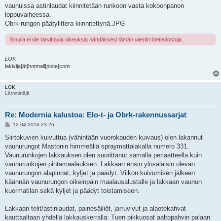
vaunuissa astinlaudat kiinnitetään runkoon vasta kokoonpanon
loppuvaiheessa.
Obrk-rungon päätylittera kiinnitettynä.JPG
Sinulla ei ole tarvittavia oikeuksia nähdäksesi tämän viestin liitetiedostoja.
LOK
lakivija[ät]hotmail[piste]com
LOK
Lämmittäjä
Re: Modernia kalustoa: Elo-t- ja Obrk-rakennussarjat
V
12.04.2016 23:26
i
e
Siirtokuvien kuivuttua (vähintään vuorokauden kuivaus) olen lakannut
s
vaunurungot Mastonin himmeällä spraymattalakalla numero 331.
t
i
Vaunurunkojen lakkauksen olen suorittanut samalla periaatteella kuin
vaunurunkojen pintamaalauksen: Lakkaan ensin ylösalaisin olevan
vaunurungon alapinnat, kyljet ja päädyt. Viikon kuivumisen jälkeen
käännän vaunurungon oikeinpäin maalausalustalle ja lakkaan vaunun
kuormatilan sekä kyljet ja päädyt toistamiseen.
Lakkaan telit/astinlaudat, painesäiliöt, jarruvivut ja alaotekahvat
kauttaaltaan yhdellä lakkauskerralla: Tuen pikkuosat aaltopahvin palaan