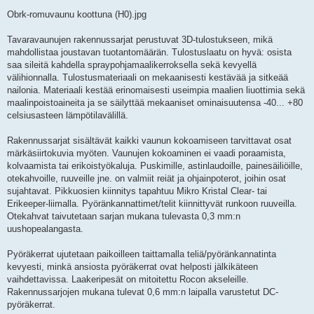
Obrk-romuvaunu koottuna (H0).jpg
Tavaravaunujen rakennussarjat perustuvat 3D-tulostukseen, mikä
mahdollistaa joustavan tuotantomäärän. Tulostuslaatu on hyvä: osista
saa sileitä kahdella spraypohjamaalikerroksella sekä kevyellä
välihionnalla. Tulostusmateriaali on mekaanisesti kestävää ja sitkeää
nailonia. Materiaali kestää erinomaisesti useimpia maalien liuottimia sekä
maalinpoistoaineita ja se säilyttää mekaaniset ominaisuutensa -40... +80
celsiusasteen lämpötilavälillä.
Rakennussarjat sisältävät kaikki vaunun kokoamiseen tarvittavat osat
märkäsiirtokuvia myöten. Vaunujen kokoaminen ei vaadi poraamista,
kolvaamista tai erikoistyökaluja. Puskimille, astinlaudoille, painesäiliöille,
otekahvoille, ruuveille jne. on valmiit reiät ja ohjainpoterot, joihin osat
sujahtavat. Pikkuosien kiinnitys tapahtuu Mikro Kristal Clear- tai
Erikeeper-liimalla. Pyöränkannattimet/telit kiinnittyvät runkoon ruuveilla.
Otekahvat taivutetaan sarjan mukana tulevasta 0,3 mm:n
uushopealangasta.
Pyöräkerrat ujutetaan paikoilleen taittamalla teliä/pyöränkannatinta
kevyesti, minkä ansiosta pyöräkerrat ovat helposti jälkikäteen
vaihdettavissa. Laakeripesät on mitoitettu Rocon akseleille.
Rakennussarjojen mukana tulevat 0,6 mm:n laipalla varustetut DC-
pyöräkerrat.