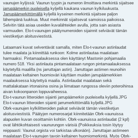
s
vaunujen kyljissä: Vaunun tyypin ja numeron ilmoittava merkintä sijaitsee
t
i
jarrupäämerkin puoleisella
kyljellä kaukana vaunun kylkiluukusta.
Jarrupäämerkittömällä
kyljellä kyseinen merkintä sijaitsee paljon
lähempänä luukkua. Muut merkinnät sijaitsevat samoissa paikoissa.
Selvitin tätä asiaa useiden kuvalähteiden avulla, jotta sain asiasta
varmuuden. Elo-t-vaunujen päätynumeroiden sijainnit selviävät tämän
viestiketjun aloitusviestistä.
Lataamani kuvat selventävät samalla, miten Elo-t-vaunun astinlaudat
tulee maalata ja kiinnittää runkoon: Kolme astinlautaa maalataan
harmaaksi. Pintamaalauksessa olen käyttänyt Mastonin pohjamaalia
numero 518. Yksi astinlauta pintamaalataan rungon pintamaalauksessa
käytetyllä maalilla (ns jarruttajan astin). Jarruttajan astimen reunoihin
maalataan keltainen huomioväri käyttäen muiden jarrupäämerkkien
maalauksessa käytettyä maalia. Astinlaudat maalataan sekä
mattalakataan irtonaisina osina ja liimataan rungossa oleviin poteroihinsa
aivan kokoonpanon loppuvaiheessa.
Elo-t-vaunun litteroiden sijainti jarrupäämerkin puoleisella kyljellä.JPG
Elo-t-vaunun litteroiden sijainti jarrumerkittömällä kyljellä.JPG
Obrk-vaunujen kylkilitteroiden paikat selviävät tämän viestiketjun
aloitusviestistä. Päätyjen numerosarjat kiinnitetään Obrk-vaunuissa
alapuolen kuvan osoittamiin kohtiin. Obrk-vaunuissa astinlaudat (2 kpl)
ovat lähtökohtaisesti vaunurungon värisiä (Poikkeuksia tosin löytyy
reippaasti: Vaunut.orgista voi tarkistaa ulkonäön). Jarruttajan astimeen
maalataan Elo-t-vaunujen tavoin keltainen huomiomerkintä. Myös Obrk-