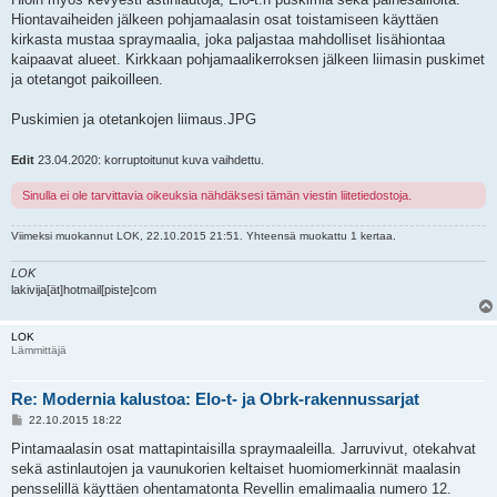
Hiontavaiheiden jälkeen pohjamaalasin osat toistamiseen käyttäen
kirkasta mustaa spraymaalia, joka paljastaa mahdolliset lisähiontaa
kaipaavat alueet. Kirkkaan pohjamaalikerroksen jälkeen liimasin puskimet
ja otetangot paikoilleen.
Puskimien ja otetankojen liimaus.JPG
Edit
23.04.2020: korruptoitunut kuva vaihdettu.
Sinulla ei ole tarvittavia oikeuksia nähdäksesi tämän viestin liitetiedostoja.
Viimeksi muokannut
LOK
, 22.10.2015 21:51. Yhteensä muokattu 1 kertaa.
LOK
lakivija[ät]hotmail[piste]com
LOK
Lämmittäjä
Re: Modernia kalustoa: Elo-t- ja Obrk-rakennussarjat
V
22.10.2015 18:22
i
e
Pintamaalasin osat mattapintaisilla spraymaaleilla. Jarruvivut, otekahvat
s
sekä astinlautojen ja vaunukorien keltaiset huomiomerkinnät maalasin
t
i
pensselillä käyttäen ohentamatonta Revellin emalimaalia numero 12.