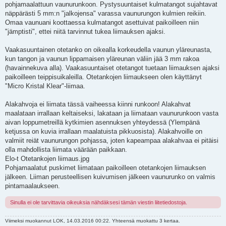
pohjamaalattuun vaunurunkoon. Pystysuuntaiset kulmatangot sujahtavat
näppärästi 5 mm:n "jalkojensa" varassa vaunurungon kulmien reikiin.
Omaa vaunuani koottaessa kulmatangot asettuivat paikoilleen niin
"jämptisti", ettei niitä tarvinnut tukea liimauksen ajaksi.
Vaakasuuntainen otetanko on oikealla korkeudella vaunun yläreunasta,
kun tangon ja vaunun lippamaisen yläreunan väliin jää 3 mm rakoa
(havainnekuva alla). Vaakasuuntaiset otetangot tuetaan liimauksen ajaksi
paikoilleen teippisuikaleilla. Otetankojen liimaukseen olen käyttänyt
"Micro Kristal Klear"-liimaa.
Alakahvoja ei liimata tässä vaiheessa kiinni runkoon! Alakahvat
maalataan irrallaan keltaiseksi, lakataan ja liimataan vaunurunkoon vasta
aivan loppumetreillä kytkimien asennuksen yhteydessä (Ylempänä
ketjussa on kuvia irrallaan maalatuista pikkuosista). Alakahvoille on
valmiit reiät vaunurungon pohjassa, joten kapeampaa alakahvaa ei pitäisi
olla mahdollista liimata väärään paikkaan.
Elo-t Otetankojen liimaus.jpg
Pohjamaalatut puskimet liimataan paikoilleen otetankojen liimauksen
jälkeen. Liiman perusteellisen kuivumisen jälkeen vaunurunko on valmis
pintamaalaukseen.
Sinulla ei ole tarvittavia oikeuksia nähdäksesi tämän viestin liitetiedostoja.
Viimeksi muokannut
LOK
, 14.03.2016 00:22. Yhteensä muokattu 3 kertaa.