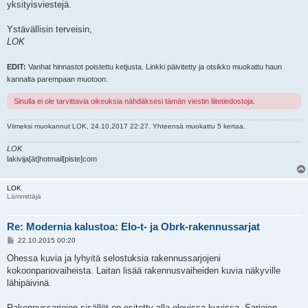
yksityisviestejä.
Ystävällisin terveisin,
LOK
EDIT:
Vanhat hinnastot poistettu ketjusta. Linkki päivitetty ja otsikko muokattu haun
kannalta parempaan muotoon.
Sinulla ei ole tarvittavia oikeuksia nähdäksesi tämän viestin liitetiedostoja.
Viimeksi muokannut
LOK
, 24.10.2017 22:27. Yhteensä muokattu 5 kertaa.
LOK
lakivija[ät]hotmail[piste]com
LOK
Lämmittäjä
Re: Modernia kalustoa: Elo-t- ja Obrk-rakennussarjat
V
22.10.2015 00:20
i
e
Ohessa kuvia ja lyhyitä selostuksia rakennussarjojeni
s
kokoonpanovaiheista. Laitan lisää rakennusvaiheiden kuvia näkyville
t
i
lähipäivinä.
Rakennussarjojen sisällöt on esitetty alla olevissa kuvissa. Sarjojen