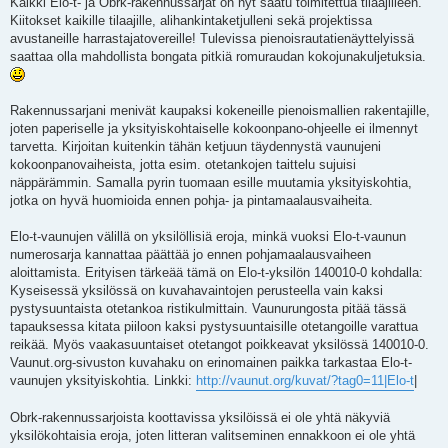
Kaikki Elo-t- ja Obrk-rakennussarjat on nyt saatu toimitettua tilaajilleen.
s
Kiitokset kaikille tilaajille, alihankintaketjulleni sekä projektissa
t
i
avustaneille harrastajatovereille! Tulevissa pienoisrautatienäyttelyissä
saattaa olla mahdollista bongata pitkiä romuraudan kokojunakuljetuksia.
Rakennussarjani menivät kaupaksi kokeneille pienoismallien rakentajille,
joten paperiselle ja yksityiskohtaiselle kokoonpano-ohjeelle ei ilmennyt
tarvetta. Kirjoitan kuitenkin tähän ketjuun täydennystä vaunujeni
kokoonpanovaiheista, jotta esim. otetankojen taittelu sujuisi
näppärämmin. Samalla pyrin tuomaan esille muutamia yksityiskohtia,
jotka on hyvä huomioida ennen pohja- ja pintamaalausvaiheita.
Elo-t-vaunujen välillä on yksilöllisiä eroja, minkä vuoksi Elo-t-vaunun
numerosarja kannattaa päättää jo ennen pohjamaalausvaiheen
aloittamista. Erityisen tärkeää tämä on Elo-t-yksilön 140010-0 kohdalla:
Kyseisessä yksilössä on kuvahavaintojen perusteella vain kaksi
pystysuuntaista otetankoa ristikulmittain. Vaunurungosta pitää tässä
tapauksessa kitata piiloon kaksi pystysuuntaisille otetangoille varattua
reikää. Myös vaakasuuntaiset otetangot poikkeavat yksilössä 140010-0.
Vaunut.org-sivuston kuvahaku on erinomainen paikka tarkastaa Elo-t-
vaunujen yksityiskohtia. Linkki:
http://vaunut.org/kuvat/?tag0=11|Elo-t
|
Obrk-rakennussarjoista koottavissa yksilöissä ei ole yhtä näkyviä
yksilökohtaisia eroja, joten litteran valitseminen ennakkoon ei ole yhtä