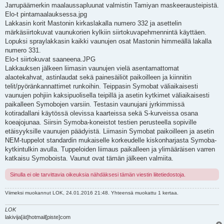
Jarrupäämerkin maalaussapluunat valmistin Tamiyan maskeerausteipistä.
Elo-t pintamaalauksessa.jpg
Lakkasin korit Mastonin kirkaslakalla numero 332 ja asettelin
märkäsiirtokuvat vaunukorien kylkiin siirtokuvapehmennintä käyttäen.
Lopuksi spraylakkasin kaikki vaunujen osat Mastonin himmeällä lakalla
numero 331.
Elo-t siirtokuvat saaneena.JPG
Lakkauksen jälkeen liimasin vaunujen vielä asentamattomat
alaotekahvat, astinlaudat sekä painesäiliöt paikoilleen ja kiinnitin
telit/pyöränkannattimet runkoihin. Teippasin Symobat väliaikaisesti
vaunujen pohjiin kaksipuolisella teipillä ja asetin kytkimet väliaikaisesti
paikalleen Symobojen varsiin. Testasin vaunujani jyrkimmissä
kotiradallani käytössä olevissa kaarteissa sekä S-kurveissa osana
koeajojunaa. Siirsin Symoba-koneistot testien perusteella sopiville
etäisyyksille vaunujen päädyistä. Liimasin Symobat paikoilleen ja asetin
NEM-tuppelot standardin mukaiselle korkeudelle kiskonharjasta Symoba-
kytkintulkin avulla. Tuppeloiden liimaus paikalleen ja ylimääräisen varren
katkaisu Symoboista. Vaunut ovat tämän jälkeen valmiita.
Sinulla ei ole tarvittavia oikeuksia nähdäksesi tämän viestin liitetiedostoja.
Viimeksi muokannut
LOK
, 24.01.2016 21:48. Yhteensä muokattu 1 kertaa.
LOK
lakivija[ät]hotmail[piste]com