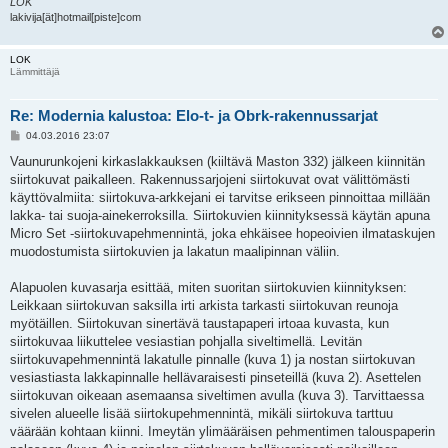
LOK
lakivija[ät]hotmail[piste]com
LOK
Lämmittäjä
Re: Modernia kalustoa: Elo-t- ja Obrk-rakennussarjat
V
04.03.2016 23:07
i
e
Vaunurunkojeni kirkaslakkauksen (kiiltävä Maston 332) jälkeen kiinnitän
s
siirtokuvat paikalleen. Rakennussarjojeni siirtokuvat ovat välittömästi
t
i
käyttövalmiita: siirtokuva-arkkejani ei tarvitse erikseen pinnoittaa millään
lakka- tai suoja-ainekerroksilla. Siirtokuvien kiinnityksessä käytän apuna
Micro Set -siirtokuvapehmennintä, joka ehkäisee hopeoivien ilmataskujen
muodostumista siirtokuvien ja lakatun maalipinnan väliin.
Alapuolen kuvasarja esittää, miten suoritan siirtokuvien kiinnityksen:
Leikkaan siirtokuvan saksilla irti arkista tarkasti siirtokuvan reunoja
myötäillen. Siirtokuvan sinertävä taustapaperi irtoaa kuvasta, kun
siirtokuvaa liikuttelee vesiastian pohjalla siveltimellä. Levitän
siirtokuvapehmennintä lakatulle pinnalle (kuva 1) ja nostan siirtokuvan
vesiastiasta lakkapinnalle hellävaraisesti pinseteillä (kuva 2). Asettelen
siirtokuvan oikeaan asemaansa siveltimen avulla (kuva 3). Tarvittaessa
sivelen alueelle lisää siirtokupehmennintä, mikäli siirtokuva tarttuu
väärään kohtaan kiinni. Imeytän ylimääräisen pehmentimen talouspaperin