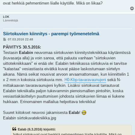
ovat herkkiä pehmentimen liialle käytölle. Mikä on liikaa?
LOK
Lämmittäjä
Siirtokuvien kiinnitys - parempi työmenetelmä
V
07.03.2016 22:48
i
e
PÄIVITYS 30.5.2016:
s
Testasin
Ealabin
neuvomaa siirtokuvien kiinnitystekniikkaa käytännössä
t
i
(kuvasarja alla) ja voin sanoa, että paluuta vanhaan "siirtokuvien
uittotekniikkaani" ei enää ole: Ealabin tekniikassa siirtokuvia ei tarvitse
"kalastaa" vesiastiasta eivätkä kuvat pääse laskostumaan siirtelyn
aikana. Nämä seikat nousivat arvoon arvaamattomaan, kun kiinnittelin 1
x 2 mm:n kokoisia siirtokuvia mm.
H0-Kbp-tavaravaunujeni
sekä N-
mittakaavan tavaravaunujeni kylkiin. Lisäksi siirtokuvat tarrautuvat
Ealabin tekniikalla paljon tukevammin pienoismallien pintoihin, koska
vesiastiakäsittelyn puuttumisen johdosta siirtokuvien liimaa ei liukene
hukkaan. Erinomainen mallailua helpottava tekniikka!
Suuret kiitokset neuvosi jakamisesta
Ealab
!
Ealabin siirtokuvatekniikka.jpg
Ealab (6.3.2016) kirjoitti:
Jotkut siirtokuvat ovat herkkiä pehmentimen liialle käytölle. Mikä on