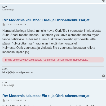
LOK
Lämmittäjä
Re: Modernia kalustoa: Elo-t- ja Obrk-rakennussarjat
V
11.11.2015 19:22
i
e
Harrastajakollega lähetti minulle kuvia Obrk/Elo-t-vaunustoni linja-ajosta
s
Suuri Snadi-tapahtumassa. Laitetaan yksi kuva ajotapahtumasta myös
t
i
tänne nähtäville. Kiitokset Turun Kiskoliikennekerho ry:n väelle, että
pääsin "ulkoiluttamaan" vaunujani heidän kerhoradalle!
Kolmesta Obrk-vaunusta ja yhdestä Elo-t-vaunusta koostuva roikka
lähdössä linjalle.jpg
Sinulla ei ole tarvittavia oikeuksia nähdäksesi tämän viestin liitetiedostoja.
LOK
lakivija[ät]hotmail[piste]com
LOK
Lämmittäjä
Re: Modernia kalustoa: Elo-t- ja Obrk-rakennussarjat
V
24.01.2016 17:32
i
e