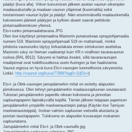
i
päädyt (kuva alla). Viikon kuivumisen jälkeen asetan vaunun oikeinpäin
maalausalustalle ja maalaan vaunun yläpinnat (kuormatila) sekä
toistamiseen vaunun kyljet ja päädyt. Näin ensimmäisellä maalauskerralla
katveeseen jääneet päätyjen ja kylkien alueet saavat peittävän
pintamaalikerroksen yllensä.
Elo-t-runko pintamaalattavana.JPG
Olen itse käyttänyt pintamaalina Mastonin punaruskeaa spraypohjamaalia
numero 519. Mastonin spraypohjamaali 519 on mattamaali, minkä
johdosta vaunurunko täytyy kirkaslakata ennen siirtokuvien asettelua.
Mastonin sävy on hieman vaaleampi kuin VR:n virallinen tavaravaunun
ruskea (RAL 8012). Sävyero ei haittaa itseäni, sillä tavaravaunujen
maalipinnat ovat todellisuudessa usein Auringon ja lian haalistamia.
Vaunut.orgissa on hyvä kuva Elo-t-vaunujen luonnollisista sävyeroista.
Linkki:
http://vaunut.org/kuva/77889?tag0=11|Elo-t
|
Elo-t- ja Obrk-vaunujen jarrupäämerkin mitat on esitetty alapuolen
piirroksessa. Olen tehnyt jarrupäämerkin maalaussapluunan seuraavasti:
Tulostan jarrupäämerkin paperille oikean kokoisena ja pinnoitan
sapluunapaperin läpinäkyvällä teipillä. Tämän jälkeen teippaan paperisen
jarrupäämerkin ympärille maskeerausteipin paloja (Käytän itse Tamiyan
maskeerausteippiä). Irroitan valmiin sapluunan veitsellä alustasta ja
poistan taustapaperin. Tuloksena on alapuolen kuvasarjan mukainen
sapluunatarra.
Jarrupäämerkin mitat Elo-t- ja Obrk-vaunuille.jpg
Jarrupäämerkin sapluunan valmistus.JPG