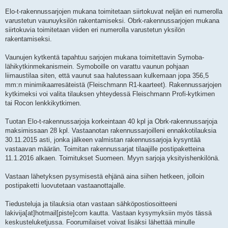
Elo-t-rakennussarjojen mukana toimitetaan siirtokuvat neljän eri numerolla
varustetun vaunuyksilön rakentamiseksi. Obrk-rakennussarjojen mukana
siirtokuvia toimitetaan viiden eri numerolla varustetun yksilön
rakentamiseksi.
Vaunujen kytkentä tapahtuu sarjojen mukana toimitettavin Symoba-
lähikytkinmekanismein. Symoboille on varattu vaunun pohjaan
liimaustilaa siten, että vaunut saa halutessaan kulkemaan jopa 356,5
mm:n minimikaarresäteistä (Fleischmann R1-kaarteet). Rakennussarjojen
kytkimeksi voi valita tilauksen yhteydessä Fleischmann Profi-kytkimen
tai Rocon lenkkikytkimen.
Tuotan Elo-t-rakennussarjoja korkeintaan 40 kpl ja Obrk-rakennussarjoja
maksimissaan 28 kpl. Vastaanotan rakennussarjoilleni ennakkotilauksia
30.11.2015 asti, jonka jälkeen valmistan rakennussarjoja kysyntää
vastaavan määrän. Toimitan rakennussarjat tilaajille postipaketteina
11.1.2016 alkaen. Toimitukset Suomeen. Myyn sarjoja yksityishenkilönä.
Vastaan lähetyksen pysymisestä ehjänä aina siihen hetkeen, jolloin
postipaketti luovutetaan vastaanottajalle.
Tiedusteluja ja tilauksia otan vastaan sähköpostiosoitteeni
lakivija[at]hotmail[piste]com kautta. Vastaan kysymyksiin myös tässä
keskusteluketjussa. Foorumilaiset voivat lisäksi lähettää minulle