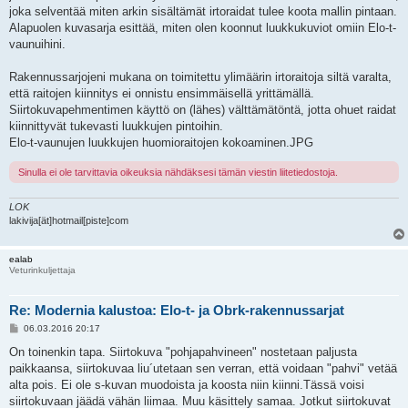
joka selventää miten arkin sisältämät irtoraidat tulee koota mallin pintaan.
Alapuolen kuvasarja esittää, miten olen koonnut luukkukuviot omiin Elo-t-
vaunuihini.
Rakennussarjojeni mukana on toimitettu ylimäärin irtoraitoja siltä varalta,
että raitojen kiinnitys ei onnistu ensimmäisellä yrittämällä.
Siirtokuvapehmentimen käyttö on (lähes) välttämätöntä, jotta ohuet raidat
kiinnittyvät tukevasti luukkujen pintoihin.
Elo-t-vaunujen luukkujen huomioraitojen kokoaminen.JPG
Sinulla ei ole tarvittavia oikeuksia nähdäksesi tämän viestin liitetiedostoja.
LOK
lakivija[ät]hotmail[piste]com
ealab
Veturinkuljettaja
Re: Modernia kalustoa: Elo-t- ja Obrk-rakennussarjat
V
06.03.2016 20:17
i
e
On toinenkin tapa. Siirtokuva "pohjapahvineen" nostetaan paljusta
s
paikkaansa, siirtokuvaa liu´utetaan sen verran, että voidaan "pahvi" vetää
t
i
alta pois. Ei ole s-kuvan muodoista ja koosta niin kiinni.Tässä voisi
siirtokuvaan jäädä vähän liimaa. Muu käsittely samaa. Jotkut siirtokuvat