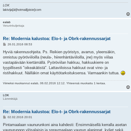
LOK
lakivija[ät]hotmail[piste]com
ealab
Veturinkuljettaja
Re: Modernia kalustoa: Elo-t- ja Obrk-rakennussarjat
V
26.01.2016 08:53
i
e
Hyviä rakennusohjeita. Ps. Reikien pyöristys, avarrus, yleensäkin,
s
onnistuu pyöröviiloilla (neula-, hiirenhäntäviiloilla, jne) myös viilaa
t
i
vastapäivään kiertämällä. Pyöröviilan hakkuu, hakkuukierre on
tyypillisesti "oikeakätistä". Lattaviiloissa hakkuut ovat vino- ja
ristihakkuut. Näilläkin omat käyttötarkoituksensa. Varmaankin tuttua.
Viimeksi muokannut
ealab
, 06.02.2016 12:12. Yhteensä muokattu 1 kertaa.
LOK
Lämmittäjä
Re: Modernia kalustoa: Elo-t- ja Obrk-rakennussarjat
V
02.02.2016 20:01
i
e
Pintamaalaan vaunurunkoni aina kahdesti: Ensimmäisellä kerralla asetan
s
vaunurungon ylösalaisin ja spraymaalaan vaunun alapinnat, kyljet sekä
t